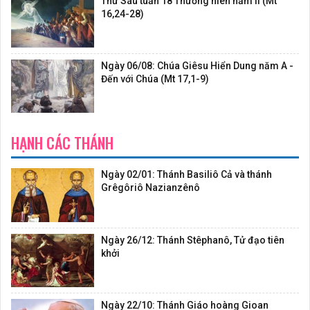
Thứ Sáu tuần 18 Thường niên năm II (Mt
16,24-28)
Ngày 06/08: Chúa Giêsu Hiển Dung năm A -
Đến với Chúa (Mt 17,1-9)
HẠNH CÁC THÁNH
Ngày 02/01: Thánh Basiliô Cả và thánh
Grêgôriô Nazianzênô
Ngày 26/12: Thánh Stêphanô, Tử đạo tiên
khởi
Ngày 22/10: Thánh Giáo hoàng Gioan