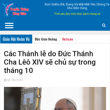
Đức GiêSu Đã, Đang Và Mãi Mãi Yêu Chúng Ta
Cho Đến Cùng
"Tình yêu Đức Kitô thúc bách chúng ta"
Giáo Hội Hoàn Vũ
Đức Giáo Hoàng
Vatican
Các Thánh lễ do Đức Thánh
Cha Lêô XIV sẽ chủ sự trong
tháng 10
02/09/2025