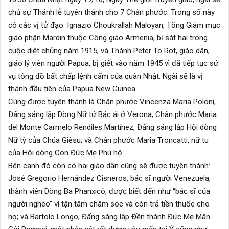
chủ sự Thánh lễ tuyên thánh cho 7 Chân phước. Trong số này
có các vị tử đạo: Ignazio Choukrallah Maloyan, Tổng Giám mục
giáo phận Mardin thuộc Công giáo Armenia, bị sát hại trong
cuộc diệt chủng năm 1915; và Thánh Peter To Rot, giáo dân,
giáo lý viên người Papua, bị giết vào năm 1945 vì đã tiếp tục sứ
vụ tông đồ bất chấp lệnh cấm của quân Nhật. Ngài sẽ là vị
thánh đầu tiên của Papua New Guinea.
Cùng được tuyên thánh là Chân phước Vincenza Maria Poloni,
Đấng sáng lập Dòng Nữ tử Bác ái ở Verona; Chân phước Maria
del Monte Carmelo Rendiles Martínez, Đấng sáng lập Hội dòng
Nữ tỳ của Chúa Giêsu; và Chân phước Maria Troncatti, nữ tu
của Hội dòng Con Đức Mẹ Phù hộ.
Bên cạnh đó còn có hai giáo dân cũng sẽ được tuyên thánh:
José Gregorio Hernández Cisneros, bác sĩ người Venezuela,
thành viên Dòng Ba Phanxicô, được biết đến như “bác sĩ của
người nghèo” vì tận tâm chăm sóc và còn trả tiền thuốc cho
họ; và Bartolo Longo, Đấng sáng lập Đền thánh Đức Mẹ Mân