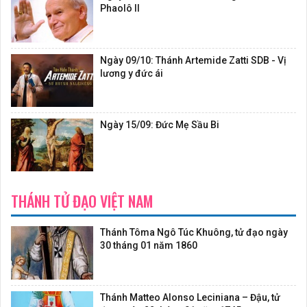
Phaolô II
Ngày 09/10: Thánh Artemide Zatti SDB - Vị
lương y đức ái
Ngày 15/09: Đức Mẹ Sầu Bi
THÁNH TỬ ĐẠO VIỆT NAM
Thánh Tôma Ngô Túc Khuông, tử đạo ngày
30 tháng 01 năm 1860
Thánh Matteo Alonso Leciniana – Đậu, tử