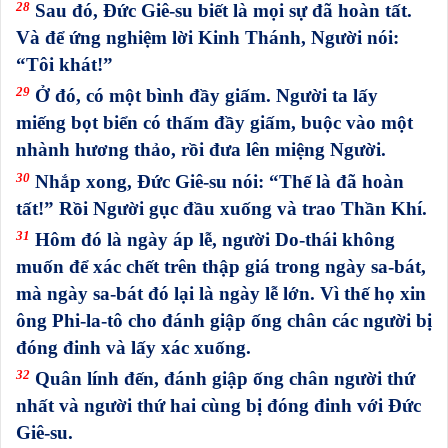
28
Sau đó, Đức Giê-su biết là mọi sự đã hoàn tất.
Và để ứng nghiệm lời Kinh Thánh, Người nói:
“Tôi khát!”
29
Ở đó, có một bình đầy giấm. Người ta lấy
miếng bọt biển có thấm đầy giấm, buộc vào một
nhành hương thảo, rồi đưa lên miệng Người.
30
Nhắp xong, Đức Giê-su nói: “Thế là đã hoàn
tất!” Rồi Người gục đầu xuống và trao Thần Khí.
31
Hôm đó là ngày áp lễ, người Do-thái không
muốn để xác chết trên thập giá trong ngày sa-bát,
mà ngày sa-bát đó lại là ngày lễ lớn. Vì thế họ xin
ông Phi-la-tô cho đánh giập ống chân các người bị
đóng đinh và lấy xác xuống.
32
Quân lính đến, đánh giập ống chân người thứ
nhất và người thứ hai cùng bị đóng đinh với Đức
Giê-su.