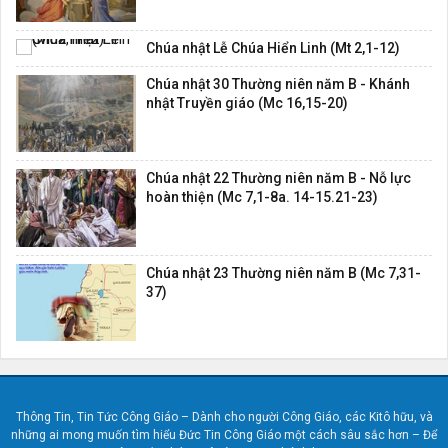
Chúa nhật Lễ Chúa Hiển Linh (Mt 2,1-12)
Chúa nhật 30 Thường niên năm B - Khánh
nhật Truyền giáo (Mc 16,15-20)
Chúa nhật 22 Thường niên năm B - Nỗ lực
hoàn thiện (Mc 7,1-8a. 14-15.21-23)
Chúa nhật 23 Thường niên năm B (Mc 7,31-
37)
Thông Tin, Tin Tức Công Giáo – Dành cho người Công Giáo, các Kitô hữu, và
những ai mong muốn tìm hiểu Đức Tin Công Giáo một cách sâu sắc hơn – Để