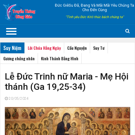
Đức GiêSu Đã, Đang Và Mãi Mãi Yêu Chúng Ta
Cho Đến Cùng
"Tình yêu Đức Kitô thúc bách chúng ta"
Suy Niệm
Lời Chúa Hằng Ngày
Cầu Nguyện
Suy Tư
Gương chứng nhân
Kinh Thánh Bằng Hình
Lễ Đức Trinh nữ Maria - Mẹ Hội
thánh (Ga 19,25-34)
20/05/2024