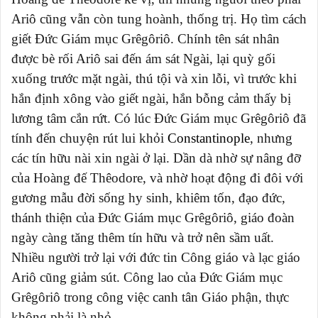
Ariô cũng vẫn còn tung hoành, thống trị. Họ tìm cách
giết Đức Giám mục Grêgôriô. Chính tên sát nhân
được bè rối Ariô sai đến ám sát Ngài, lại quỳ gối
xuống trước mặt ngài, thú tội và xin lỗi, vì trước khi
hắn định xông vào giết ngài, hắn bỗng cảm thấy bị
lương tâm cắn rứt. Có lúc Đức Giám mục Grêgôriô đã
tính đến chuyện rút lui khỏi
Constantinople
, nhưng
các tín hữu nài xin ngài ở lại. Dần dà nhờ sự nâng đỡ
của Hoàng đế Thêodore, và nhờ hoạt động đi đôi với
gương mẫu đời sống hy sinh, khiêm tốn, đạo đức,
thánh thiện của Đức Giám mục Grêgôriô, giáo đoàn
ngày càng tăng thêm tín hữu và trở nên sầm uất.
Nhiều người trở lại với đức tin Công giáo và lạc giáo
Ariô cũng giảm sút. Công lao của Đức Giám mục
Grêgôriô trong công việc canh tân Giáo phận, thực
không phải là nhỏ.