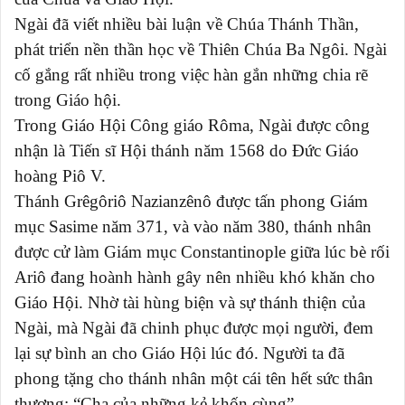
Ngài đã viết nhiều bài luận về Chúa Thánh Thần,
phát triển nền thần học về Thiên Chúa Ba Ngôi. Ngài
cố gắng rất nhiều trong việc hàn gắn những chia rẽ
trong Giáo hội.
Trong Giáo Hội Công giáo Rôma, Ngài được công
nhận là
Tiến sĩ Hội thánh
năm
1568
do Đức
Giáo
hoàng Piô V
.
Thánh Grêgôriô Nazianzênô được tấn phong Giám
mục Sasime năm 371, và vào năm 380, thánh nhân
được cử làm Giám mục Constantinople giữa lúc bè rối
Ariô đang hoành hành gây nên nhiều khó khăn cho
Giáo Hội. Nhờ tài hùng biện và sự thánh thiện của
Ngài, mà Ngài đã chinh phục được mọi người, đem
lại sự bình an cho Giáo Hội lúc đó. Người ta đã
phong tặng cho thánh nhân một cái tên hết sức thân
thương: “Cha của những kẻ khốn cùng”.