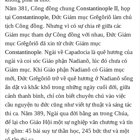
Năm 381, Công đồng chung
Constantinople II
, họp
tại
Constantinople
, Đức Giám mục Grêgôriô làm chủ
tịch Công đồng. Nhưng vì có sự chia rẽ giữa các
Giám mục tham dự Công đồng với nhau, Đức Giám
mục Grêgôriô đã xin từ chức Giám mục
Constantinople
. Ngài về Capadocia là quê hương của
ngài và coi sóc Giáo phận Nadianô, lúc đó chưa có
Giám mục. Khi Giáo phận Nadianô có Giám mục
mới, Đức Grêgôriô trở về quê hương ở Nadianô sống
ẩn dật và khắc khổ trong những ngày cuối đời, giữa
cảnh thanh bình, chỉ còn biết chuyên chú vào việc
cầu nguyện tu đức cũng như viết tự thuật và sáng tác
thi ca. Năm 389, Ngài qua đời bằng an trong Chúa,
để lại cho Giáo Hội một sự nghiệp văn chương và tín
lý gồm: 45 bài suy tư thần học, 245 bức thư và một
số tập thi ca.