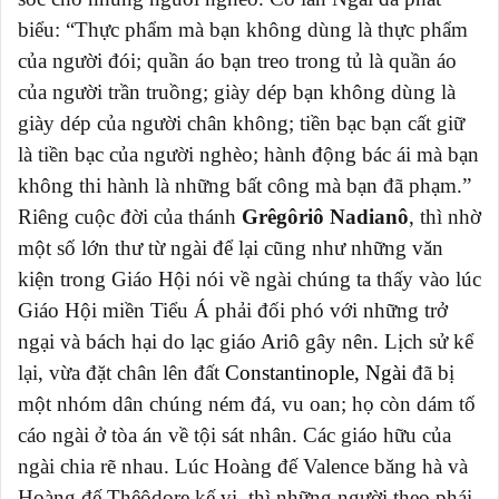
biểu: “Thực phẩm mà bạn không dùng là thực phẩm
của người đói; quần áo bạn treo trong tủ là quần áo
của người trần truồng; giày dép bạn không dùng là
giày dép của người chân không; tiền bạc bạn cất giữ
là tiền bạc của người nghèo; hành động bác ái mà bạn
không thi hành là những bất công mà bạn đã phạm.”
Riêng cuộc đời của thánh
Grêgôriô Nadianô
, thì nhờ
một số lớn thư từ ngài để lại cũng như những văn
kiện trong Giáo Hội nói về ngài chúng ta thấy vào lúc
Giáo Hội miền Tiểu Á phải đối phó với những trở
ngại và bách hại do lạc giáo Ariô gây nên. Lịch sử kể
lại, vừa đặt chân lên đất
Constantinople, Ngài
đã bị
một nhóm dân chúng ném đá, vu oan; họ còn dám tố
cáo ngài ở tòa án về tội sát nhân. Các giáo hữu của
ngài chia rẽ nhau. Lúc Hoàng đế Valence băng hà và
Hoàng đế Thêôdore kế vị, thì những người theo phái