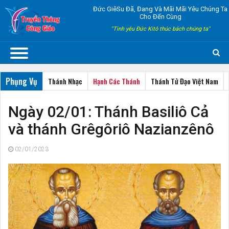
Đức GiêSu Đã, Đang Và Mãi Mãi Yêu Chúng Ta
Cho Đến Cùng
"Tình yêu Đức Kitô thúc bách chúng ta"
Phụng Vụ
Thánh Nhạc
Hạnh Các Thánh
Thánh Tử Đạo Việt Nam
Ngày 02/01: Thánh Basiliô Cả
và thánh Grêgôriô Nazianzênô
02/01/2023