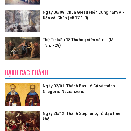
Ngày 06/08: Chúa Giêsu Hiển Dung năm A -
Đến với Chúa (Mt 17,1-9)
Thứ Tư tuần 18 Thường niên năm II (Mt
15,21-28)
HẠNH CÁC THÁNH
Ngày 02/01: Thánh Basiliô Cả và thánh
Grêgôriô Nazianzênô
Ngày 26/12: Thánh Stêphanô, Tử đạo tiên
khởi