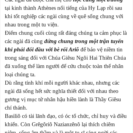
tại kinh thành Athènes nổi tiếng của Hy Lạp rồi sau
khi tốt nghiệp các ngài cùng về quê sống chung với
nhau trong một tu viện.
Điểm chung cuối cùng rất đáng chúng ta cảm phục là
các ngài đã cùng
đứng chung trong một trận tuyến
khi phải đối đầu với bè rối Ariô
để bảo vệ niềm tin
trong sáng đối với Chúa Giêsu Ngôi Hai Thiên Chúa
đã xuống thế làm người để cứu chuộc toàn thể nhân
loại chúng ta.
Dù rằng tính khí mỗi người khác nhau, nhưng các
ngài đã sống hết sức nghĩa thiết đối với nhau theo
gương vị mục tử nhân hậu hiền lành là Thầy Giêsu
chí thánh.
Basiliô có tài lãnh đạo, có óc tổ chức, chỉ huy và điều
khiển. Còn Grêgôriô Nazianzênô lại thích chiêm
niêm, sống âm thầm và là một tu sĩ sáng ngời các