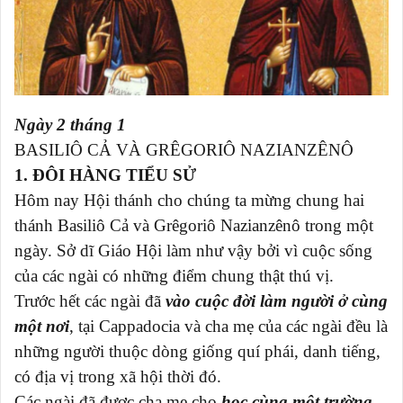
Ngày 2 tháng 1
BASILIÔ CẢ VÀ GRÊGORIÔ NAZIANZÊNÔ
1. ĐÔI HÀNG TIỂU SỬ
Hôm nay Hội thánh cho chúng ta mừng chung hai
thánh Basiliô Cả và Grêgoriô Nazianzênô trong một
ngày. Sở dĩ Giáo Hội làm như vậy bởi vì cuộc sống
của các ngài có những điểm chung thật thú vị.
Trước hết các ngài đã
vào cuộc đời làm người ở cùng
một nơi
, tại Cappadocia và cha mẹ của các ngài đều là
những người thuộc dòng giống quí phái, danh tiếng,
có địa vị trong xã hội thời đó.
Các ngài đã được cha mẹ cho
học cùng một trường