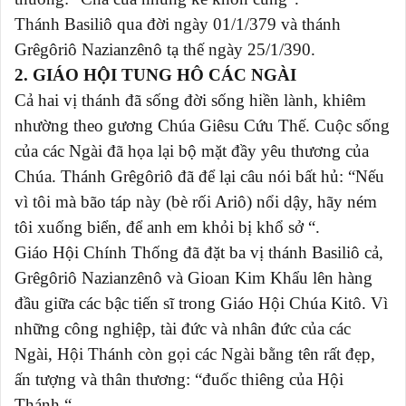
Thánh Basiliô qua đời ngày 01/1/379 và thánh
Grêgôriô Nazianzênô tạ thế ngày 25/1/390.
2. GIÁO HỘI TUNG HÔ CÁC NGÀI
Cả hai vị thánh đã sống đời sống hiền lành, khiêm
nhường theo gương Chúa Giêsu Cứu Thế. Cuộc sống
của các Ngài đã họa lại bộ mặt đầy yêu thương của
Chúa. Thánh Grêgôriô đã để lại câu nói bất hủ: “Nếu
vì tôi mà bão táp này (bè rối Ariô) nổi dậy, hãy ném
tôi xuống biển, để anh em khỏi bị khổ sở “.
Giáo Hội Chính Thống đã đặt ba vị thánh Basiliô cả,
Grêgôriô Nazianzênô và Gioan Kim Khẩu lên hàng
đầu giữa các bậc tiến sĩ trong Giáo Hội Chúa Kitô. Vì
những công nghiệp, tài đức và nhân đức của các
Ngài, Hội Thánh còn gọi các Ngài bằng tên rất đẹp,
ấn tượng và thân thương: “đuốc thiêng của Hội
Thánh “