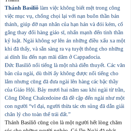
Thánh Basiliô
làm việc không biết mệt trong công
việc mục vụ, chống chọi lại với nạn buôn thần bán
thánh, giúp đỡ nạn nhân của hạn hán và đói kém, cố
gắng thay đổi hàng giáo sĩ, nhấn mạnh đến tinh thần
kỷ luật. Ngài không sợ lên án những điều xấu xa một
khi đã thấy, và sẵn sàng ra vạ tuyệt thông cho những
ai dính líu đến nạn mãi dâm ở Cappadocia.
Ðức Basiliô nổi tiếng là một nhà diễn thuyết. Các văn
bản của ngài, dù thời ấy không được nổi tiếng cho
lắm nhưng cũng đã đưa ngài lên hàng các bậc thầy
của Giáo Hội. Bảy mươi hai năm sau khi ngài từ trần,
Công Ðồng Chalcedoine đã đề cập đến ngài như một
con người “vĩ đại, người thừa tác ơn sủng đã dẫn giải
chân lý cho toàn thể trái đất.”
Thánh Basiliô cũng còn là một người hết lòng chăm
sóc cho những người nghèo. Có lần Ngài đã phát