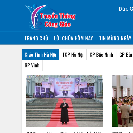
Đức G
TRANG CHỦ
LỜI CHÚA HÔM NAY
TIN MỪNG NGÀY 
Giáo Tỉnh Hà Nội
TGP Hà Nội
GP Bắc Ninh
GP Bùi
GP Vinh