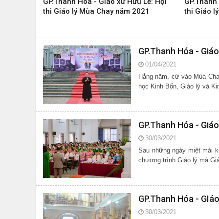
GP.Thanh Hóa - Giáo xứ Hữu Lễ: Hội
GP.Thanh 
thi Giáo lý Mùa Chay năm 2021
thi Giáo 
GP.Thanh Hóa - Giáo
01/04/2021
Hằng năm, cứ vào Mùa Chay,
GP.Thanh Hóa - Giáo
30/03/2021
Sau những ngày miệt mài k
chương trình Giáo lý mà Gi
GP.Thanh Hóa - GIá
30/03/2021