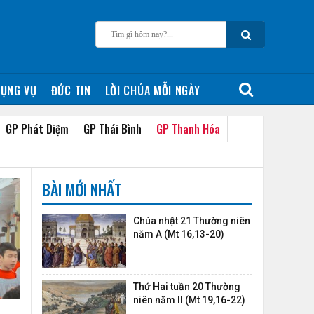
ỤNG VỤ
ĐỨC TIN
LỜI CHÚA MỖI NGÀY
GP Phát Diệm
GP Thái Bình
GP Thanh Hóa
BÀI MỚI NHẤT
Chúa nhật 21 Thường niên
năm A (Mt 16,13-20)
Thứ Hai tuần 20 Thường
niên năm II (Mt 19,16-22)