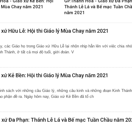
Hóa - Giáo xứ Kẻ Bền: Hội
GP.Thanh Hóa - GIáo xứ Đa Phạn
lý Mùa Chay năm 2021
Thánh Lễ Lá và Bế mạc Tuần Ch
năm 2021
 xứ Hữu Lễ: Hội thi Giáo lý Mùa Chay năm 2021
 các Giáo họ trong Giáo xứ Hữu Lễ lại nhộn nhịp hẳn lên với việc chia nh
học Kinh Bổn, Giáo lý và Kinh Thánh, ở tất cả mọi độ tuổi, giới đoàn. V
 xứ Kẻ Bền: Hội thi Giáo lý Mùa Chay năm 2021
inh sách với những câu Giáo lý, những câu kinh và những đoạn Kinh Thánh
áo phận đề ra. Ngày hôm nay, Giáo xứ Kẻ Bền đã tổ ch
o xứ Đa Phạn: Thánh Lễ Lá và Bế mạc Tuần Chầu năm 20