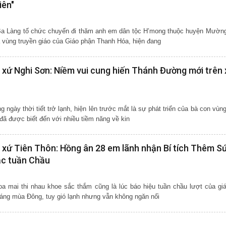
iên"
Ba Làng tố chức chuyến đi thăm anh em dân tộc H’mong thuộc huyện Mường
à vùng truyền giáo của Giáo phận Thanh Hóa, hiện đang
 xứ Nghi Sơn: Niềm vui cung hiến Thánh Đường mới trên
 ngày thời tiết trở lạnh, hiện lên trước mắt là sự phát triển của bà con vùng
đã được biết đến với nhiều tiềm năng về kin
 xứ Tiên Thôn: Hồng ân 28 em lãnh nhận Bí tích Thêm S
ạc tuần Chầu
a mai thi nhau khoe sắc thắm cũng là lúc báo hiệu tuần chầu lượt của gi
áng mùa Đông, tuy gió lạnh nhưng vẫn không ngăn nổi