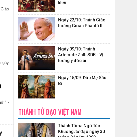
khởi
 Giáo
Ngày 22/10: Thánh Giáo
hoàng Gioan Phaolô II
Ngày 09/10: Thánh
Artemide Zatti SDB - Vị
lương y đức ái
Ngày 15/09: Đức Mẹ Sầu
Bi
i
ới" -
THÁNH TỬ ĐẠO VIỆT NAM
Thánh Tôma Ngô Túc
Khuông, tử đạo ngày 30
y