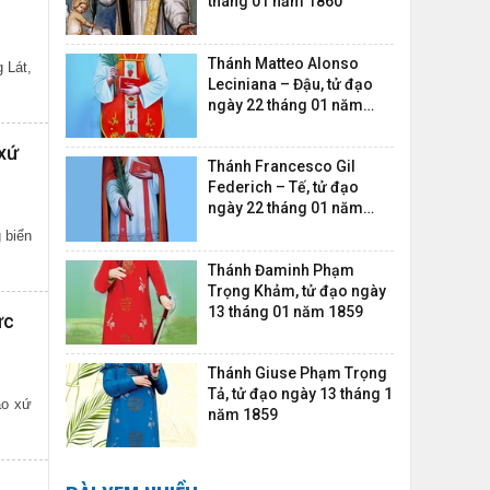
tháng 01 năm 1860
Thánh Matteo Alonso
 Lát,
Leciniana – Đậu, tử đạo
ngày 22 tháng 01 năm
1745
 xứ
Thánh Francesco Gil
Federich – Tế, tử đạo
ngày 22 tháng 01 năm
1745
 biển
Thánh Đaminh Phạm
Trọng Khảm, tử đạo ngày
13 tháng 01 năm 1859
ức
Thánh Giuse Phạm Trọng
Tả, tử đạo ngày 13 tháng 1
áo xứ
năm 1859