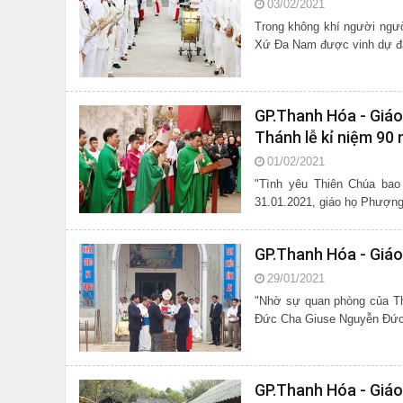
03/02/2021
Trong không khí người ngườ
Xứ Đa Nam được vinh dự đạ
GP.Thanh Hóa - Giáo
Thánh lễ kỉ niệm 90
01/02/2021
"Tình yêu Thiên Chúa bao la, Muôn đờ
31.01.2021, giáo họ Phượng
GP.Thanh Hóa - Giáo
29/01/2021
"Nhờ sự quan phòng của Th
Đức Cha Giuse Nguyễn Đức 
GP.Thanh Hóa - Giáo