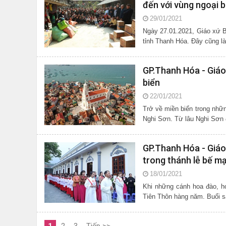
đến với vùng ngoại b
29/01/2021
Ngày 27.01.2021, Giáo xứ 
tỉnh Thanh Hóa. Đây cũng l
GP.Thanh Hóa - Giáo
biển
22/01/2021
Trở về miền biển trong những
Nghi Sơn. Từ lâu Nghi Sơn 
GP.Thanh Hóa - Giáo
trong thánh lễ bế m
18/01/2021
Khi những cánh hoa đào, ho
Tiên Thôn hàng năm. Buổi s
1
2
3
Tiếp >>