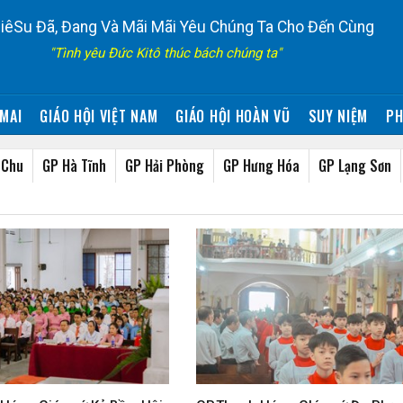
iêSu Đã, Đang Và Mãi Mãi Yêu Chúng Ta Cho Đến Cùng
"Tình yêu Đức Kitô thúc bách chúng ta"
MAI
GIÁO HỘI VIỆT NAM
GIÁO HỘI HOÀN VŨ
SUY NIỆM
PH
 Chu
GP Hà Tĩnh
GP Hải Phòng
GP Hưng Hóa
GP Lạng Sơn