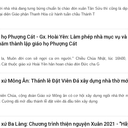
i nhà nhà đang tưng bừng chuẩn bị chào đón xuân Tân Sửu thì cũng là dịp
i diện Giáo phận Thanh Hóa cử hành tuần chầu Thánh T
 họ Phượng Cát - Gx. Hoài Yên: Làm phép nhà mục vụ và
 năm thành lập giáo họ Phượng Cát
i con sẽ ngợi ca ơn người." Chiều Chúa Nhật, lúc 16h00, ngày
 Cát thuộc giáo xứ Hoài Yên hân hoan chào đón Đức cha G
 xứ Mông Ân: Thánh lễ Đặt Viên Đá xây dựng nhà thờ mớ
iên Chúa, cộng đoàn Giáo xứ Mông ân có cơ hội xây dựng ngôi nhà thờ m
Cường đã mở đầu thánh lễ đặt viên đá đầu tiên xây dựng
 xứ Ba Làng: Chương trình thiện nguyện Xuân 2021 - "Hã