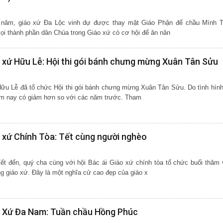
năm, giáo xứ Đa Lộc vinh dự được thay mặt Giáo Phận để chầu Mình 
mọi thành phần dân Chúa trong Giáo xứ có cơ hội để ăn năn
 xứ Hữu Lễ: Hội thi gói bánh chưng mừng Xuân Tân Sửu
ễ đã tổ chức Hội thi gói bánh chưng mừng Xuân Tân Sửu. Do tình hình dịch
năm nay có giảm hơn so với các năm trước. Tham
 xứ Chính Tòa: Tết cùng người nghèo
Tết đến, quý cha cùng với hội Bác ái Giáo xứ chính tòa tổ chức buổi thăm 
g giáo xứ. Đây là một nghĩa cử cao đẹp của giáo x
o Xứ Đa Nam: Tuần chầu Hồng Phúc