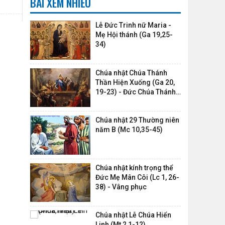
BÀI XEM NHIỀU
Lễ Đức Trinh nữ Maria -
Mẹ Hội thánh (Ga 19,25-
34)
Chúa nhật Chúa Thánh
Thần Hiện Xuống (Ga 20,
19-23) - Đức Chúa Thánh
Thần,...
Chúa nhật 29 Thường niên
năm B (Mc 10,35-45)
Chúa nhật kính trọng thể
Đức Mẹ Mân Côi (Lc 1, 26-
38) - Vâng phục
Chúa nhật Lễ Chúa Hiển
Linh (Mt 2,1-12)