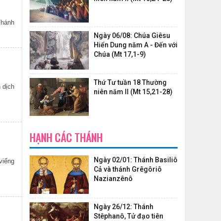
Thánh
Ngày 06/08: Chúa Giêsu
Hiển Dung năm A - Đến với
Chúa (Mt 17,1-9)
Thứ Tư tuần 18 Thường
niên năm II (Mt 15,21-28)
HẠNH CÁC THÁNH
Ngày 02/01: Thánh Basiliô
viếng
Cả và thánh Grêgôriô
Nazianzênô
Ngày 26/12: Thánh
Stêphanô, Tử đạo tiên