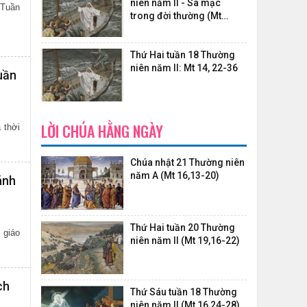
niên năm II - Sa mạc
 Tuần
trong đời thường (Mt
14,22-36)
Thứ Hai tuần 18 Thường
niên năm II: Mt 14, 22-36
uần
LỜI CHÚA HẰNG NGÀY
 thời
Chúa nhật 21 Thường niên
năm A (Mt 16,13-20)
ánh
Thứ Hai tuần 20 Thường
 giáo
niên năm II (Mt 19,16-22)
ch
Thứ Sáu tuần 18 Thường
niên năm II (Mt 16,24-28)