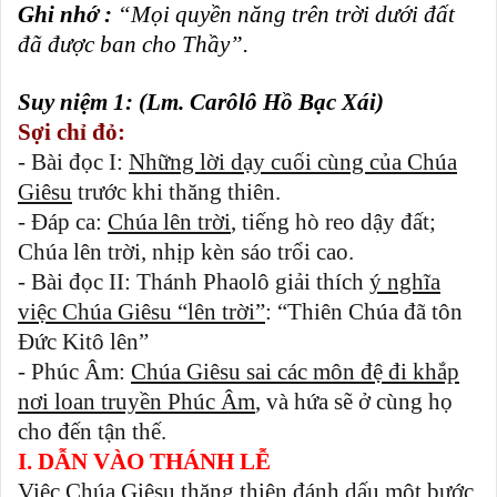
Ghi nhớ :
“Mọi quyền năng trên trời dưới đất
đã được ban cho Thầy”.
Suy niệm 1: (Lm. Carôlô Hồ Bạc Xái)
Sợi chỉ đỏ:
- Bài đọc I:
Những lời dạy cuối cùng của Chúa
Giêsu
trước khi thăng thiên.
- Đáp ca:
Chúa lên trời
, tiếng hò reo dậy đất;
Chúa lên trời, nhịp kèn sáo trổi cao.
- Bài đọc II: Thánh Phaolô giải thích
ý nghĩa
việc Chúa Giêsu “lên trời”
: “Thiên Chúa đã tôn
Đức Kitô lên”
- Phúc Âm:
Chúa Giêsu sai các môn đệ đi khắp
nơi loan truyền Phúc Âm
, và hứa sẽ ở cùng họ
cho đến tận thế.
I. DẪN VÀO THÁNH LỄ
Việc Chúa Giêsu thăng thiên đánh dấu một bước