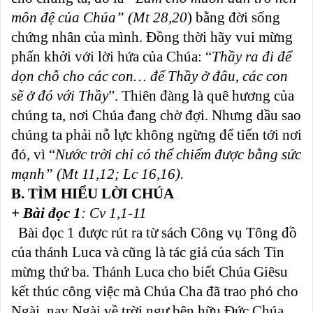
môn đệ
của Chúa” (Mt 28,20
) bằng đời sống
chứng nhân của mình. Đồng thời hãy vui mừng
phấn khởi với lời hứa của Chúa: “
Thầy ra đi để
dọn chỗ cho các con… để Thầy ở đâu, các con
sẽ ở đó với Thầy
”. Thiên đàng là quê hương của
chúng ta, nơi Chúa đang chờ đợi. Nhưng dầu sao
chúng ta phải nỗ lực không ngừng để tiến tới nơi
đó, vì “
Nước trời chỉ có thể chiếm được bằng sức
mạnh” (Mt 11,12; Lc 16,16).
B. TÌM HIỂU LỜI CHÚA
+ Bài đọc 1
: Cv 1,1-11
Bài đọc 1 được rút ra từ sách Công vụ Tông đồ
của thánh Luca và cũng là tác giả của sách Tin
mừng thứ ba. Thánh Luca cho biết Chúa Giêsu
kết thúc công việc mà Chúa Cha đã trao phó cho
Ngài, nay Ngài về trời ngự bên hữu Đức Chúa