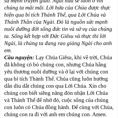
sứ mệnh truyền giáo. Ngài hứa sẽ luôn ở với
chúng ta mãi mãi. Lời hứa của Chúa được thực
hiện qua bí tích Thánh Thể, qua Lời Chúa và
Thánh Thần của Ngài. Ðó là nguồn sức mạnh
nuôi dưỡng đời sống đức tin và sứ vụ của chúng
ta. Sống kết hợp với Ðức Giêsu và thực thi lời
Ngài, là chúng ta đang rao giảng Ngài cho anh
em.
Cầu nguyện:
Lạy Chúa Giêsu, khi về trời, Chúa
đã không có bỏ chúng con, nhưng Chúa hằng
yêu thương nuôi dưỡng và ở lại với chúng con
qua bí tích Thánh Thể. Chúa cũng luôn hướng
dẫn dìu dắt chúng con qua Lời Chúa. Xin cho
chúng con biết siêng năng đón nhận Lời Chúa
và Thánh Thể để nhờ đó, cuộc sống của chúng
con luôn có Chúa đồng hành. Ðể cùng với Chúa,
chúng con ra đi với anh em chúng con. Amen.