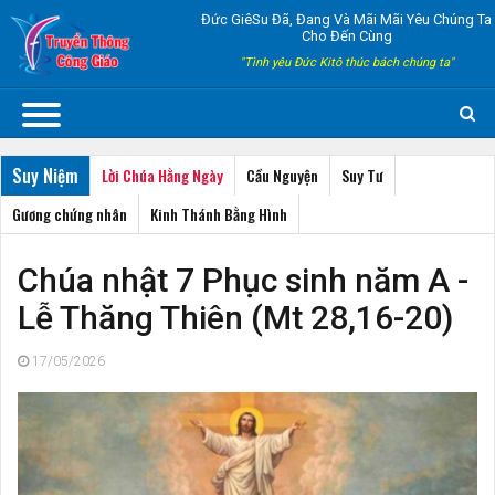
Đức GiêSu Đã, Đang Và Mãi Mãi Yêu Chúng Ta
Cho Đến Cùng
"Tình yêu Đức Kitô thúc bách chúng ta"
Suy Niệm
Lời Chúa Hằng Ngày
Cầu Nguyện
Suy Tư
Gương chứng nhân
Kinh Thánh Bằng Hình
Chúa nhật 7 Phục sinh năm A -
Lễ Thăng Thiên (Mt 28,16-20)
17/05/2026