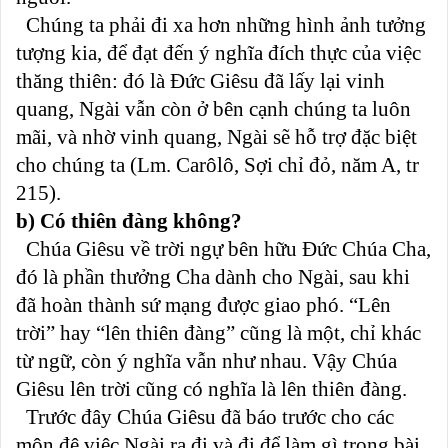
Chúng ta phải đi xa hơn những hình ảnh tưởng
tượng kia, để đạt đến ý nghĩa đích thực của việc
thăng thiên: đó là Đức Giêsu đã lấy lại vinh
quang, Ngài vẫn còn ở bên cạnh chúng ta luôn
mãi, và nhờ vinh quang, Ngài sẽ hỗ trợ đặc biệt
cho chúng ta (Lm. Carôlô, Sợi chỉ đỏ, năm A, tr
215).
b) Có thiên đàng không?
Chúa Giêsu về trời ngự bên hữu Đức Chúa Cha,
đó là phần thưởng Cha dành cho Ngài, sau khi
đã hoàn thành sứ mạng được giao phó. “Lên
trời” hay “lên thiên đàng” cũng là một, chỉ khác
từ ngữ, còn ý nghĩa vẫn như nhau. Vậy Chúa
Giêsu lên trời cũng có nghĩa là lên thiên đàng.
Trước đây Chúa Giêsu đã báo trước cho các
môn đệ việc Ngài ra đi và đi để làm gì trong bài