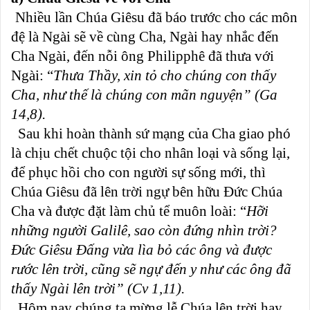
Nhiều lần Chúa Giêsu đã báo trước cho các môn
đệ là Ngài sẽ về cùng Cha, Ngài hay nhắc đến
Cha Ngài, đến nỗi ông Philipphê đã thưa với
Ngài: “
Thưa Thầy, xin tỏ cho chúng con thấy
Cha, như thế là chúng con mãn nguyện” (Ga
14,8).
Sau khi hoàn thành sứ mạng của Cha giao phó
là chịu chết chuộc tội cho nhân loại và sống lại,
để phục hồi cho con người sự sống mới, thì
Chúa Giêsu đã lên trời ngự bên hữu Đức Chúa
Cha và được đặt làm chủ tể muôn loài: “
Hỡi
những người Galilê, sao còn đứng nhìn trời?
Đức Giêsu Đấng vừa lìa bỏ các ông và được
rước lên trời, cũng sẽ ngự đến y như các ông đã
thấy Ngài lên trời” (Cv 1,11).
Hôm nay chúng ta mừng lễ Chúa lên trời hay