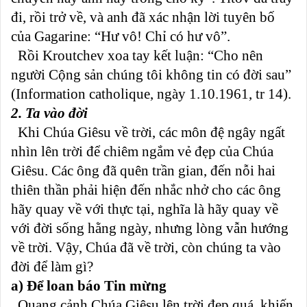
đi, rồi trở về, và anh đã xác nhận lời tuyên bố
của Gagarine: “Hư vô! Chỉ có hư vô”.
Rồi Kroutchev xoa tay kết luận: “Cho nên
người Cộng sản chúng tôi không tin có đời sau”
(Information catholique, ngày 1.10.1961, tr 14).
2. Ta vào đời
Khi Chúa Giêsu về trời, các môn đệ ngây ngất
nhìn lên trời để chiêm ngắm vẻ đẹp của Chúa
Giêsu. Các ông đã quên trần gian, đến nỗi hai
thiên thần phải hiện đến nhắc nhở cho các ông
hãy quay về với thực tại, nghĩa là hãy quay về
với đời sống hằng ngày, nhưng lòng vẫn hướng
về trời. Vậy, Chúa đã về trời, còn chúng ta vào
đời để làm gì?
a) Để loan báo Tin mừng
Quang cảnh Chúa Giêsu lên trời đẹp quá, khiến