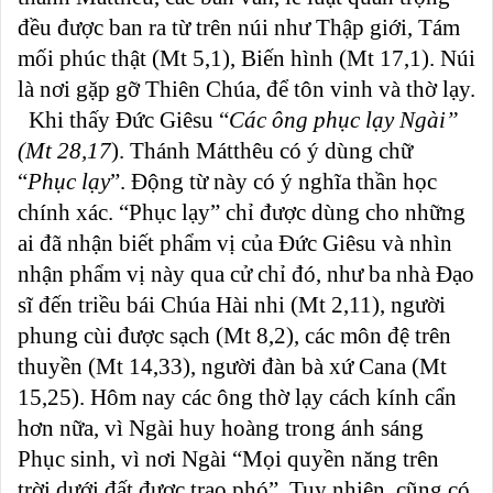
đều được ban ra từ trên núi như Thập giới, Tám
mối phúc thật (Mt 5,1), Biến hình (Mt 17,1). Núi
là nơi gặp gỡ Thiên Chúa, để tôn vinh và thờ lạy.
Khi thấy Đức Giêsu “
Các ông phục lạy Ngài”
(Mt 28,17
). Thánh Mátthêu có ý dùng chữ
“
Phục lạy
”. Động từ này có ý nghĩa thần học
chính xác. “Phục lạy” chỉ được dùng cho những
ai đã nhận biết phẩm vị của Đức Giêsu và nhìn
nhận phẩm vị này qua cử chỉ đó, như ba nhà Đạo
sĩ đến triều bái Chúa Hài nhi (Mt 2,11), người
phung cùi được sạch (Mt 8,2), các môn đệ trên
thuyền (Mt 14,33), người đàn bà xứ Cana (Mt
15,25). Hôm nay các ông thờ lạy cách kính cẩn
hơn nữa, vì Ngài huy hoàng trong ánh sáng
Phục sinh, vì nơi Ngài “Mọi quyền năng trên
trời dưới đất được trao phó”. Tuy nhiên, cũng có