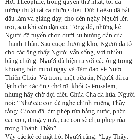
Hỡi Thêôphilê, trong quyển thứ nhất, tôi đã
tường thuật tất cả những điều Đức Giêsu đã bắt
đầu làm và giảng dạy, cho đến ngày Người lên
trời, sau khi căn dặn các Tông đồ, những kẻ
Người đã tuyển chọn dưới sự hướng dẫn của
Thánh Thần. Sau cuộc thương khó, Người đã tỏ
cho các ông thấy Người vẫn sống, với nhiều
bằng chứng; Người đã hiện ra với các ông trong
khoảng bốn mươi ngày và đàm đạo về Nước
Thiên Chúa. Và trong một bữa ăn, Người đã ra
lệnh cho các ông chớ rời khỏi Giêrusalem,
nhưng hãy chờ đợi điều Chúa Cha đã hứa. Người
nói: “Như các con đã nghe chính miệng Thầy
rằng: Gioan đã làm phép rửa bằng nước, phần
các con, ít ngày nữa, các con sẽ chịu phép rửa
trong Thánh Thần”.
Vậy các kẻ có mặt hỏi Người rằng: “Lạy Thầy,