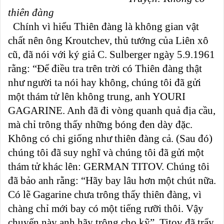
thiên đàng
Chính vì hiểu Thiên đàng là không gian vật
chất nên ông Kroutchev, thủ tướng của Liên xô
cũ, đã nói với ký giả C. Sulberger ngày 5.9.1961
rằng: “Để điều tra trên trời có Thiên đàng thật
như người ta nói hay không, chúng tôi đã gửi
một thám tử lên không trung, anh YOURI
GAGARINE. Anh đã đi vòng quanh quả địa cầu,
mà chỉ trông thấy những bóng đen dày đặc.
Không có chi giống như thiên đàng cả. (Sau đó)
chúng tôi đã suy nghĩ và chúng tôi đã gửi một
thám tử khác lên: GERMAN TITOV. Chúng tôi
đã bảo anh rằng: “Hãy bay lâu hơn một chút nữa.
Có lẽ Gagarine chưa trông thấy thiên đàng, vì
chàng chỉ mới bay có một tiếng rưỡi thôi. Vậy
chuyến này anh hãy trông cho kỹ”. Titov đã trẩy