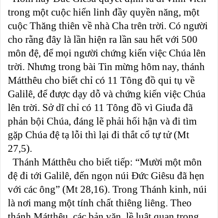
trong một cuộc hiển linh đầy quyền năng, một
cuộc Thăng thiên về nhà Cha trên trời. Có người
cho rằng đây là lần hiện ra lần sau hết với 500
môn đệ, để mọi người chứng kiến việc Chúa lên
trời. Nhưng trong bài Tin mừng hôm nay, thánh
Mátthêu cho biết chỉ có 11 Tông đồ qui tụ về
Galilê, để được dạy dỗ và chứng kiến việc Chúa
lên trời. Sở dĩ chỉ có 11 Tông đồ vì Giuđa đã
phản bội Chúa, đáng lẽ phải hối hận và đi tìm
gặp Chúa đệ tạ lỗi thì lại đi thắt cổ tự tử (Mt
27,5).
Thánh Mátthêu cho biết tiếp: “Mười một môn
đệ đi tới Galilê, đến ngọn núi Đức Giêsu đã hẹn
với các ông” (Mt 28,16). Trong Thánh kinh, núi
là nơi mang một tính chất thiêng liêng. Theo
thánh Mátthêu, các bản văn, lề luật quan trọng