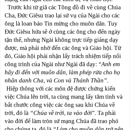
Trước khi từ giã các Tông đồ đi về cùng Chúa
Cha, Đức Giêsu trao lại sứ vụ của Ngài cho các
ông là loan báo Tin mừng cho muôn dân. Tuy
Đức Giêsu hứa sẽ ở cùng các ông cho đến ngày
tận thế, nhưng Ngài không trực tiếp giảng dạy
được, mà phải nhờ đến các ông và Giáo hội. Từ
đó, Giáo hội phải nhận lấy trách nhiệm tiếp nối
công trình của Ngài như Ngài đã dạy: “
Anh em
hãy đi đến với muôn dân, làm phép rửa cho họ
nhân danh Cha, và Con và Thánh Thần”.
Hiệp thông với các môn đệ được chứng kiến
việc Chúa lên trời, ta cùng mang lấy tâm tình và
bắt chước công việc các ông sau khi Chúa về
trời, đó là
“Chúa về trời
,
ta vào đời
”. Ta phải
vào đời để làm tròn sứ mạng Chúa đã trao phó
cho chúng ta, đó là
“Làm cho muôn dân trở nên