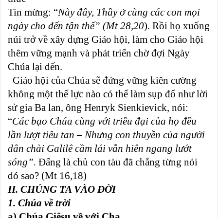
Tin mừng: “
Này đây, Thầy ở cùng các con mọi
ngày cho đến tận thế” (Mt 28,20
). Rồi họ xuống
núi trở về xây dựng Giáo hội, làm cho Giáo hội
thêm vững mạnh và phát triển chờ đợi Ngày
Chúa lại đến.
Giáo hội của Chúa sẽ đứng vững kiên cường
không một thế lực nào có thể làm sụp đổ như lời
sử gia Ba lan, ông Henryk Sienkievick, nói:
“
Các bạo Chúa cùng với triều đại của họ đều
lần lượt tiêu tan – Nhưng con thuyền của người
dân chài Galilê cầm lái vẫn hiên ngang lướt
sóng”.
Đấng là chủ con tàu đã chẳng từng nói
đó sao? (Mt 16,18)
II. CHÚNG TA VÀO ĐỜI
1. Chúa về trời
a) Chúa Giêsu về với Cha