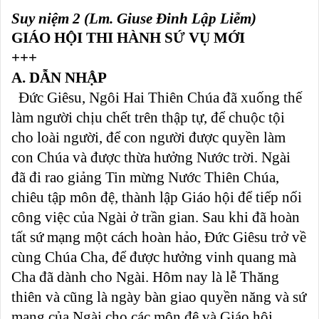
Suy niệm 2 (Lm. Giuse Đinh Lập Liễm)
GIÁO HỘI THI HÀNH SỨ VỤ MỚI
+++
A. DẪN NHẬP
Đức Giêsu, Ngôi Hai Thiên Chúa đã xuống thế
làm người chịu chết trên thập tự, để chuộc tội
cho loài người, để con người được quyền làm
con Chúa và được thừa hưởng Nước trời. Ngài
đã đi rao giảng Tin mừng Nước Thiên Chúa,
chiêu tập môn đệ, thành lập Giáo hội để tiếp nối
công việc của Ngài ở trần gian. Sau khi đã hoàn
tất sứ mạng một cách hoàn hảo, Đức Giêsu trở về
cùng Chúa Cha, để được hưởng vinh quang mà
Cha đã dành cho Ngài. Hôm nay là lễ Thăng
thiên và cũng là ngày bàn giao quyền năng và sứ
mạng của Ngài cho các môn đệ và Giáo hội.