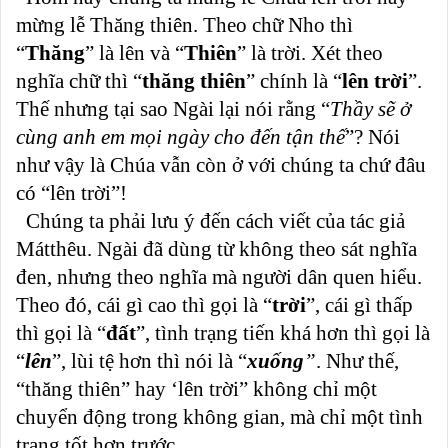
mừng lễ Thăng thiên. Theo chữ Nho thì
“
Thăng
” là lên và “
Thiên
” là trời. Xét theo
nghĩa chữ thì “
thăng thiên
” chính là “
lên trời
”.
Thế nhưng tại sao Ngài lại nói rằng “
Thầy sẽ ở
cùng anh em mọi ngày cho đến tận thế
”? Nói
như vậy là Chúa vẫn còn ở với chúng ta chứ đâu
có “lên trời”!
Chúng ta phải lưu ý đến cách viết của tác giả
Mátthêu. Ngài đã dùng từ không theo sát nghĩa
đen, nhưng theo nghĩa mà người dân quen hiểu.
Theo đó, cái gì cao thì gọi là “
trời
”, cái gì thấp
thì gọi là “
đất
”, tình trạng tiến khá hơn thì gọi là
“
lên
”, lùi tệ hơn thì nói là “
xuống
”
. Như thế,
“thăng thiên” hay ‘lên trời” không chỉ một
chuyển động trong không gian, mà chỉ một tình
trạng tốt hơn trước.