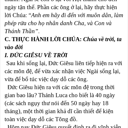
ngày tận thế. Phần các ông ở lại, hãy thực hiện
lời Chúa: “
Anh em hãy đi đến với muôn dân, làm
phép rửa cho họ nhân danh Cha, và Con và
Thánh Thần”.
C. THỰC HÀNH LỜI CHÚA:
Chúa về trời, ta
vào đời
I. ĐỨC GIÊSU VỀ TRỜI
Sau khi sống lại, Đức Giêsu liên tiếp hiện ra với
các môn đệ, để vừa xác nhận việc Ngài sống lại,
vừa để bổ túc việc dạy dỗ các ông.
Đức Giêsu hiện ra với các môn đệ trong thời
gian bao lâu? Thánh Luca cho biết là 40 ngày
(các sách ngụy thư nói đến 50 ngày hay 18
tháng), một thời gian khả dĩ cần thiết để kiện
toàn việc dạy dỗ các Tông đồ.
Hôm nay Đức Giêsu quyết định ra đi vĩnh viễn