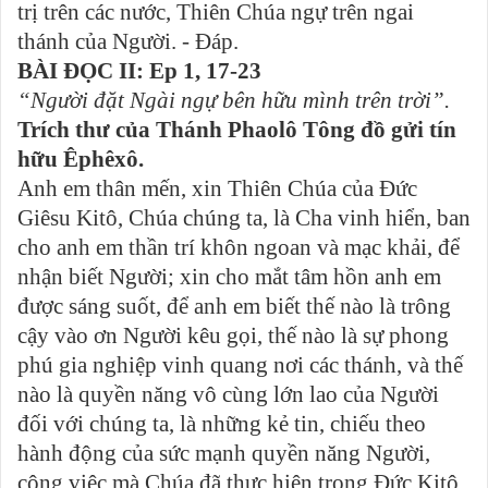
trị trên các nước, Thiên Chúa ngự trên ngai
thánh của Người. - Đáp.
BÀI ĐỌC II: Ep 1, 17-23
“Người đặt Ngài ngự bên hữu mình trên trời”.
Trích thư của Thánh Phaolô Tông đồ gửi tín
hữu Êphêxô.
Anh em thân mến, xin Thiên Chúa của Đức
Giêsu Kitô, Chúa chúng ta, là Cha vinh hiển, ban
cho anh em thần trí khôn ngoan và mạc khải, để
nhận biết Người; xin cho mắt tâm hồn anh em
được sáng suốt, để anh em biết thế nào là trông
cậy vào ơn Người kêu gọi, thế nào là sự phong
phú gia nghiệp vinh quang nơi các thánh, và thế
nào là quyền năng vô cùng lớn lao của Người
đối với chúng ta, là những kẻ tin, chiếu theo
hành động của sức mạnh quyền năng Người,
công việc mà Chúa đã thực hiện trong Đức Kitô,