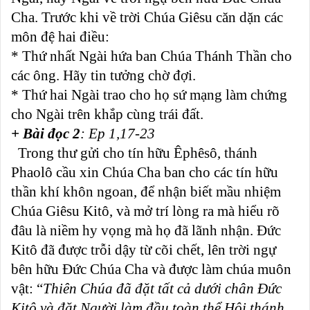
Cha. Trước khi về trời Chúa Giêsu căn dặn các
môn đệ hai điều:
* Thứ nhất Ngài hứa ban Chúa Thánh Thần cho
các ông. Hãy tin tưởng chờ đợi.
* Thứ hai Ngài trao cho họ sứ mạng làm chứng
cho Ngài trên khắp cùng trái đất.
+ Bài đọc 2
: Ep 1,17-23
Trong thư gửi cho tín hữu Êphêsô, thánh
Phaolô cầu xin Chúa Cha ban cho các tín hữu
thần khí khôn ngoan, để nhận biết mầu nhiệm
Chúa Giêsu Kitô, và mở trí lòng ra mà hiểu rõ
đâu là niềm hy vọng mà họ đã lãnh nhận. Đức
Kitô đã được trỗi dậy từ cõi chết, lên trời ngự
bên hữu Đức Chúa Cha và được làm chúa muôn
vật: “
Thiên Chúa đã đặt tất cả dưới chân Đức
Kitô và đặt Người làm đầu toàn thể Hội thánh,