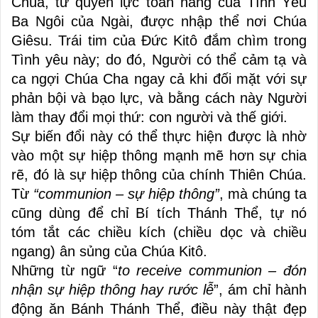
Chúa, từ quyền lực toàn năng của Tình Yêu
Ba Ngôi của Ngài, được nhập thể nơi Chúa
Giêsu. Trái tim của Đức Kitô đắm chìm trong
Tình yêu này; do đó, Người có thể cảm tạ và
ca ngợi Chúa Cha ngay cả khi đối mặt với sự
phản bội và bạo lực, và bằng cách này Người
làm thay đổi mọi thứ: con người và thế giới.
Sự biến đổi này có thể thực hiện được là nhờ
vào một sự hiệp thông mạnh mẽ hơn sự chia
rẽ, đó là sự hiệp thông của chính Thiên Chúa.
Từ
“communion – sự hiệp thông”
, mà chúng ta
cũng dùng để chỉ Bí tích Thánh Thể, tự nó
tóm tắt các chiều kích (chiều dọc và chiều
ngang) ân sủng của Chúa Kitô.
Những từ ngữ “
to receive communion – đón
nhận sự hiệp thông hay rước lễ
”, ám chỉ hành
động ăn Bánh Thánh Thể, điều này thật đẹp