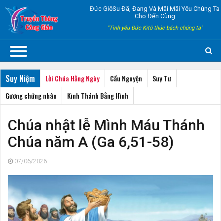
Đức GiêSu Đã, Đang Và Mãi Mãi Yêu Chúng Ta
Cho Đến Cùng
"Tình yêu Đức Kitô thúc bách chúng ta"
Suy Niệm
Lời Chúa Hằng Ngày
Cầu Nguyện
Suy Tư
Gương chứng nhân
Kinh Thánh Bằng Hình
Chúa nhật lễ Mình Máu Thánh
Chúa năm A (Ga 6,51-58)
07/06/2026