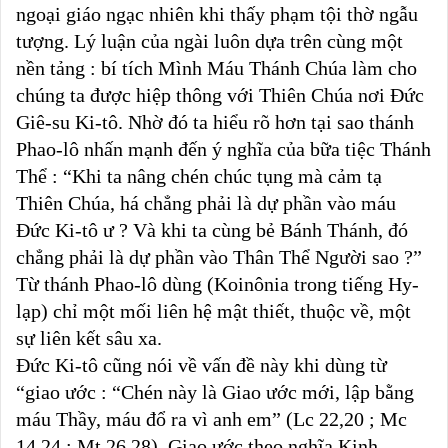
ngoại giáo ngạc nhiên khi thấy phạm tội thờ ngẫu
tượng. Lý luận của ngài luôn dựa trên cùng một
nền tảng : bí tích Mình Máu Thánh Chúa làm cho
chúng ta được hiệp thông với Thiên Chúa nơi Đức
Giê-su Ki-tô. Nhờ đó ta hiểu rõ hơn tại sao thánh
Phao-lô nhấn mạnh đến ý nghĩa của bữa tiệc Thánh
Thể : “Khi ta nâng chén chúc tụng mà cảm tạ
Thiên Chúa, há chẳng phải là dự phần vào máu
Đức Ki-tô ư ? Và khi ta cùng bẻ Bánh Thánh, đó
chẳng phải là dự phần vào Thân Thể Người sao ?”
Từ thánh Phao-lô dùng (Koinônia trong tiếng Hy-
lạp) chỉ một mối liên hệ mật thiết, thuộc về, một
sự liên kết sâu xa.
Đức Ki-tô cũng nói về vấn đề này khi dùng từ
“giao ước : “Chén này là Giao ước mới, lập bằng
máu Thầy, máu đổ ra vì anh em” (Lc 22,20 ; Mc
14,24 ; Mt 26,28). Giao ước theo nghĩa Kinh