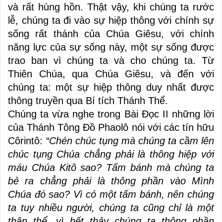
và rất hùng hồn. Thật vậy, khi chúng ta rước
lễ, chúng ta đi vào sự hiệp thông với chính sự
sống rất thánh của Chúa Giêsu, với chính
năng lực của sự sống này, một sự sống được
trao ban vì chúng ta và cho chúng ta. Từ
Thiên Chúa, qua Chúa Giêsu, và đến với
chúng ta: một sự hiệp thông duy nhất được
thông truyền qua Bí tích Thánh Thể.
Chúng ta vừa nghe trong Bài Đọc II những lời
của Thánh Tông Đồ Phaolô nói với các tín hữu
Côrintô:
“Chén chúc tụng mà chúng ta cầm lên
chúc tụng Chúa chẳng phải là thông hiệp với
máu Chúa Kitô sao? Tấm bánh mà chúng ta
bẻ ra chẳng phải là thông phần vào Mình
Chúa đó sao? Vì có một tấm bánh, nên chúng
ta tuy nhiều người, chúng ta cũng chỉ là một
thân thể, vì hết thảy chúng ta thông phần