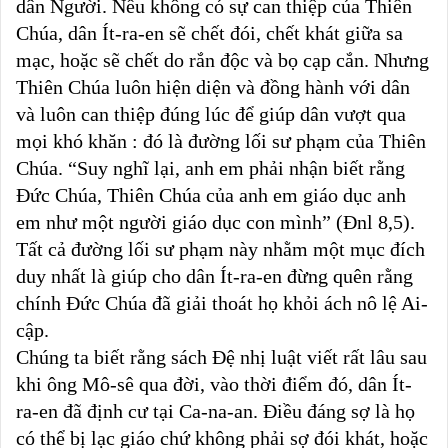
dân Người. Nếu không có sự can thiệp của Thiên
Chúa, dân Ít-ra-en sẽ chết đói, chết khát giữa sa
mạc, hoặc sẽ chết do rắn độc và bọ cạp cắn. Nhưng
Thiên Chúa luôn hiện diện và đồng hành với dân
và luôn can thiệp đúng lúc để giúp dân vượt qua
mọi khó khăn : đó là đường lối sư phạm của Thiên
Chúa. “Suy nghĩ lại, anh em phải nhận biết rằng
Đức Chúa, Thiên Chúa của anh em giáo dục anh
em như một người giáo dục con mình” (Đnl 8,5).
Tất cả đường lối sư phạm này nhằm một mục đích
duy nhất là giúp cho dân Ít-ra-en đừng quên rằng
chính Đức Chúa đã giải thoát họ khỏi ách nô lệ Ai-
cập.
Chúng ta biết rằng sách Đệ nhị luật viết rất lâu sau
khi ông Mô-sê qua đời, vào thời điểm đó, dân Ít-
ra-en đã định cư tại Ca-na-an. Điều đáng sợ là họ
có thể bị lạc giáo chứ không phải sợ đói khát, hoặc