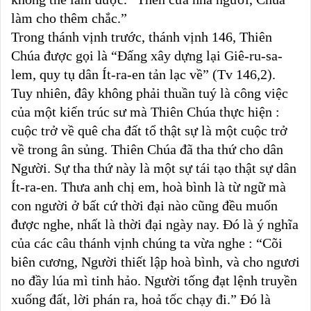
làm cho thêm chắc.”
Trong thánh vịnh trước, thánh vịnh 146, Thiên
Chúa được gọi là “Đấng xây dựng lại Giê-ru-sa-
lem, quy tụ dân Ít-ra-en tản lạc về” (Tv 146,2).
Tuy nhiên, đây không phải thuần tuý là công việc
của một kiến trúc sư mà Thiên Chúa thực hiện :
cuộc trở về quê cha đất tổ thật sự là một cuộc trở
về trong ân sủng. Thiên Chúa đã tha thứ cho dân
Người. Sự tha thứ này là một sự tái tạo thật sự dân
Ít-ra-en. Thưa anh chị em, hoà bình là từ ngữ mà
con người ở bất cứ thời đại nào cũng đều muốn
được nghe, nhất là thời đại ngày nay. Đó là ý nghĩa
của các câu thánh vịnh chúng ta vừa nghe : “Cõi
biên cương, Người thiết lập hoà bình, và cho ngươi
no đầy lúa mì tinh hảo. Người tống đạt lệnh truyền
xuống đất, lời phán ra, hoả tốc chạy đi.” Đó là