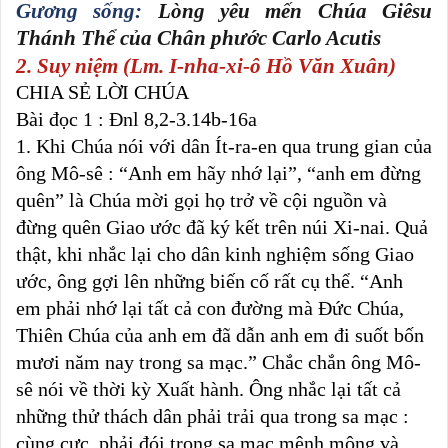
Gương sống:
Lòng yêu mến Chúa Giêsu
Thánh Thể của Chân phước Carlo Acutis
2. Suy niệm (Lm. I-nha-xi-ô Hồ Văn Xuân)
CHIA SẺ LỜI CHÚA
Bài đọc 1 : Đnl 8,2-3.14b-16a
1. Khi Chúa nói với dân Ít-ra-en qua trung gian của
ông Mô-sê : “Anh em hãy nhớ lại”, “anh em đừng
quên” là Chúa mời gọi họ trở về cội nguồn và
đừng quên Giao ước đã ký kết trên núi Xi-nai. Quả
thật, khi nhắc lại cho dân kinh nghiệm sống Giao
ước, ông gợi lên những biến cố rất cụ thể. “Anh
em phải nhớ lại tất cả con đường mà Đức Chúa,
Thiên Chúa của anh em đã dẫn anh em đi suốt bốn
mươi năm nay trong sa mạc.” Chắc chắn ông Mô-
sê nói về thời kỳ Xuất hành. Ông nhắc lại tất cả
những thử thách dân phải trải qua trong sa mạc :
cùng cực, phải đói trong sa mạc mênh mông và