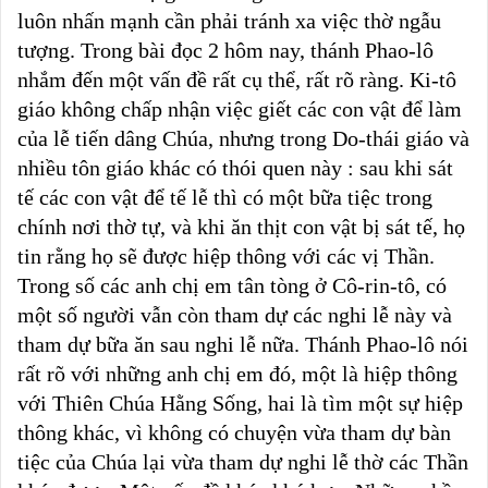
luôn nhấn mạnh cần phải tránh xa việc thờ ngẫu
tượng. Trong bài đọc 2 hôm nay, thánh Phao-lô
nhắm đến một vấn đề rất cụ thể, rất rõ ràng. Ki-tô
giáo không chấp nhận việc giết các con vật để làm
của lễ tiến dâng Chúa, nhưng trong Do-thái giáo và
nhiều tôn giáo khác có thói quen này : sau khi sát
tế các con vật để tế lễ thì có một bữa tiệc trong
chính nơi thờ tự, và khi ăn thịt con vật bị sát tế, họ
tin rằng họ sẽ được hiệp thông với các vị Thần.
Trong số các anh chị em tân tòng ở Cô-rin-tô, có
một số người vẫn còn tham dự các nghi lễ này và
tham dự bữa ăn sau nghi lễ nữa. Thánh Phao-lô nói
rất rõ với những anh chị em đó, một là hiệp thông
với Thiên Chúa Hằng Sống, hai là tìm một sự hiệp
thông khác, vì không có chuyện vừa tham dự bàn
tiệc của Chúa lại vừa tham dự nghi lễ thờ các Thần