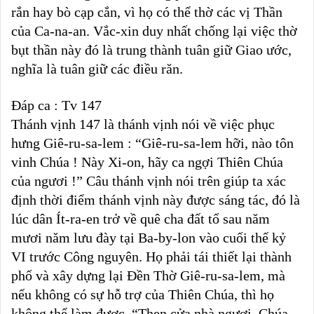
rắn hay bò cạp cắn, vì họ có thể thờ các vị Thần
của Ca-na-an. Vắc-xin duy nhất chống lại việc thờ
bụt thần này đó là trung thành tuân giữ Giao ước,
nghĩa là tuân giữ các điều răn.
Đáp ca : Tv 147
Thánh vịnh 147 là thánh vịnh nói về việc phục
hưng Giê-ru-sa-lem : “Giê-ru-sa-lem hỡi, nào tôn
vinh Chúa ! Này Xi-on, hãy ca ngợi Thiên Chúa
của ngươi !” Câu thánh vịnh nói trên giúp ta xác
định thời điểm thánh vịnh này được sáng tác, đó là
lúc dân Ít-ra-en trở về quê cha đất tổ sau năm
mươi năm lưu đày tại Ba-by-lon vào cuối thế kỷ
VI trước Công nguyên. Họ phải tái thiết lại thành
phố và xây dựng lại Đền Thờ Giê-ru-sa-lem, mà
nếu không có sự hỗ trợ của Thiên Chúa, thì họ
không thể làm được. “Then cửa nhà ngươi, Chúa