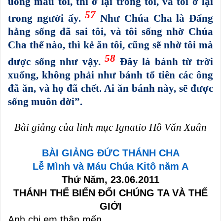
uống máu tôi, thì ở lại trong tôi, và tôi ở lại
57
trong người ấy.
Như Chúa Cha là Đấng
hằng sống đã sai tôi, và tôi sống nhờ Chúa
Cha thế nào, thì kẻ ăn tôi, cũng sẽ nhờ tôi mà
58
được sống như vậy.
Đây là bánh từ trời
xuống, không phải như bánh tổ tiên các ông
đã ăn, và họ đã chết. Ai ăn bánh này, sẽ được
sống muôn đời”.
Bài giảng của linh mục Ignatio Hồ Văn Xuân
BÀI GIẢNG ĐỨC THÁNH CHA
Lễ Mình và Máu Chúa Kitô năm A
Thứ Năm, 23.06.2011
THÁNH THỂ BIẾN ĐỔI CHÚNG TA VÀ THẾ
GIỚI
Anh chị em thân mến,