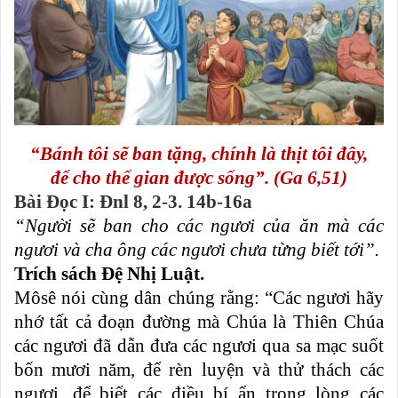
“Bánh tôi sẽ ban tặng, chính là thịt tôi đây,
để cho thế gian được sống”. (Ga 6,51)
Bài Ðọc I: Ðnl 8, 2-3. 14b-16a
“Người sẽ ban cho các ngươi của ăn mà các
ngươi và cha ông các ngươi chưa từng biết tới”.
Trích sách Ðệ Nhị Luật.
Môsê nói cùng dân chúng rằng: “Các ngươi hãy
nhớ tất cả đoạn đường mà Chúa là Thiên Chúa
các ngươi đã dẫn đưa các ngươi qua sa mạc suốt
bốn mươi năm, để rèn luyện và thử thách các
ngươi, để biết các điều bí ẩn trong lòng các