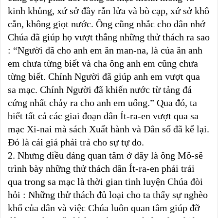
kinh khủng, xứ sở đầy rắn lửa và bò cạp, xứ sở khô
cằn, không giọt nước. Ông cũng nhắc cho dân nhớ
Chúa đã giúp họ vượt thắng những thử thách ra sao
: “Người đã cho anh em ăn man-na, là của ăn anh
em chưa từng biết và cha ông anh em cũng chưa
từng biết. Chính Người đã giúp anh em vượt qua
sa mạc. Chính Người đã khiến nước từ tảng đá
cứng nhất chảy ra cho anh em uống.” Qua đó, ta
biết tất cả các giai đoạn dân Ít-ra-en vượt qua sa
mạc Xi-nai mà sách Xuất hành và Dân số đã kể lại.
Đó là cái giá phải trả cho sự tự do.
2. Nhưng điều đáng quan tâm ở đây là ông Mô-sê
trình bày những thử thách dân Ít-ra-en phải trải
qua trong sa mạc là thời gian tinh luyện Chúa đòi
hỏi : Những thử thách đủ loại cho ta thấy sự nghèo
khổ của dân và việc Chúa luôn quan tâm giúp đỡ