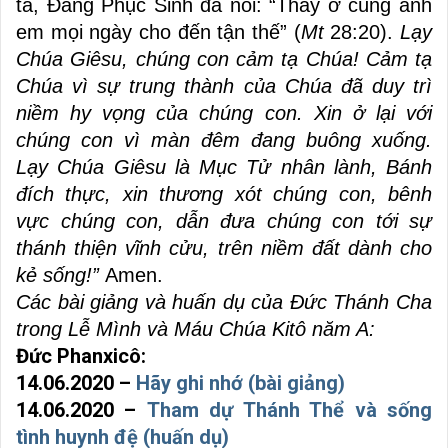
ta, Đấng Phục Sinh đã nói: “Thầy ở cùng anh
em mọi ngày cho đến tận thế” (
Mt
28:20).
Lạy
Chúa Giêsu, chúng con cảm tạ Chúa! Cảm tạ
Chúa vì sự trung thành của Chúa đã duy trì
niềm hy vọng của chúng con. Xin ở lại với
chúng con vì màn đêm đang buông xuống.
Lạy Chúa Giêsu là Mục Tử nhân lành, Bánh
đích thực, xin thương xót chúng con, bênh
vực chúng con, dẫn đưa chúng con tới sự
thánh thiện vĩnh cửu, trên niềm đất dành cho
kẻ sống!”
Amen.
Các bài giảng và huấn dụ của Đức Thánh Cha
trong Lễ Mình và Máu Chúa Kitô năm A:
Đức Phanxicô:
14.06.2020 –
Hãy ghi nhớ (bài giảng)
14.06.2020 –
Tham dự Thánh Thể và sống
tình huynh đệ (huấn dụ)