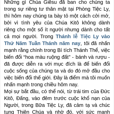
Những gì Chúa Giêsu đã ban cho chúng ta
trong sự riêng tư thân mật tại Phòng Tiệc Ly,
thì hôm nay chúng ta bày tỏ một cách cởi mở,
bởi vì tình yêu của Chúa Kitô không dành
riêng cho một số ít người nhưng dành cho tất
cả mọi người. Trong
Thánh lễ Tiệc Ly vào
Thứ Năm Tuần Thánh năm nay
, tôi đã nhấn
mạnh rằng chính trong Bí tích Thánh Thể, việc
biến đổi “hoa màu ruộng đất” - bánh và rượu -
đã được diễn ra với mục đích là để biến đổi
cuộc sống của chúng ta và do đó mở đầu cho
việc biến đổi thế giới. Đây là điểm mà tôi muốn
nhấn mạnh trong chiều hôm nay.
Mọi sự bắt đầu, có thể nói, từ trái tim của Đức
Kitô, Đấng, vào đêm trước cuộc khổ nạn của
Người, trong Bữa Tiệc Ly, đã cảm tạ và chúc
tụng Thiên Chúa và nhờ đó, với sức mạnh