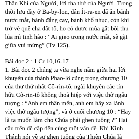
Thần Khí của Người, lời tha thứ của Người. Trong
thời lưu đày ở Ba-by-lon, dân Ít-ra-en đã ăn bánh
nước mắt, bánh đắng cay, bánh khổ nhục, còn khi
trở về quê cha đất tổ, họ có được mùa gặt bội thu
lúa mì tinh hảo : “Ai gieo trong nước mắt, sẽ gặt
giữa vui mừng” (Tv 125).
Bài đọc 2 : 1 Cr 10,16-17
1. Bài đọc 2 chúng ta vừa nghe nằm giữa hai lời
khuyên của thánh Phao-lô cũng trong chương 10
của thư thứ nhất Cô-rin-tô, ngài khuyên các tín
hữu Cô-rin-tô không thoả hiệp với việc thờ ngẫu
tượng : “Anh em thân mến, anh em hãy xa lánh
việc thờ ngẫu tượng”, và ở cuối chương 10 : “Hay
là ta muốn làm cho Chúa phải ghen tuông ?” Hai
câu trên đề cập đến cùng một vấn đề. Khi Kinh
Thánh nói về sự ghen tuông của Thiên Chúa là