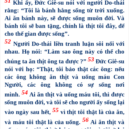
51
Khi ấy, Đức Giê-su nói với người Do-thái
rằng: “Tôi là bánh hằng sống từ trời xuống.
Ai ăn bánh này, sẽ được sống muôn đời. Và
bánh tôi sẽ ban tặng, chính là thịt tôi đây, để
cho thế gian được sống”.
52
Người Do-thái liền tranh luận sôi nổi với
nhau. Họ nói: “Làm sao ông này có thể cho
53
chúng ta ăn thịt ông ta được ?”
Đức Giê-su
nói với họ: “Thật, tôi bảo thật các ông: nếu
các ông không ăn thịt và uống máu Con
Người, các ông không có sự sống nơi
54
mình.
Ai ăn thịt và uống máu tôi, thì được
sống muôn đời, và tôi sẽ cho người ấy sống lại
55
vào ngày sau hết,
vì thịt tôi thật là của ăn,
56
và máu tôi thật là của uống.
Ai ăn thịt và