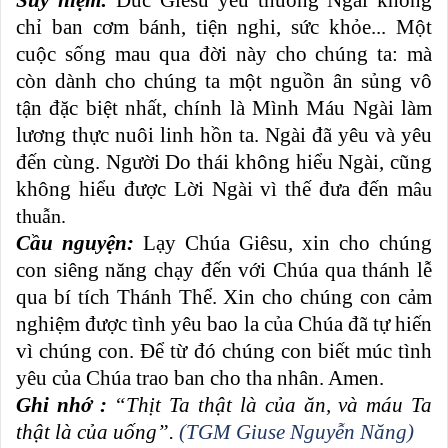
Suy niệm:
Ðức Giêsu yêu thương Ngài không
chỉ ban cơm bánh, tiện nghi, sức khỏe... Một
cuộc sống mau qua đời này cho chúng ta: mà
còn dành cho chúng ta một nguồn ân sủng vô
tận đặc biệt nhất, chính là Mình Máu Ngài làm
lương thực nuôi linh hồn ta. Ngài đã yêu và yêu
đến cùng. Người Do thái không hiểu Ngài, cũng
không hiểu được Lời Ngài vì thế đưa đến m
âu
thuẫn.
Cầu nguyện:
Lạy Chúa Giêsu, xin cho chúng
con siêng năng chạy đến với Chúa qua thánh lễ
qua bí tích Thánh Thể. Xin cho chúng con cảm
nghiệm được tình yêu bao la của Chúa đã tự hiến
vì chúng con. Ðể từ đó chúng con biết múc tình
yêu của Chúa trao ban cho tha nhân. Amen.
Ghi nhớ :
“Thịt Ta thật là của ăn, và máu Ta
thật là của uống”.
(TGM Giuse Nguyễn Năng)