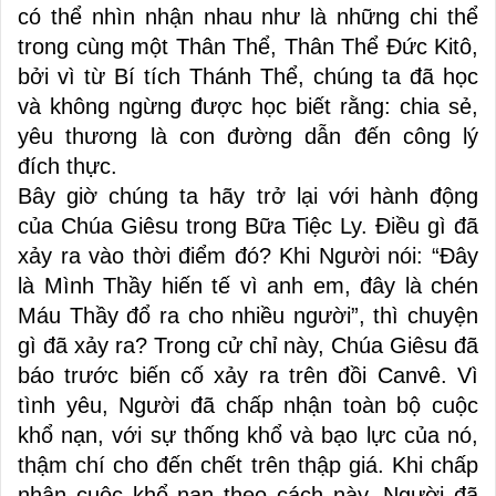
có thể nhìn nhận nhau như là những chi thể
trong cùng một Thân Thể, Thân Thể Đức Kitô,
bởi vì từ Bí tích Thánh Thể, chúng ta đã học
và không ngừng được học biết rằng: chia sẻ,
yêu thương là con đường dẫn đến công lý
đích thực.
Bây giờ chúng ta hãy trở lại với hành động
của Chúa Giêsu trong Bữa Tiệc Ly. Điều gì đã
xảy ra vào thời điểm đó? Khi Người nói: “Đây
là Mình Thầy hiến tế vì anh em, đây là chén
Máu Thầy đổ ra cho nhiều người”, thì chuyện
gì đã xảy ra? Trong cử chỉ này, Chúa Giêsu đã
báo trước biến cố xảy ra trên đồi Canvê. Vì
tình yêu, Người đã chấp nhận toàn bộ cuộc
khổ nạn, với sự thống khổ và bạo lực của nó,
thậm chí cho đến chết trên thập giá. Khi chấp
nhận cuộc khổ nạn theo cách này, Người đã