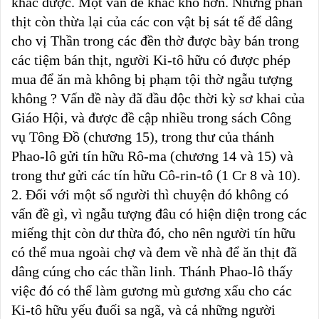
khác được. Một vấn đề khác khó hơn. Những phần
thịt còn thừa lại của các con vật bị sát tế để dâng
cho vị Thần trong các đền thờ được bày bán trong
các tiệm bán thịt, người Ki-tô hữu có được phép
mua để ăn mà không bị phạm tội thờ ngẫu tượng
không ? Vấn đề này đã đầu độc thời kỳ sơ khai của
Giáo Hội, và được đề cập nhiều trong sách Công
vụ Tông Đồ (chương 15), trong thư của thánh
Phao-lô gửi tín hữu Rô-ma (chương 14 và 15) và
trong thư gửi các tín hữu Cô-rin-tô (1 Cr 8 và 10).
2. Đối với một số người thì chuyện đó không có
vấn đề gì, vì ngẫu tượng đâu có hiện diện trong các
miếng thịt còn dư thừa đó, cho nên người tín hữu
có thể mua ngoài chợ và đem về nhà để ăn thịt đã
dâng cúng cho các thần linh. Thánh Phao-lô thấy
việc đó có thể làm gương mù gương xấu cho các
Ki-tô hữu yếu đuối sa ngã, và cả những người