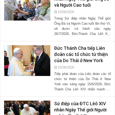
và Người Cao tuổi
15/06/2026
Trong Sứ điệp nhân Ngày Thế giới
Ông Bà và Người Cao tuổi lần thứ VI,
sẽ được cử hành vào ngày
26/7/2026, ĐứcThánh Cha Lêô XIV
kêu gọi giới trẻ hãy khôi phục lại "thói
quen tốt" là thăm...
Đức Thánh Cha tiếp Liên
đoàn các tổ chức từ thiện
của Do Thái ở New York
15/06/2026
Tiếp phái đoàn của Liên đoàn các tổ
chức từ thiện của Do Thái ở New
York vào sáng ngày 15/6/2026, Đức
Thánh Cha Lêô XIV nhấn mạnh sự
gần gũi giữa sứ mạng bác ái của Do
Thái và sự dấn thân của Giáo...
Sứ điệp của ĐTC Lêô XIV
nhân Ngày Thế giới Người