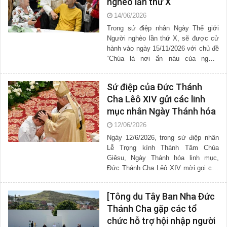
nghèo lần thứ X
14/06/2026
Trong sứ điệp nhân Ngày Thế giới
Người nghèo lần thứ X, sẽ được cử
hành vào ngày 15/11/2026 với chủ đề
“Chúa là nơi ẩn náu của người
nghèo”, Đức Thánh Cha Lêô XIV suy
tư về Thiên Chúa như là “nơi...
Sứ điệp của Đức Thánh
Cha Lêô XIV gửi các linh
mục nhân Ngày Thánh hóa
linh mục
12/06/2026
Ngày 12/6/2026, trong sứ điệp nhân
Lễ Trọng kính Thánh Tâm Chúa
Giêsu, Ngày Thánh hóa linh mục,
Đức Thánh Cha Lêô XIV mời gọi các
linh mục nên thánh bằng cách kết
hiệp sâu xa với Thánh Tâm Chúa...
[Tông du Tây Ban Nha Đức
Thánh Cha gặp các tổ
chức hỗ trợ hội nhập người