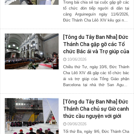
Trong bài chia sẻ tại cuộc gặp gỡ các
tổ chức đón tiếp người di dân tại
cảng Arguineguín ngày 11/6/2026,
Đức Thánh Cha Lêô XIV kêu gọi nhìn
nhận người di cư như những con
người có phẩm giá, chứ...
[Tông du Tây Ban Nha] Đức
Thánh Cha gặp gỡ các Tổ
chức Bác ái và Trợ giúp của
Tổng Giáo phận Barcelona
10/06/2026
Chiều thứ Tư, ngày 10/6, Đức Thánh
Cha Lêô XIV đã gặp các tổ chức bác
ái và trợ giúp của Tổng Giáo phận
Barcelona tại nhà thờ San Agustí,
nằm giữa khu Raval, một trong những
khu vực có nhiều thách...
[Tông du Tây Ban Nha] Đức
Thánh Cha chủ sự Giờ canh
thức cầu nguyện với giới
trẻ tại Barcelona
09/06/2026
Tối thứ Ba, ngày 9/6, Đức Thánh Cha