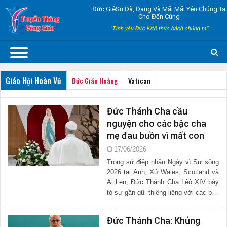
Đức GiêSu Đã, Đang Và Mãi Mãi Yêu Chúng Ta
Cho Đến Cùng
"Tình yêu Đức Kitô thúc bách chúng ta"
Giáo Hội Hoàn Vũ
Đức Giáo Hoàng
Vatican
Đức Thánh Cha cầu
nguyện cho các bậc cha
mẹ đau buồn vì mất con
17/06/2026
Trong sứ điệp nhân Ngày vì Sự sống
2026 tại Anh, Xứ Wales, Scotland và
Ai Len, Đức Thánh Cha Lêô XIV bày
tỏ sự gần gũi thiêng liêng với các bậc
cha mẹ mất con, đặc biệt là trẻ sơ
sinh. Ngài khẳng...
Đức Thánh Cha: Khủng