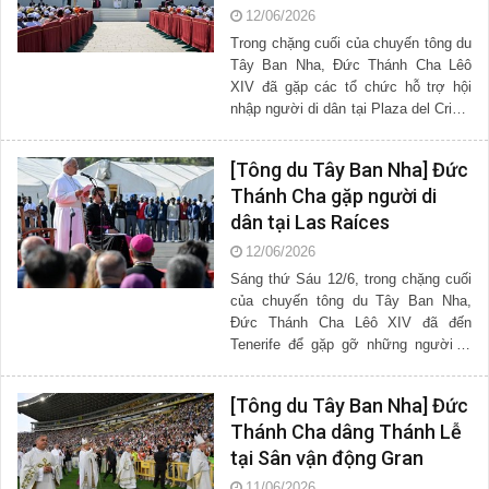
di dân tại “Plaza del Cristo
12/06/2026
de La Laguna”
Trong chặng cuối của chuyến tông du
Tây Ban Nha, Đức Thánh Cha Lêô
XIV đã gặp các tổ chức hỗ trợ hội
nhập người di dân tại Plaza del Cristo
de La Laguna, một trong những quảng
trường chính của đảo...
[Tông du Tây Ban Nha] Đức
Thánh Cha gặp người di
dân tại Las Raíces
12/06/2026
Sáng thứ Sáu 12/6, trong chặng cuối
của chuyến tông du Tây Ban Nha,
Đức Thánh Cha Lêô XIV đã đến
Tenerife để gặp gỡ những người di
dân tại Trung tâm tiếp đón Las
Raíces, thuộc thành phố San...
[Tông du Tây Ban Nha] Đức
Thánh Cha dâng Thánh Lễ
tại Sân vận động Gran
Canaria
11/06/2026