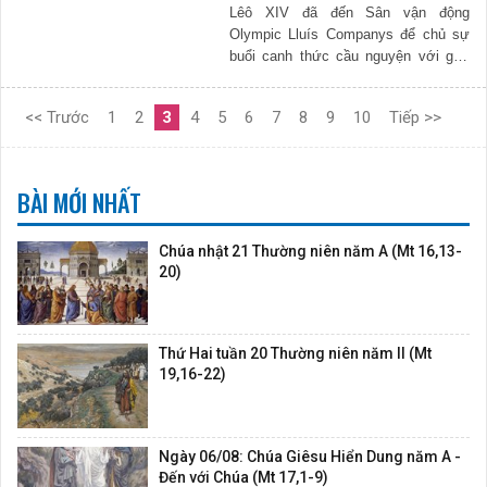
Lêô XIV đã đến Sân vận động
Olympic Lluís Companys để chủ sự
buổi canh thức cầu nguyện với giới
trẻ. Ngài mời gọi các bạn trẻ nuôi
dưỡng thao thức nội tâm và...
<< Trước
1
2
3
4
5
6
7
8
9
10
Tiếp >>
BÀI MỚI NHẤT
Chúa nhật 21 Thường niên năm A (Mt 16,13-
20)
Thứ Hai tuần 20 Thường niên năm II (Mt
19,16-22)
Ngày 06/08: Chúa Giêsu Hiển Dung năm A -
Đến với Chúa (Mt 17,1-9)