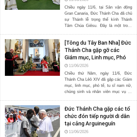
Chiều ngày 11/6, tại Sân vận động
Gran Canaria, Đức Thánh Cha đã chủ
sự Thánh lễ trọng thể kính Thánh
Tâm Chúa Giêsu. Đây là một trong
những cử hành phụng vụ quan trọng
của chặng viếng thăm Quần...
[Tông du Tây Ban Nha] Đức
Thánh Cha gặp gỡ các
Giám mục, Linh mục, Phó
tế, Nam nữ tu sĩ, Chủng
11/06/2026
sinh và Nhân viên mục vụ
Chiều thứ Năm, ngày 11/6, Đức
tại quần đảo Canari
Thánh Cha Lêô XIV đã gặp các Giám
mục, linh mục, phó tế, tu sĩ nam nữ,
chủng sinh và nhân viên mục vụ tại
Nhà thờ chính tòa Thánh Anna. Ngài
mời gọi Giáo hội tại quần...
Đức Thánh Cha gặp các tổ
chức đón tiếp người di dân
tại cảng Arguineguín
11/06/2026