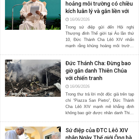
hoảng môi trường có chiều
kích luân lý và gắn liền với
khủng hoảng kinh tế xã hội
16/06/2026
Trong sứ điệp gửi đến Hội nghị
Thượng đỉnh Thế giới tại Áo lần thứ
10, Đức Thánh Cha Lêô XIV nhấn
mạnh rằng khủng hoảng môi trường
không chỉ là vấn đề kỹ thuật, nhưng
có chiều kích luân lý và gắn...
Đức Thánh Cha: Đừng bao
giờ gắn danh Thiên Chúa
với chiến tranh
16/06/2026
Trong thư trả lời một độc giả trên tạp
chí “Piazza San Pietro”, Đức Thánh
Cha Lêô XIV mạnh mẽ khẳng định
không bao giờ được nhân danh Thiên
Chúa để biện minh cho chiến tranh,
bạo lực và hận thù....
Sứ điệp của ĐTC Lêô XIV
nhân Ngày Thế giới Ông bà