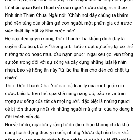
từ nhãn quan Kinh Thánh về con người được dựng nên theo
hình ảnh Thiên Chúa. Ngài nói: “Chính nơi đây chúng ta khám
phá nền tảng của phẩm giá con người, một phẩm giá có trước
việc thiết lập bất kỳ Nhà nước nào”.
Đề cập đến quyền sống, Đức Thánh Cha khẳng định đây là
quyền đầu tiên, bởi vì “không ai bị tước đoạt sự sống lại có thể
hưởng tự do hoặc mưu cầu hạnh phúc”. Ngài kêu gọi vun trồng
sự tôn trọng đối với sự sống và xây dựng những luật lệ nhìn
nhận, bảo vệ hồng ân này “từ lúc thụ thai cho đến cái chết tự
nhiên”.
Theo Đức Thánh Cha, “sự cao cả luân lý của một quốc gia
được biểu lộ trên hết qua khả năng nâng đỡ, bảo vệ và trân
trọng sự sống của tất cả mọi người”, đặc biệt là những người
dễ bị tổn thương nhất và những người mà giá trị của họ đang bị
đặt thành vấn đề.
Nói về tự do, ngài lưu ý rằng tự do đích thực không chỉ là khả
năng hành động theo ý muốn, nhưng “được đặt nền trên khả