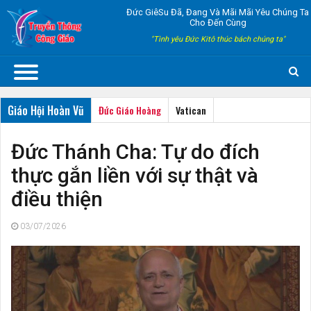
Đức GiêSu Đã, Đang Và Mãi Mãi Yêu Chúng Ta
Cho Đến Cùng
"Tình yêu Đức Kitô thúc bách chúng ta"
Giáo Hội Hoàn Vũ
Đức Giáo Hoàng
Vatican
Đức Thánh Cha: Tự do đích
thực gắn liền với sự thật và
điều thiện
03/07/2026