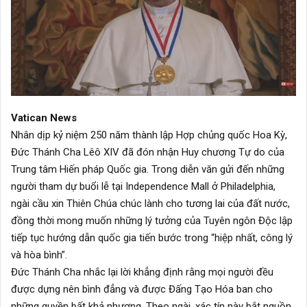
Vatican News
Nhân dịp kỷ niệm 250 năm thành lập Hợp chủng quốc Hoa Kỳ,
Đức Thánh Cha Lêô XIV đã đón nhận Huy chương Tự do của
Trung tâm Hiến pháp Quốc gia. Trong diễn văn gửi đến những
người tham dự buổi lễ tại Independence Mall ở Philadelphia,
ngài cầu xin Thiên Chúa chúc lành cho tương lai của đất nước,
đồng thời mong muốn những lý tưởng của Tuyên ngôn Độc lập
tiếp tục hướng dẫn quốc gia tiến bước trong “hiệp nhất, công lý
và hòa bình”.
Đức Thánh Cha nhắc lại lời khẳng định rằng mọi người đều
được dựng nên bình đẳng và được Đấng Tạo Hóa ban cho
những quyền bất khả nhượng. Theo ngài, xác tín này bắt nguồn