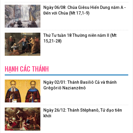
Ngày 06/08: Chúa Giêsu Hiển Dung năm A -
Đến với Chúa (Mt 17,1-9)
Thứ Tư tuần 18 Thường niên năm II (Mt
15,21-28)
HẠNH CÁC THÁNH
Ngày 02/01: Thánh Basiliô Cả và thánh
Grêgôriô Nazianzênô
Ngày 26/12: Thánh Stêphanô, Tử đạo tiên
khởi