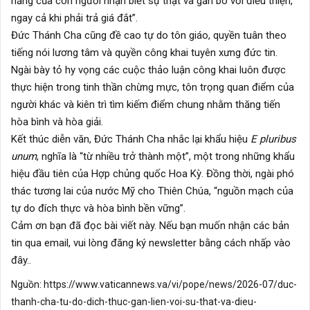
năng của con người nhận biết sự thật và gắn bó với điều thiện,
ngay cả khi phải trả giá đắt”.
Đức Thánh Cha cũng đề cao tự do tôn giáo, quyền tuân theo
tiếng nói lương tâm và quyền công khai tuyên xưng đức tin.
Ngài bày tỏ hy vọng các cuộc thảo luận công khai luôn được
thực hiện trong tinh thần chừng mực, tôn trọng quan điểm của
người khác và kiên trì tìm kiếm điểm chung nhằm thăng tiến
hòa bình và hòa giải.
Kết thúc diễn văn, Đức Thánh Cha nhắc lại khẩu hiệu
E pluribus
unum
, nghĩa là “từ nhiều trở thành một”, một trong những khẩu
hiệu đầu tiên của Hợp chủng quốc Hoa Kỳ. Đồng thời, ngài phó
thác tương lai của nước Mỹ cho Thiên Chúa, “nguồn mạch của
tự do đích thực và hòa bình bền vững”.
Cảm ơn bạn đã đọc bài viết này. Nếu bạn muốn nhận các bản
tin qua email, vui lòng đăng ký newsletter
bằng cách nhấp vào
đây.
.
Nguồn:
https://www.vaticannews.va/vi/pope/news/2026-07/duc-
thanh-cha-tu-do-dich-thuc-gan-lien-voi-su-that-va-dieu-