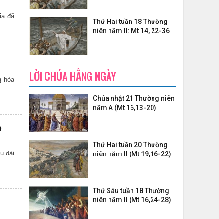
14,22-36)
ia đã
Thứ Hai tuần 18 Thường
niên năm II: Mt 14, 22-36
LỜI CHÚA HẰNG NGÀY
g hòa
..
Chúa nhật 21 Thường niên
năm A (Mt 16,13-20)
p
Thứ Hai tuần 20 Thường
u dài
niên năm II (Mt 19,16-22)
Thứ Sáu tuần 18 Thường
niên năm II (Mt 16,24-28)