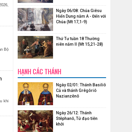
2026,
Ngày 06/08: Chúa Giêsu
Hiển Dung năm A - Đến với
Chúa (Mt 17,1-9)
Thứ Tư tuần 18 Thường
niên năm II (Mt 15,21-28)
ân Bộ
HẠNH CÁC THÁNH
n
Ngày 02/01: Thánh Basiliô
Cả và thánh Grêgôriô
Nazianzênô
u khi
Ngày 26/12: Thánh
Stêphanô, Tử đạo tiên
khởi