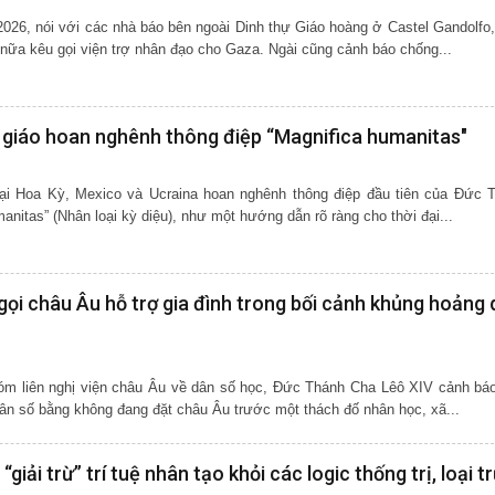
/2026, nói với các nhà báo bên ngoài Dinh thự Giáo hoàng ở Castel Gandolfo
nữa kêu gọi viện trợ nhân đạo cho Gaza. Ngài cũng cảnh báo chống...
giáo hoan nghênh thông điệp “Magnifica humanitas"
i Hoa Kỳ, Mexico và Ucraina hoan nghênh thông điệp đầu tiên của Đức 
anitas” (Nhân loại kỳ diệu), như một hướng dẫn rõ ràng cho thời đại...
ọi châu Âu hỗ trợ gia đình trong bối cảnh khủng hoảng 
óm liên nghị viện châu Âu về dân số học, Đức Thánh Cha Lêô XIV cảnh báo
dân số bằng không đang đặt châu Âu trước một thách đố nhân học, xã...
iải trừ” trí tuệ nhân tạo khỏi các logic thống trị, loại t