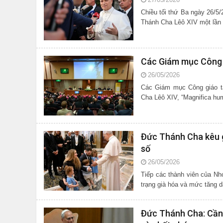
Chiều tối thứ Ba ngày 26/5
Thánh Cha Lêô XIV một lần 
Các Giám mục Công 
26/05/2026
Các Giám mục Công giáo tạ
Cha Lêô XIV, “Magnifica hum
Đức Thánh Cha kêu g
số
26/05/2026
Tiếp các thành viên của Nh
trạng già hóa và mức tăng 
Đức Thánh Cha: Cần “g