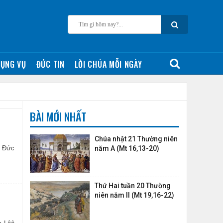
ỤNG VỤ
ĐỨC TIN
LỜI CHÚA MỖI NGÀY
BÀI MỚI NHẤT
Chúa nhật 21 Thường niên
, Đức
năm A (Mt 16,13-20)
Thứ Hai tuần 20 Thường
niên năm II (Mt 19,16-22)