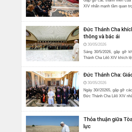
Gặp gỡ các thành viên của
XIV nhấn mạnh tầm quan trọn
Đức Thánh Cha khích
thông và bác ái
30/05/2026
Sáng 30/5/2026, gặp gỡ kh
Thánh Cha Lêô XIV khích lệ 
Đức Thánh Cha: Giáo 
30/05/2026
Ngày 30//20265, gặp gỡ các
Đức Thánh Cha Lêô XIV nhấn 
Thỏa thuận giữa Tòa 
lực