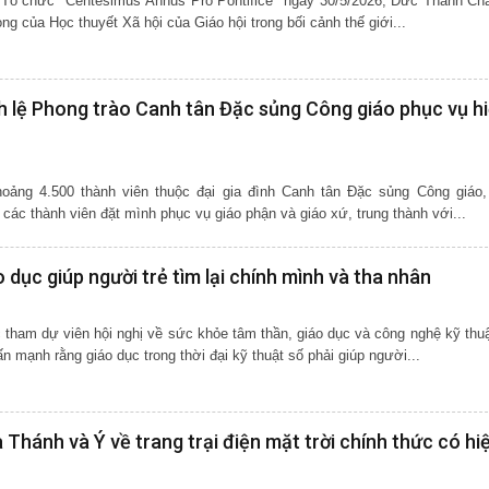
 Tổ chức "Centesimus Annus Pro Pontifice" ngày 30/5/2026, Đức Thánh Ch
g của Học thuyết Xã hội của Giáo hội trong bối cảnh thế giới...
 lệ Phong trào Canh tân Đặc sủng Công giáo phục vụ h
oảng 4.500 thành viên thuộc đại gia đình Canh tân Đặc sủng Công giáo
các thành viên đặt mình phục vụ giáo phận và giáo xứ, trung thành với...
dục giúp người trẻ tìm lại chính mình và tha nhân
 tham dự viên hội nghị về sức khỏe tâm thần, giáo dục và công nghệ kỹ thuậ
mạnh rằng giáo dục trong thời đại kỹ thuật số phải giúp người...
Thánh và Ý về trang trại điện mặt trời chính thức có hi