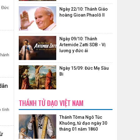
, Đức
Ngày 22/10: Thánh Giáo
hoàng Gioan Phaolô II
Ngày 09/10: Thánh
Artemide Zatti SDB - Vị
lương y đức ái
Thánh
Ngày 15/09: Đức Mẹ Sầu
Bi
dân
THÁNH TỬ ĐẠO VIỆT NAM
 tình
Thánh Tôma Ngô Túc
Khuông, tử đạo ngày 30
tháng 01 năm 1860
rừ