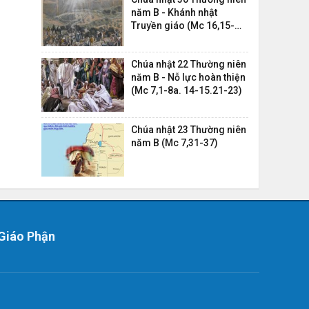
năm B - Khánh nhật
Truyền giáo (Mc 16,15-
20)
Chúa nhật 22 Thường niên
năm B - Nỗ lực hoàn thiện
(Mc 7,1-8a. 14-15.21-23)
Chúa nhật 23 Thường niên
năm B (Mc 7,31-37)
Giáo Phận