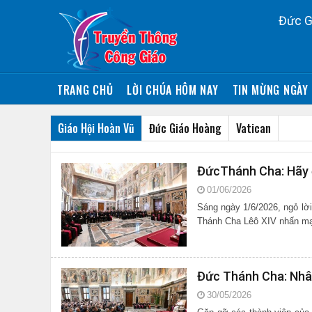
Đức G
TRANG CHỦ
LỜI CHÚA HÔM NAY
TIN MỪNG NGÀY 
Giáo Hội Hoàn Vũ
Đức Giáo Hoàng
Vatican
ĐứcThánh Cha: Hãy đ
01/06/2026
Sáng ngày 1/6/2026, ngỏ lờ
Thánh Cha Lêô XIV nhấn mạn
Đức Thánh Cha: Nhân
30/05/2026