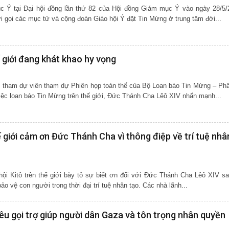
c Ý tại Đại hội đồng lần thứ 82 của Hội đồng Giám mục Ý vào ngày 28/5/
gọi các mục tử và cộng đoàn Giáo hội Ý đặt Tin Mừng ở trung tâm đời...
giới đang khát khao hy vọng
c tham dự viên tham dự Phiên họp toàn thể của Bộ Loan báo Tin Mừng – Ph
iệc loan báo Tin Mừng trên thế giới, Đức Thánh Cha Lêô XIV nhấn mạnh...
 giới cảm ơn Đức Thánh Cha vì thông điệp về trí tuệ nhâ
hội Kitô trên thế giới bày tỏ sự biết ơn đối với Đức Thánh Cha Lêô XIV sa
ảo vệ con người trong thời đại trí tuệ nhân tạo. Các nhà lãnh...
êu gọi trợ giúp người dân Gaza và tôn trọng nhân quyền