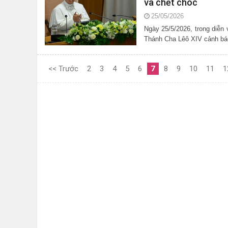
và chết chóc
25/05/2026
Ngày 25/5/2026, trong diễn 
Thánh Cha Lêô XIV cảnh báo 
<< Trước
2
3
4
5
6
7
8
9
10
11
1