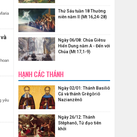
Thứ Sáu tuần 18 Thường
Maria
niên năm II (Mt 16,24-28)
 và
Ngày 06/08: Chúa Giêsu
Hiển Dung năm A - Đến với
Chúa (Mt 17,1-9)
 hoan
HẠNH CÁC THÁNH
Ngày 02/01: Thánh Basiliô
Cả và thánh Grêgôriô
Nazianzênô
g yêu
Ngày 26/12: Thánh
Stêphanô, Tử đạo tiên
khởi