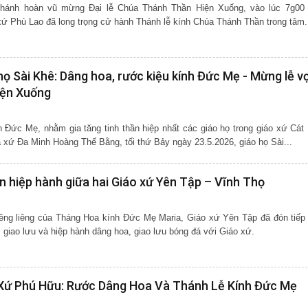
hánh hoàn vũ mừng Đại lễ Chúa Thánh Thần Hiện Xuống, vào lúc 7g00
xứ Phù Lao đã long trọng cử hành Thánh lễ kính Chúa Thánh Thần trong tâm.
họ Sài Khê: Dâng hoa, rước kiệu kính Đức Mẹ - Mừng lễ v
iện Xuống
ức Mẹ, nhằm gia tăng tinh thần hiệp nhất các giáo họ trong giáo xứ Cát 
xứ Đa Minh Hoàng Thế Bằng, tối thứ Bảy ngày 23.5.2026, giáo họ Sài...
n hiệp hành giữa hai Giáo xứ Yên Tập – Vĩnh Thọ
êng liêng của Tháng Hoa kính Đức Mẹ Maria, Giáo xứ Yên Tập đã đón tiếp
giao lưu và hiệp hành dâng hoa, giao lưu bóng đá với Giáo xứ.
 Xứ Phú Hữu: Rước Dâng Hoa Và Thánh Lễ Kính Đức Mẹ