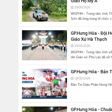
Giáo Họ Mỹ Á
19/05/2026
WGPHH - Trong tâm tình Th
GP.Hưng Hóa - Đội H
Giáo Xứ Hà Thạch
19/05/2026
WGPHH - Trong tâm tình sốt
nhi Giáo xứ Phù Lao đã về h
GP.Hưng Hóa - Bản T
19/05/2026
Bản Tin Giáo Phận Hưng Hó
GP.Hưng Hóa - Chuẩ