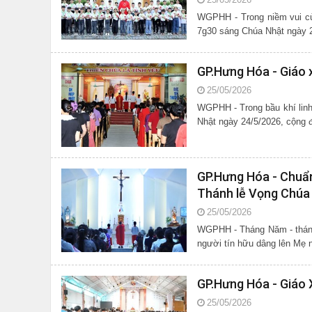
WGPHH - Trong niềm vui cù
7g30 sáng Chúa Nhật ngày 2
GP.Hưng Hóa - Giáo 
25/05/2026
WGPHH - Trong bầu khí linh
Nhật ngày 24/5/2026, cộng đ
GP.Hưng Hóa - Chuẩn
Thánh lễ Vọng Chúa
25/05/2026
WGPHH - Tháng Năm - tháng 
người tín hữu dâng lên Mẹ nh
GP.Hưng Hóa - Giáo
25/05/2026