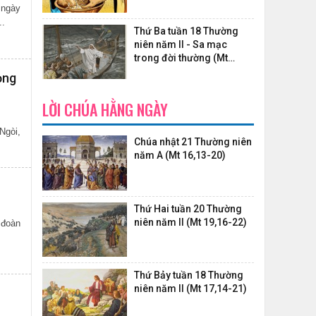
 ngày
..
Thứ Ba tuần 18 Thường
niên năm II - Sa mạc
trong đời thường (Mt
14,22-36)
ọng
LỜI CHÚA HẰNG NGÀY
Ngòi,
Chúa nhật 21 Thường niên
năm A (Mt 16,13-20)
Thứ Hai tuần 20 Thường
niên năm II (Mt 19,16-22)
 đoàn
Thứ Bảy tuần 18 Thường
niên năm II (Mt 17,14-21)