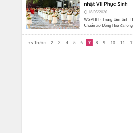
nhật VII Phục Sinh
18/05/2026
WGPHH - Trong tâm tình Th
Chuẩn xứ Đồng Hoa đã long 
<< Trước
2
3
4
5
6
7
8
9
10
11
1