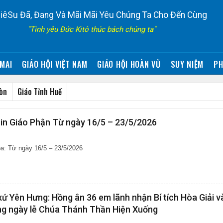
iêSu Đã, Đang Và Mãi Mãi Yêu Chúng Ta Cho Đến Cùng
"Tình yêu Đức Kitô thúc bách chúng ta"
MAI
GIÁO HỘI VIỆT NAM
GIÁO HỘI HOÀN VŨ
SUY NIỆM
PH
Gòn
Giáo Tỉnh Huế
in Giáo Phận Từ ngày 16/5 – 23/5/2026
a: Từ ngày 16/5 – 23/5/2026
ứ Yên Hưng: Hồng ân 36 em lãnh nhận Bí tích Hòa Giải v
ng ngày lễ Chúa Thánh Thần Hiện Xuống