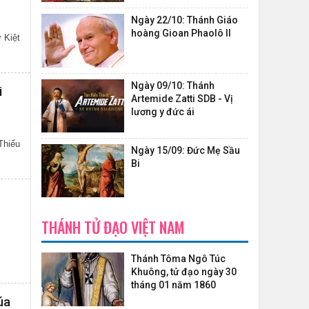
Ngày 22/10: Thánh Giáo
hoàng Gioan Phaolô II
 Kiệt
Ngày 09/10: Thánh
i
Artemide Zatti SDB - Vị
lương y đức ái
Thiếu
Ngày 15/09: Đức Mẹ Sầu
Bi
THÁNH TỬ ĐẠO VIỆT NAM
Thánh Tôma Ngô Túc
Khuông, tử đạo ngày 30
tháng 01 năm 1860
úa