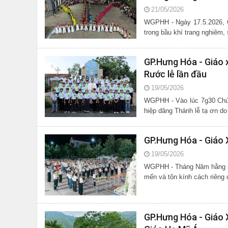
21/05/2026
WGPHH - Ngày 17.5.2026, G
trong bầu khí trang nghiêm,
GP.Hưng Hóa - Giáo x
Rước lễ lần đầu
19/05/2026
WGPHH - Vào lúc 7g30 Chúa
hiệp dâng Thánh lễ tạ ơn d
GP.Hưng Hóa - Giáo
19/05/2026
WGPHH - Tháng Năm hằng nă
mến và tôn kính cách riêng 
GP.Hưng Hóa - Giáo 