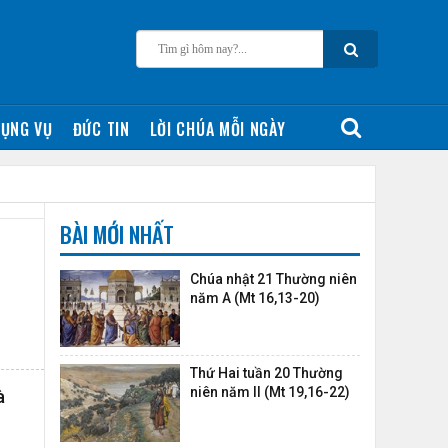
ỤNG VỤ
ĐỨC TIN
LỜI CHÚA MỖI NGÀY
BÀI MỚI NHẤT
Chúa nhật 21 Thường niên
năm A (Mt 16,13-20)
Thứ Hai tuần 20 Thường
niên năm II (Mt 19,16-22)
à