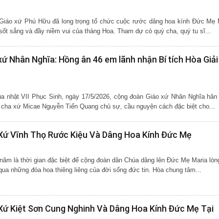
iáo xứ Phú Hữu đã long trọng tổ chức cuộc rước dâng hoa kính Đức Mẹ 
 sốt sắng và đầy niềm vui của tháng Hoa. Tham dự có quý cha, quý tu sĩ...
ứ Nhân Nghĩa: Hồng ân 46 em lãnh nhận Bí tích Hòa Giải
 nhật VII Phục Sinh, ngày 17/5/2026, cộng đoàn Giáo xứ Nhân Nghĩa hân
o cha xứ Micae Nguyễn Tiến Quang chủ sự, cầu nguyện cách đặc biệt cho...
 Xứ Vĩnh Thọ Rước Kiệu Và Dâng Hoa Kính Đức Mẹ
m là thời gian đặc biệt để cộng đoàn dân Chúa dâng lên Đức Mẹ Maria lòn
qua những đóa hoa thiêng liêng của đời sống đức tin. Hòa chung tâm...
Xứ Kiệt Sơn Cung Nghinh Và Dâng Hoa Kính Đức Mẹ Tại