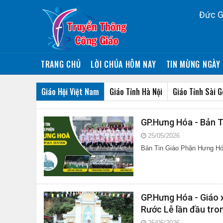
Đức G
TRANG CHỦ
LỜI CHÚA HÔM NAY
TIN MỪNG NGÀY 
Giáo Hội Việt Nam
Giáo Tỉnh Hà Nội
Giáo Tỉnh Sài 
GP.Hưng Hóa - Bản T
25/05/2026
Bản Tin Giáo Phận Hưng Hó
GP.Hưng Hóa - Giáo x
Rước Lễ lần đầu tro
25/05/2026