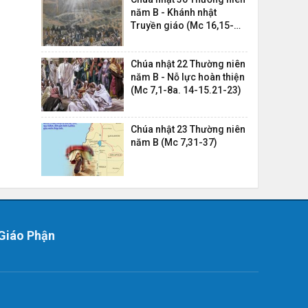
năm B - Khánh nhật
Truyền giáo (Mc 16,15-
20)
Chúa nhật 22 Thường niên
năm B - Nỗ lực hoàn thiện
(Mc 7,1-8a. 14-15.21-23)
Chúa nhật 23 Thường niên
năm B (Mc 7,31-37)
Giáo Phận