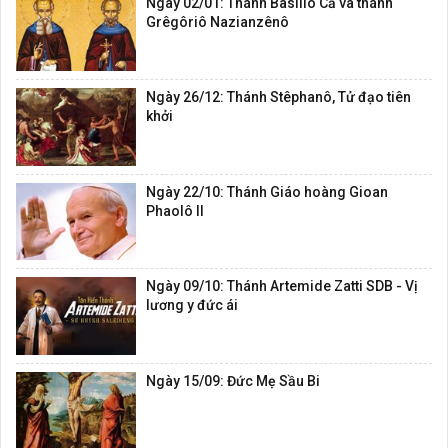
Ngày 02/01: Thánh Basiliô Cả và thánh
Grêgôriô Nazianzênô
Ngày 26/12: Thánh Stêphanô, Tử đạo tiên
khởi
Ngày 22/10: Thánh Giáo hoàng Gioan
Phaolô II
Ngày 09/10: Thánh Artemide Zatti SDB - Vị
lương y đức ái
Ngày 15/09: Đức Mẹ Sầu Bi