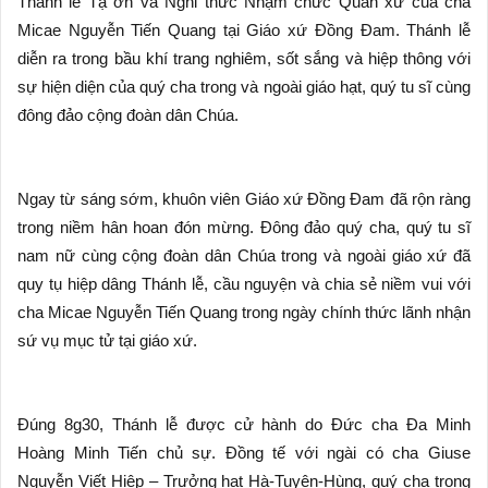
Thánh lễ Tạ ơn và Nghi thức Nhậm chức Quản xứ của cha
Micae Nguyễn Tiến Quang tại Giáo xứ Đồng Đam. Thánh lễ
diễn ra trong bầu khí trang nghiêm, sốt sắng và hiệp thông với
sự hiện diện của quý cha trong và ngoài giáo hạt, quý tu sĩ cùng
đông đảo cộng đoàn dân Chúa.
Ngay từ sáng sớm, khuôn viên Giáo xứ Đồng Đam đã rộn ràng
trong niềm hân hoan đón mừng. Đông đảo quý cha, quý tu sĩ
nam nữ cùng cộng đoàn dân Chúa trong và ngoài giáo xứ đã
quy tụ hiệp dâng Thánh lễ, cầu nguyện và chia sẻ niềm vui với
cha Micae Nguyễn Tiến Quang trong ngày chính thức lãnh nhận
sứ vụ mục tử tại giáo xứ.
Đúng 8g30, Thánh lễ được cử hành do Đức cha Đa Minh
Hoàng Minh Tiến chủ sự. Đồng tế với ngài có cha Giuse
Nguyễn Viết Hiệp – Trưởng hạt Hà-Tuyên-Hùng, quý cha trong