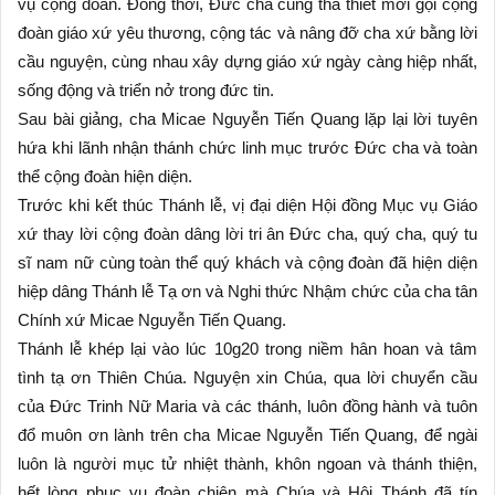
vụ cộng đoàn. Đồng thời, Đức cha cũng tha thiết mời gọi cộng
đoàn giáo xứ yêu thương, cộng tác và nâng đỡ cha xứ bằng lời
cầu nguyện, cùng nhau xây dựng giáo xứ ngày càng hiệp nhất,
sống động và triển nở trong đức tin.
Sau bài giảng, cha Micae Nguyễn Tiến Quang lặp lại lời tuyên
hứa khi lãnh nhận thánh chức linh mục trước Đức cha và toàn
thể cộng đoàn hiện diện.
Trước khi kết thúc Thánh lễ, vị đại diện Hội đồng Mục vụ Giáo
xứ thay lời cộng đoàn dâng lời tri ân Đức cha, quý cha, quý tu
sĩ nam nữ cùng toàn thể quý khách và cộng đoàn đã hiện diện
hiệp dâng Thánh lễ Tạ ơn và Nghi thức Nhậm chức của cha tân
Chính xứ Micae Nguyễn Tiến Quang.
Thánh lễ khép lại vào lúc 10g20 trong niềm hân hoan và tâm
tình tạ ơn Thiên Chúa. Nguyện xin Chúa, qua lời chuyển cầu
của Đức Trinh Nữ Maria và các thánh, luôn đồng hành và tuôn
đổ muôn ơn lành trên cha Micae Nguyễn Tiến Quang, để ngài
luôn là người mục tử nhiệt thành, khôn ngoan và thánh thiện,
hết lòng phục vụ đoàn chiên mà Chúa và Hội Thánh đã tín