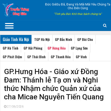
Đức GiêSu Đã, Đang Và Mãi Mãi Yêu Chúng Ta
Cho Đến Cùng
"Tình yêu Đức Kitô thúc bách chúng ta"
Giáo Tỉnh Hà Nội
TGP Hà Nội
GP Bắc Ninh
GP Bùi Chu
GP Hà Tĩnh
GP Hải Phòng
GP Hưng Hóa
GP Lạng Sơn
GP Phát Diệm
GP Thái Bình
GP Thanh Hóa
GP Vinh
GP.Hưng Hóa - Giáo xứ Đồng
Đam: Thánh lễ Tạ ơn và Nghi
thức Nhậm chức Quản xứ của
cha Micae Nguyễn Tiến Quang
27/06/2026