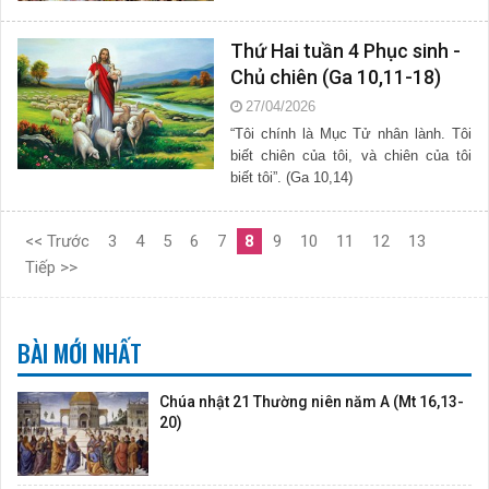
Thứ Hai tuần 4 Phục sinh -
Chủ chiên (Ga 10,11-18)
27/04/2026
“Tôi chính là Mục Tử nhân lành. Tôi
biết chiên của tôi, và chiên của tôi
biết tôi”. (Ga 10,14)
<< Trước
3
4
5
6
7
8
9
10
11
12
13
Tiếp >>
BÀI MỚI NHẤT
Chúa nhật 21 Thường niên năm A (Mt 16,13-
20)