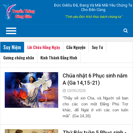
Đức GiêSu Đã, Đang Và Mãi Mãi Yêu Chúng Ta
Cho Đến Cùng
"Tình yêu Đức Kitô thúc bách chúng ta"
Suy Niệm
Lời Chúa Hằng Ngày
Cầu Nguyện
Suy Tư
Gương chứng nhân
Kinh Thánh Bằng Hình
Chúa nhật 6 Phục sinh năm
A (Ga 14,15-21)
10/05/2026
“Thầy sẽ xin Cha, và Người sẽ ban
cho các con một Đấng Phù Trợ
khác, để Ngài ở với các con luôn
mãi”. (Ga 14,16)
Thứ Bảy tuần 5 Phục sinh -