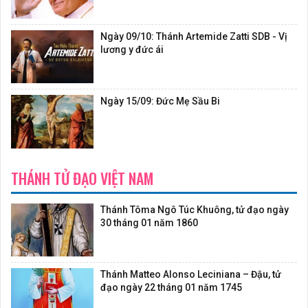
Ngày 09/10: Thánh Artemide Zatti SDB - Vị
lương y đức ái
Ngày 15/09: Đức Mẹ Sầu Bi
THÁNH TỬ ĐẠO VIỆT NAM
Thánh Tôma Ngô Túc Khuông, tử đạo ngày
30 tháng 01 năm 1860
Thánh Matteo Alonso Leciniana – Đậu, tử
đạo ngày 22 tháng 01 năm 1745