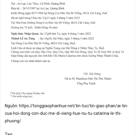
Nguồn:
https://tonggiaophanhue.net/tin-tuc/tin-giao-phan/ai-tin-
cua-hoi-dong-con-duc-me-di-vieng-hue-nu-tu-catarina-le-thi-
phuong/
Tag: