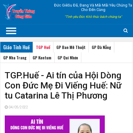
Đức GiêSu Đã, Đang Và Mãi Mãi Yêu Chúng Ta
Cho Đến Cùng
"Tình yêu Đức Kitô thúc bách chúng ta"
Giáo Tỉnh Huế
TGP Huế
GP Ban Mê Thuột
GP Đà Nẵng
GP Nha Trang
GP Kontum
GP Qui Nhơn
TGP.Huế - Ai tín của Hội Dòng
Con Đức Mẹ Đi Viếng Huế: Nữ
tu Catarina Lê Thị Phương
04/05/2022