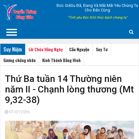
Đức GiêSu Đã, Đang Và Mãi Mãi Yêu Chúng Ta
Cho Đến Cùng
"Tình yêu Đức Kitô thúc bách chúng ta"
Suy Niệm
Lời Chúa Hằng Ngày
Cầu Nguyện
Suy Tư
Gương chứng nhân
Kinh Thánh Bằng Hình
Thứ Ba tuần 14 Thường niên
năm II - Chạnh lòng thương (Mt
9,32-38)
07/07/2026