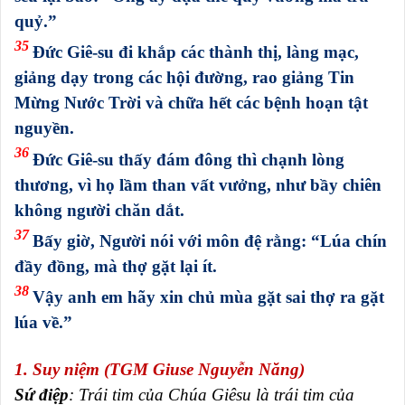
quỷ.”
35
Đức Giê-su đi khắp các thành thị, làng mạc,
giảng dạy trong các hội đường, rao giảng Tin
Mừng Nước Trời và chữa hết các bệnh hoạn tật
nguyền.
36
Đức Giê-su thấy đám đông thì chạnh lòng
thương, vì họ lầm than vất vưởng, như bầy chiên
không người chăn dắt.
37
Bấy giờ, Người nói với môn đệ rằng: “Lúa chín
đầy đồng, mà thợ gặt lại ít.
38
Vậy anh em hãy xin chủ mùa gặt sai thợ ra gặt
lúa về.”
1. Suy niệm (TGM Giuse Nguyễn Năng)
Sứ điệp
: Trái tim của Chúa Giêsu là trái tim của