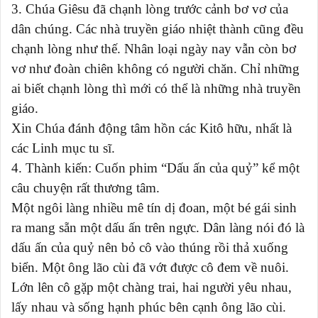
3. Chúa Giêsu đã chạnh lòng trước cảnh bơ vơ của
dân chúng. Các nhà truyền giáo nhiệt thành cũng đều
chạnh lòng như thế. Nhân loại ngày nay vẫn còn bơ
vơ như đoàn chiên không có người chăn. Chỉ những
ai biết chạnh lòng thì mới có thể là những nhà truyền
giáo.
Xin Chúa đánh động tâm hồn các Kitô hữu, nhất là
các Linh mục tu sĩ.
4. Thành kiến: Cuốn phim “Dấu ấn của quỷ” kể một
câu chuyện rất thương tâm.
Một ngôi làng nhiều mê tín dị đoan, một bé gái sinh
ra mang sẵn một dấu ấn trên ngực. Dân làng nói đó là
dấu ấn của quỷ nên bỏ cô vào thúng rồi thả xuống
biển. Một ông lão cùi đã vớt được cô đem về nuôi.
Lớn lên cô gặp một chàng trai, hai người yêu nhau,
lấy nhau và sống hạnh phúc bên cạnh ông lão cùi.