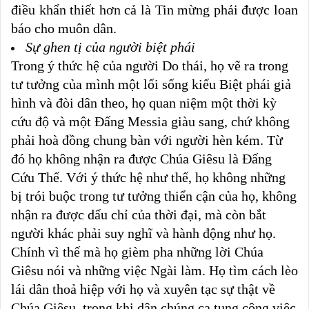
điều khẩn thiết hơn cả là Tin mừng phải được loan
báo cho muôn dân.
Sự ghen tị của người biệt phái
Trong ý thức hệ của người Do thái, họ vẽ ra trong
tư tưởng của mình một lối sống kiểu Biệt phái giả
hình và đòi dân theo, họ quan niệm một thời kỳ
cứu độ và một Đấng Messia giàu sang, chứ không
phải hoà đồng chung bàn với người hèn kém. Từ
đó họ không nhận ra được Chúa Giêsu là Đấng
Cứu Thế. Với ý thức hệ như thế, họ không những
bị trói buộc trong tư tưởng thiển cận của họ, không
nhận ra được dấu chỉ của thời đại, mà còn bắt
người khác phải suy nghĩ và hành động như họ.
Chính vì thế mà họ gièm pha những lời Chúa
Giêsu nói và những việc Ngài làm. Họ tìm cách lèo
lái dân thoả hiệp với họ và xuyên tạc sự thật về
Chúa Giêsu, trong khi dân chúng ca tụng công việc