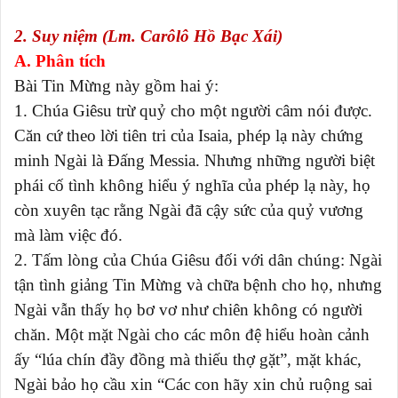
2. Suy niệm (Lm. Carôlô Hồ Bạc Xái)
A. Phân tích
Bài Tin Mừng này gồm hai ý:
1. Chúa Giêsu trừ quỷ cho một người câm nói được.
Căn cứ theo lời tiên tri của Isaia, phép lạ này chứng
minh Ngài là Đấng Messia. Nhưng những người biệt
phái cố tình không hiểu ý nghĩa của phép lạ này, họ
còn xuyên tạc rằng Ngài đã cậy sức của quỷ vương
mà làm việc đó.
2. Tấm lòng của Chúa Giêsu đối với dân chúng: Ngài
tận tình giảng Tin Mừng và chữa bệnh cho họ, nhưng
Ngài vẫn thấy họ bơ vơ như chiên không có người
chăn. Một mặt Ngài cho các môn đệ hiểu hoàn cảnh
ấy “lúa chín đầy đồng mà thiếu thợ gặt”, mặt khác,
Ngài bảo họ cầu xin “Các con hãy xin chủ ruộng sai