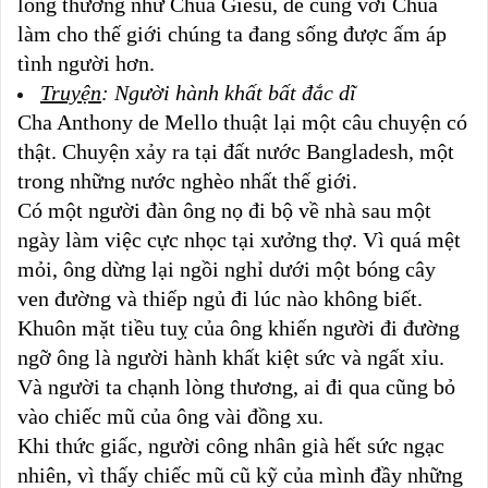
lòng thương như Chúa Giêsu, để cùng với Chúa
làm cho thế giới chúng ta đang sống được ấm áp
tình người hơn.
Truyện
: Người hành khất bất đắc dĩ
Cha Anthony de Mello thuật lại một câu chuyện có
thật. Chuyện xảy ra tại đất nước Bangladesh, một
trong những nước nghèo nhất thế giới.
Có một người đàn ông nọ đi bộ về nhà sau một
ngày làm việc cực nhọc tại xưởng thợ. Vì quá mệt
mỏi, ông dừng lại ngồi nghỉ dưới một bóng cây
ven đường và thiếp ngủ đi lúc nào không biết.
Khuôn mặt tiều tuỵ của ông khiến người đi đường
ngỡ ông là người hành khất kiệt sức và ngất xỉu.
Và người ta chạnh lòng thương, ai đi qua cũng bỏ
vào chiếc mũ của ông vài đồng xu.
Khi thức giấc, người công nhân già hết sức ngạc
nhiên, vì thấy chiếc mũ cũ kỹ của mình đầy những