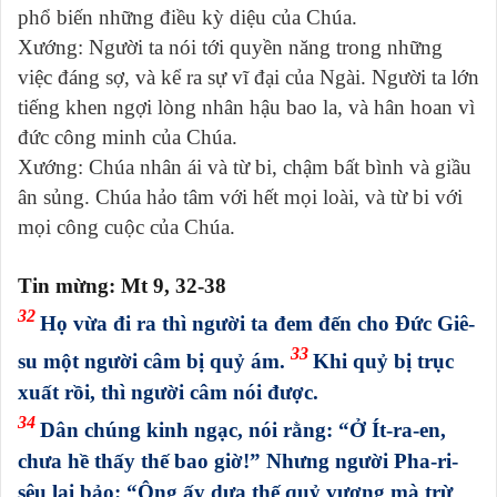
phổ biến những điều kỳ diệu của Chúa.
Xướng: Người ta nói tới quyền năng trong những
việc đáng sợ, và kể ra sự vĩ đại của Ngài. Người ta lớn
tiếng khen ngợi lòng nhân hậu bao la, và hân hoan vì
đức công minh của Chúa.
Xướng: Chúa nhân ái và từ bi, chậm bất bình và giầu
ân sủng. Chúa hảo tâm với hết mọi loài, và từ bi với
mọi công cuộc của Chúa.
Tin mừng: Mt 9, 32-38
32
Họ vừa đi ra thì người ta đem đến cho Đức Giê-
33
su một người câm bị quỷ ám.
Khi quỷ bị trục
xuất rồi, thì người câm nói được.
34
Dân chúng kinh ngạc, nói rằng: “Ở Ít-ra-en,
chưa hề thấy thế bao giờ!” Nhưng người Pha-ri-
sêu lại bảo: “Ông ấy dựa thế quỷ vương mà trừ