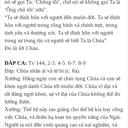
nó sẽ gọi Ta: ‘Chồng tôi’, chứ nó sẽ không gọi Ta là
‘Ông chủ tôi’ nữa”.
“Ta sẽ đính hôn với ngươi đến muôn đời. Ta sẽ đính
hôn với ngươi trong công bình và chính trực, trong
tình yêu và thương xót. Ta sẽ đính hôn với ngươi
trong sự trung tín và ngươi sẽ biết Ta là Chúa”.
Ðó là lời Chúa.
ĐÁP CA:
Tv 144, 2-3. 4-5. 6-7. 8-9
Ðáp: Chúa nhân ái và từ bi (c. 8a).
Xướng: Hằng ngày con sẽ chúc tụng Chúa và con sẽ
khen ngợi danh Chúa tới muôn đời. Chúa vĩ đại và
rất đáng ngợi khen, sự vĩ đại của Chúa không thể đo
lường được.
Xướng: Thế hệ này rao giảng cho thế hệ kia hay công
việc Chúa, và thiên hạ loan tin quyền năng của Ngài.
Người ta nói đến vinh quang cao cả oai nghiêm, và