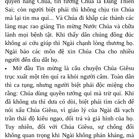
quyền năng Chúa, tin tưởng Chúa là Đấng Thiên
Sai; còn người biệt phái thì không chịu tin Chúa
mà lại tin ma quỉ... Và Chúa đi khắp các thành các
làng mạc rao giảng Tin mừng Nước Chúa và chữa
lành mọi bệnh tật. Khi thấy dân chúng đông đúc
không ai cứu giúp thì Ngài chạnh lòng thương họ.
Ngài bảo các môn đệ xin Chúa Cha cho nhiều
người đến dìu dắt họ.
Mở đầu Tin mừng là câu chuyện Chúa Giêsu
trục xuất một tên quỉ ra khỏi người câm. Toàn dân
thì ca tụng, nhưng người biệt phái độc miệng cho
rằng: Chúa dùng quyền tướng quỉ mà trừ quỉ. Khi
đã không ưa thì dưa có dòi, biệt phái tìm cách để
nói xấu Chúa Giêsu, vì giáo lý của Ngài đã vạch
trần thái độ kiêu ngạo, dối trá và giả hình của họ.
Tuy nhiên, đối với Chúa Giêsu, sự chống đối
không quan trọng khi Ngài không phản kháng, mà