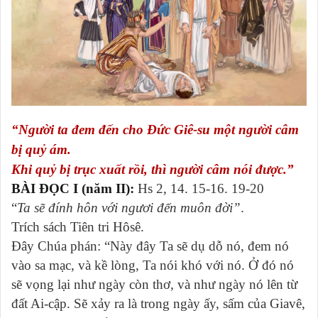
“Người ta đem đến cho Đức Giê-su một người câm
bị quỷ ám.
Khi quỷ bị trục xuất rồi, thì người câm nói được.”
BÀI ĐỌC I (năm II):
Hs 2, 14. 15-16. 19-20
“
Ta sẽ đính hôn với ngươi đến muôn đời”
.
Trích sách Tiên tri Hôsê.
Ðây Chúa phán: “Này đây Ta sẽ dụ dỗ nó, đem nó
vào sa mạc, và kề lòng, Ta nói khó với nó. Ở đó nó
sẽ vọng lại như ngày còn thơ, và như ngày nó lên từ
đất Ai-cập. Sẽ xảy ra là trong ngày ấy, sấm của Giavê,