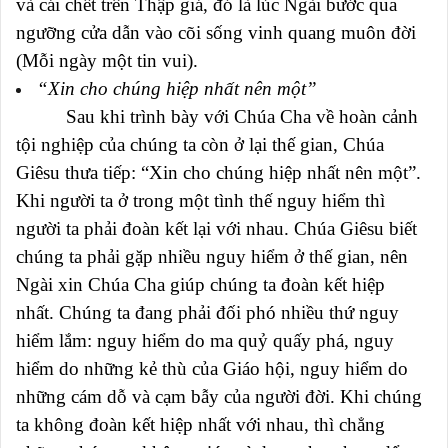
và cái chết trên Thập giá, đó là lúc Ngài bước qua
ngưỡng cửa dẫn vào cõi sống vinh quang muôn đời
(Mỗi ngày một tin vui).
“Xin cho chúng hiệp nhất nên một”
Sau khi trình bày với Chúa Cha về hoàn cảnh
tội nghiệp của chúng ta còn ở lại thế gian, Chúa
Giêsu thưa tiếp: “Xin cho chúng hiệp nhất nên một”.
Khi người ta ở trong một tình thế nguy hiểm thì
người ta phải đoàn kết lại với nhau. Chúa Giêsu biết
chúng ta phải gặp nhiều nguy hiểm ở thế gian, nên
Ngài xin Chúa Cha giúp chúng ta đoàn kết hiệp
nhất. Chúng ta đang phải đối phó nhiều thứ nguy
hiểm lắm: nguy hiểm do ma quỷ quấy phá, nguy
hiểm do những kẻ thù của Giáo hội, nguy hiểm do
những cám dỗ và cạm bẫy của người đời. Khi chúng
ta không đoàn kết hiệp nhất với nhau, thì chẳng