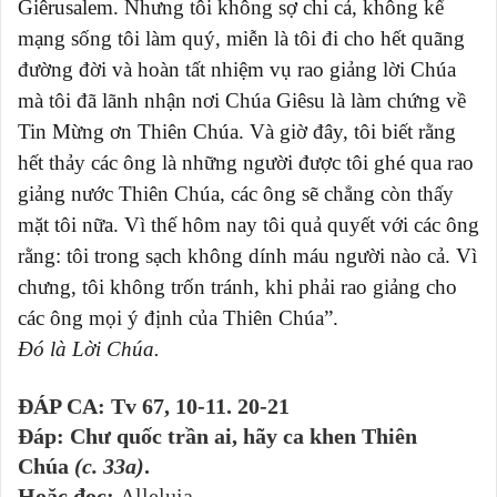
Giêrusalem. Nhưng tôi không sợ chi cả, không kể
mạng sống tôi làm quý, miễn là tôi đi cho hết quãng
đường đời và hoàn tất nhiệm vụ rao giảng lời Chúa
mà tôi đã lãnh nhận nơi Chúa Giêsu là làm chứng về
Tin Mừng ơn Thiên Chúa. Và giờ đây, tôi biết rằng
hết thảy các ông là những người được tôi ghé qua rao
giảng nước Thiên Chúa, các ông sẽ chẳng còn thấy
mặt tôi nữa. Vì thế hôm nay tôi quả quyết với các ông
rằng: tôi trong sạch không dính máu người nào cả. Vì
chưng, tôi không trốn tránh, khi phải rao giảng cho
các ông mọi ý định của Thiên Chúa”.
Đó là Lời Chúa.
ĐÁP CA: Tv 67, 10-11. 20-21
Đáp: Chư quốc trần ai, hãy ca khen Thiên
Chúa
(c. 33a)
.
Hoặc đọc:
Alleluia.