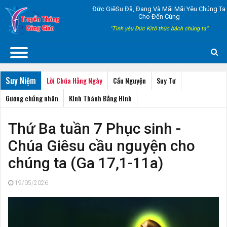
Đức GiêSu Đã, Đang Và Mãi Mãi Yêu Chúng Ta
Cho Đến Cùng
"Tình yêu Đức Kitô thúc bách chúng ta"
Suy Niệm
Lời Chúa Hằng Ngày
Cầu Nguyện
Suy Tư
Gương chứng nhân
Kinh Thánh Bằng Hình
Thứ Ba tuần 7 Phục sinh -
Chúa Giêsu cầu nguyện cho
chúng ta (Ga 17,1-11a)
19/05/2026