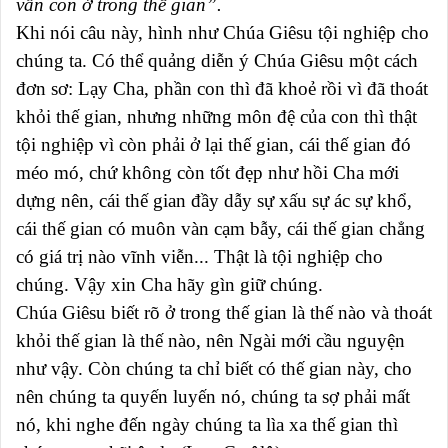
vẫn còn ở trong thế gian”.
Khi nói câu này, hình như Chúa Giêsu tội nghiệp cho
chúng ta. Có thể quảng diễn ý Chúa Giêsu một cách
đơn sơ: Lạy Cha, phần con thì đã khoẻ rồi vì đã thoát
khỏi thế gian, nhưng những môn đệ của con thì thật
tội nghiệp vì còn phải ở lại thế gian, cái thế gian đó
méo mó, chứ không còn tốt đẹp như hồi Cha mới
dựng nên, cái thế gian đầy dẫy sự xấu sự ác sự khổ,
cái thế gian có muôn vàn cạm bẫy, cái thế gian chẳng
có giá trị nào vĩnh viễn... Thật là tội nghiệp cho
chúng. Vậy xin Cha hãy gìn giữ chúng.
Chúa Giêsu biết rõ ở trong thế gian là thế nào và thoát
khỏi thế gian là thế nào, nên Ngài mới cầu nguyện
như vậy. Còn chúng ta chỉ biết có thế gian này, cho
nên chúng ta quyến luyến nó, chúng ta sợ phải mất
nó, khi nghe đến ngày chúng ta lìa xa thế gian thì