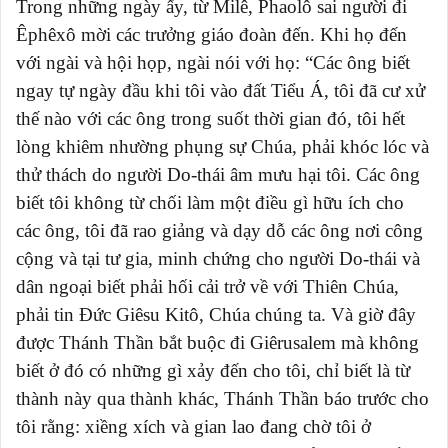
Trong những ngày ấy, từ Milê, Phaolô sai người đi
Êphêxô mời các trưởng giáo đoàn đến. Khi họ đến
với ngài và hội họp, ngài nói với họ: “Các ông biết
ngay tự ngày đầu khi tôi vào đất Tiểu Á, tôi đã cư xử
thế nào với các ông trong suốt thời gian đó, tôi hết
lòng khiêm nhường phụng sự Chúa, phải khóc lóc và
thử thách do người Do-thái âm mưu hại tôi. Các ông
biết tôi không từ chối làm một điều gì hữu ích cho
các ông, tôi đã rao giảng và dạy dỗ các ông nơi công
cộng và tại tư gia, minh chứng cho người Do-thái và
dân ngoại biết phải hối cải trở về với Thiên Chúa,
phải tin Ðức Giêsu Kitô, Chúa chúng ta. Và giờ đây
được Thánh Thần bắt buộc đi Giêrusalem mà không
biết ở đó có những gì xảy đến cho tôi, chỉ biết là từ
thành này qua thành khác, Thánh Thần báo trước cho
tôi rằng: xiềng xích và gian lao đang chờ tôi ở