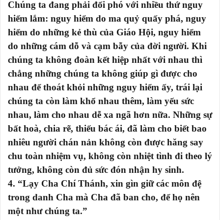
Chúng ta đang phải đối phó với nhiều thứ nguy
hiểm lắm: nguy hiểm do ma quỷ quấy phá, nguy
hiểm do những kẻ thù của Giáo Hội, nguy hiểm
do những cám dỗ và cạm bẫy của đời người. Khi
chúng ta không đoàn kết hiệp nhất với nhau thì
chẳng những chúng ta không giúp gì được cho
nhau để thoát khỏi những nguy hiểm ấy, trái lại
chúng ta còn làm khổ nhau thêm, làm yếu sức
nhau, làm cho nhau dễ xa ngã hơn nữa. Những sự
bất hoà, chia rẽ, thiếu bác ái, đã làm cho biết bao
nhiêu người chán nản không còn được hăng say
chu toàn nhiệm vụ, không còn nhiệt tình đi theo lý
tưởng, không còn đủ sức đón nhận hy sinh.
4. “Lạy Cha Chí Thánh, xin gìn giữ các môn đệ
trong danh Cha mà Cha đã ban cho, để họ nên
một như chúng ta.”