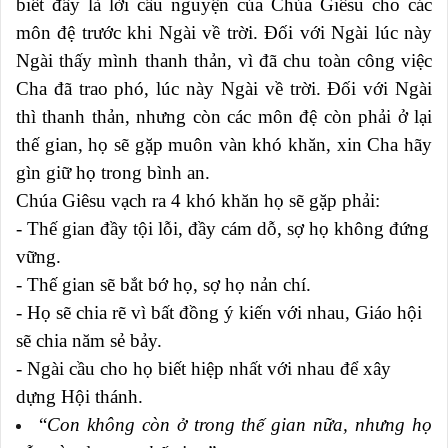
biết đây là lời cầu nguyện của Chúa Giêsu cho các
môn đệ trước khi Ngài về trời. Đối với Ngài lúc này
Ngài thấy mình thanh thản, vì đã chu toàn công việc
Cha đã trao phó, lúc này Ngài về trời. Đối với Ngài
thì thanh thản, nhưng còn các môn đệ còn phải ở lại
thế gian, họ sẽ gặp muôn vàn khó khăn, xin Cha hãy
gìn giữ họ trong bình an.
Chúa Giêsu vạch ra 4 khó khăn họ sẽ gặp phải:
- Thế gian đầy tội lỗi, đầy cám dỗ, sợ họ không đứng
vững.
- Thế gian sẽ bắt bớ họ, sợ họ nản chí.
- Họ sẽ chia rẽ vì bất đồng ý kiến với nhau, Giáo hội
sẽ chia năm sẻ bảy.
- Ngài cầu cho họ biết hiệp nhất với nhau để xây
dựng Hội thánh.
“
Con không còn ở trong thế gian nữa, nhưng họ