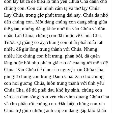
đón lấy tất cả để biểu lộ tình yêu Chúa Cha dành cho
chúng con. Con cúi mình cảm tạ và thờ lạy Chúa.
Lạy Chúa, trong giờ phút trọng đại này, Chúa đã nhớ
đến chúng con. Một đàng chúng con đang sống giữa
thế gian, nhưng đàng khác nhờ tin vào Chúa và đón
nhận Lời Chúa, chúng con đã thuộc về Chúa Cha.
Trước sự giằng co ấy, chúng con phải phấn đấu rất
nhiều để giữ lòng trung thành với Chúa. Nhưng
nhiều lúc chúng con bất trung, phản bội, đã quên
lãng hoặc bôi nhọ phẩm giá cao cả của người môn đệ
Chúa. Xin Chúa tiếp tục cầu nguyện xin Chúa Cha
gìn giữ chúng con trong Danh Cha. Xin cho chúng
con noi gương Chúa, luôn trung thành với tình yêu
Chúa Cha, để dù phải đau khổ hy sinh, chúng con
vẫn can đảm sống trọn vẹn cho vinh quang Chúa Cha
và cho phần rỗi chúng con. Đặc biệt, chúng con xin
Chúa trợ giúp những anh chị em đang gặp khó khăn