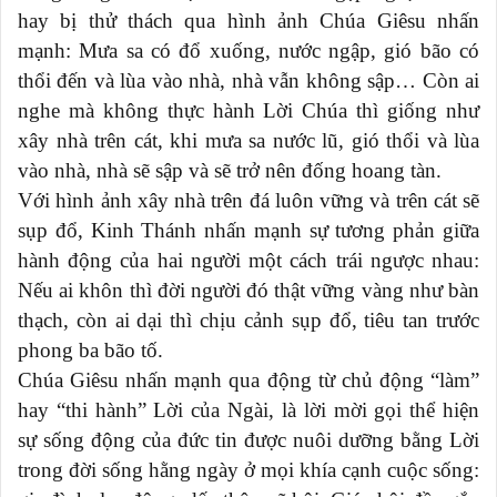
hay bị thử thách qua hình ảnh Chúa Giêsu nhấn
mạnh: Mưa sa có đổ xuống, nước ngập, gió bão có
thổi đến và lùa vào nhà, nhà vẫn không sập… Còn ai
nghe mà không thực hành Lời Chúa thì giống như
xây nhà trên cát, khi mưa sa nước lũ, gió thổi và lùa
vào nhà, nhà sẽ sập và sẽ trở nên đống hoang tàn.
Với hình ảnh xây nhà trên đá luôn vững và trên cát sẽ
sụp đổ, Kinh Thánh nhấn mạnh sự tương phản giữa
hành động của hai người một cách trái ngược nhau:
Nếu ai khôn thì đời người đó thật vững vàng như bàn
thạch, còn ai dại thì chịu cảnh sụp đổ, tiêu tan trước
phong ba bão tố.
Chúa Giêsu nhấn mạnh qua động từ chủ động “làm”
hay “thi hành” Lời của Ngài, là lời mời gọi thể hiện
sự sống động của đức tin được nuôi dưỡng bằng Lời
trong đời sống hằng ngày ở mọi khía cạnh cuộc sống: