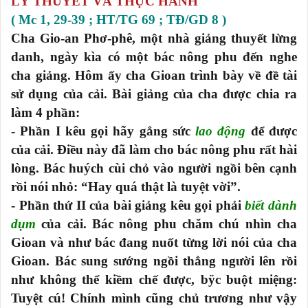
LÝ THUYẾT VÀ THỰC HÀNH
( Mc 1, 29-39 ; HT/TG 69 ; TĐ/GD 8 )
Cha Gio-an Phơ-phê, một nhà giảng thuyết lừng
danh, ngày kìa có một bác nông phu đến nghe
cha giảng. Hôm ấy cha Gioan trình bày về đề tài
sử dụng của cải. Bài giảng của cha được chia ra
làm 4 phần:
- Phần I kêu gọi hãy gắng sức
lao động
để được
của cải. Điều này đã làm cho bác nông phu rất hài
lòng. Bác huých cùi chỏ vào người ngồi bên cạnh
rồi nói nhỏ: “Hay quá thật là tuyệt vời”.
- Phần thứ II của bài giảng kêu gọi phải
biết dành
dụm
của cải. Bác nông phu chăm chú nhìn cha
Gioan và như bác đang nuốt từng lời nói của cha
Gioan. Bác sung sướng ngồi thẳng người lên rồi
như không thể kiềm chế được, bÿc buột miệng:
Tuyệt cú! Chính mình cũng chủ trương như vậy