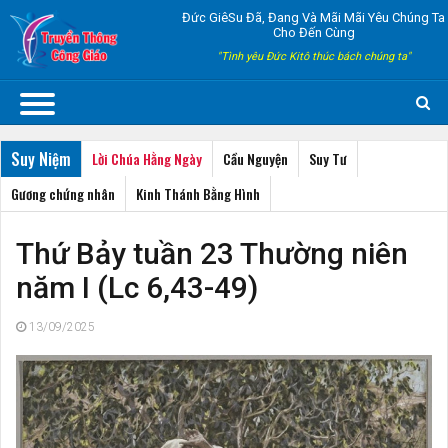
Đức GiêSu Đã, Đang Và Mãi Mãi Yêu Chúng Ta
Cho Đến Cùng
"Tình yêu Đức Kitô thúc bách chúng ta"
Suy Niệm
Lời Chúa Hằng Ngày
Cầu Nguyện
Suy Tư
Gương chứng nhân
Kinh Thánh Bằng Hình
Thứ Bảy tuần 23 Thường niên
năm I (Lc 6,43-49)
13/09/2025