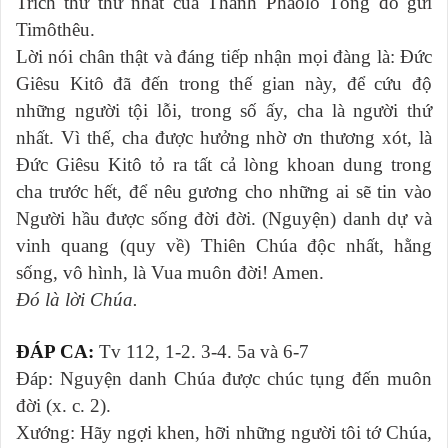
Trích thư thứ nhất của Thánh Phaolô Tông đồ gửi
Timôthêu.
Lời nói chân thật và đáng tiếp nhận mọi đàng là: Ðức
Giêsu Kitô đã đến trong thế gian này, để cứu độ
những người tội lỗi, trong số ấy, cha là người thứ
nhất. Vì thế, cha được hưởng nhờ ơn thương xót, là
Ðức Giêsu Kitô tỏ ra tất cả lòng khoan dung trong
cha trước hết, để nêu gương cho những ai sẽ tin vào
Người hầu được sống đời đời. (Nguyện) danh dự và
vinh quang (quy về) Thiên Chúa độc nhất, hằng
sống, vô hình, là Vua muôn đời! Amen.
Ðó là lời Chúa.
ĐÁP CA:
Tv 112, 1-2. 3-4. 5a và 6-7
Ðáp: Nguyện danh Chúa được chúc tụng đến muôn
đời (x. c. 2).
Xướng: Hãy ngợi khen, hỡi những người tôi tớ Chúa,