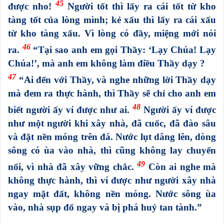
45
được nho!
Người tốt thì lấy ra cái tốt từ kho
tàng tốt của lòng mình; kẻ xấu thì lấy ra cái xấu
từ kho tàng xấu. Vì lòng có đầy, miệng mới nói
46
ra.
“Tại sao anh em gọi Thầy: ‘Lạy Chúa! Lạy
Chúa!’, mà anh em không làm điều Thầy dạy ?
47
“Ai đến với Thầy, và nghe những lời Thầy dạy
mà đem ra thực hành, thì Thầy sẽ chỉ cho anh em
48
biết người ấy ví được như ai.
Người ấy ví được
như một người khi xây nhà, đã cuốc, đã đào sâu
và đặt nền móng trên đá. Nước lụt dâng lên, dòng
sông có ùa vào nhà, thì cũng không lay chuyển
49
nổi, vì nhà đã xây vững chắc.
Còn ai nghe mà
không thực hành, thì ví được như người xây nhà
ngay mặt đất, không nền móng. Nước sông ùa
vào, nhà sụp đổ ngay và bị phá huỷ tan tành.”