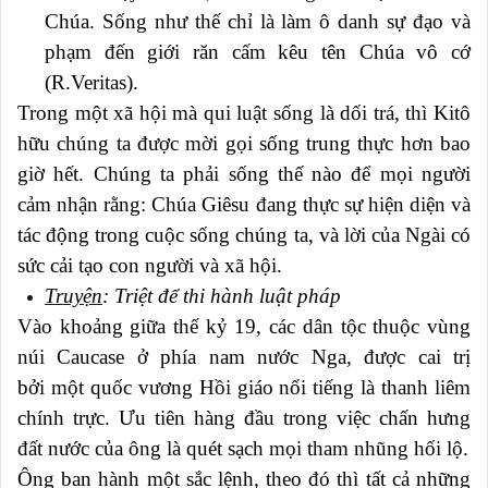
Chúa. Sống như thế chỉ là làm ô danh sự đạo và
phạm đến giới răn cấm kêu tên Chúa vô cớ
(R.Veritas).
Trong một xã hội mà qui luật sống là dối trá, thì Kitô
hữu chúng ta được mời gọi sống trung thực hơn bao
giờ hết. Chúng ta phải sống thế nào để mọi người
cảm nhận rằng: Chúa Giêsu đang thực sự hiện diện và
tác động trong cuộc sống chúng ta, và lời của Ngài có
sức cải tạo con người và xã hội.
Truyện
: Triệt để thi hành luật pháp
Vào khoảng giữa thế kỷ 19, các dân tộc thuộc vùng
núi Caucase ở phía nam nước Nga, được cai trị
bởi một quốc vương Hồi giáo nổi tiếng là thanh liêm
chính trực. Ưu tiên hàng đầu trong việc chấn hưng
đất nước của ông là quét sạch mọi tham nhũng hối lộ.
Ông ban hành một sắc lệnh, theo đó thì tất cả những