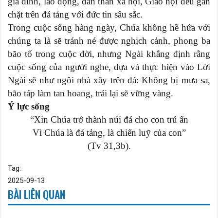
gia đình, lao động, dấn thân xã hội, Giáo hội đều gắn
chặt trên đá tảng với đức tin sâu sắc.
Trong cuộc sống hàng ngày, Chúa không hề hứa với
chúng ta là sẽ tránh né được nghịch cảnh, phong ba
bão tố trong cuộc đời, nhưng Ngài khẳng định rằng
cuộc sống của người nghe, dựa và thực hiện vào Lời
Ngài sẽ như ngôi nhà xây trên đá: Không bị mưa sa,
bão táp làm tan hoang, trái lại sẽ vững vàng.
Ý lực sống
“Xin Chúa trở thành núi đá cho con trú ẩn
Vì Chúa là đá tảng, là chiến luỹ của con”
(Tv 31,3b).
Tag:
2025-09-13
BÀI LIÊN QUAN