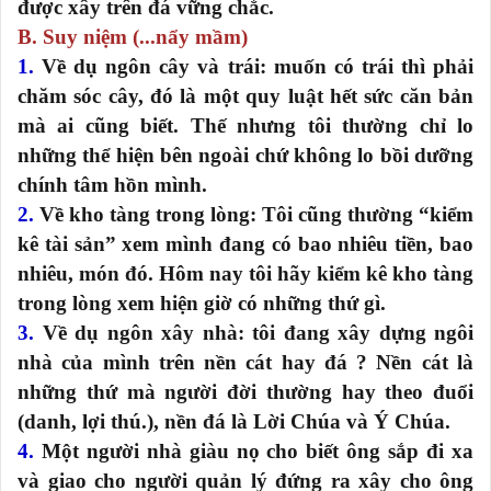
được xây trên đá vững chắc.
B. Suy niệm (...nẩy mầm)
1.
Về dụ ngôn cây và trái: muốn có trái thì phải
chăm sóc cây, đó là một quy luật hết sức căn bản
mà ai cũng biết. Thế nhưng tôi thường chỉ lo
những thể hiện bên ngoài chứ không lo bồi dưỡng
chính tâm hồn mình.
2.
Về kho tàng trong lòng: Tôi cũng thường “kiểm
kê tài sản” xem mình đang có bao nhiêu tiền, bao
nhiêu, món đó. Hôm nay tôi hãy kiểm kê kho tàng
trong lòng xem hiện giờ có những thứ gì.
3.
Về dụ ngôn xây nhà: tôi đang xây dựng ngôi
nhà của mình trên nền cát hay đá ? Nền cát là
những thứ mà người đời thường hay theo đuổi
(danh, lợi thú.), nền đá là Lời Chúa và Ý Chúa.
4.
Một người nhà giàu nọ cho biết ông sắp đi xa
và giao cho người quản lý đứng ra xây cho ông