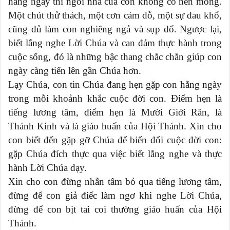
hằng ngày thì ngôi nhà của con không có nền móng.
Một chút thử thách, một cơn cám dỗ, một sự đau khổ,
cũng đủ làm con nghiêng ngả và sụp đổ. Ngược lại,
biết lắng nghe Lời Chúa và can đảm thực hành trong
cuộc sống, đó là những bậc thang chắc chắn giúp con
ngày càng tiến lên gần Chúa hơn.
Lạy Chúa, con tin Chúa đang hẹn gặp con hằng ngày
trong mỗi khoảnh khắc cuộc đời con. Điểm hẹn là
tiếng lương tâm, điểm hẹn là Mười Giới Răn, là
Thánh Kinh và là giáo huấn của Hội Thánh. Xin cho
con biết đến gặp gỡ Chúa để biến đổi cuộc đời con:
gặp Chúa đích thực qua việc biết lắng nghe và thực
hành Lời Chúa dạy.
Xin cho con đừng nhẫn tâm bỏ qua tiếng lương tâm,
đừng để con giả điếc làm ngơ khi nghe Lời Chúa,
đừng để con bịt tai coi thường giáo huấn của Hội
Thánh.