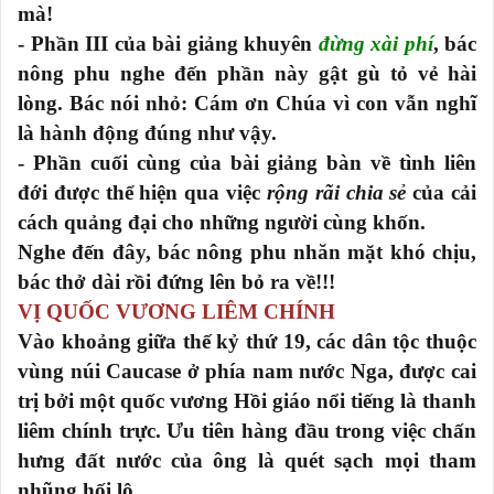
mà!
- Phần III của bài giảng khuyên
đừng xài phí
, bác
nông phu nghe đến phần này gật gù tỏ vẻ hài
lòng. Bác nói nhỏ: Cám ơn Chúa vì con vẫn nghĩ
là hành động đúng như vậy.
- Phần cuối cùng của bài giảng bàn về tình liên
đới được thể hiện qua việc
rộng rãi chia sẻ
của cải
cách quảng đại cho những người cùng khốn.
Nghe đến đây, bác nông phu nhăn mặt khó chịu,
bác thở dài rồi đứng lên bỏ ra về!!!
VỊ QUỐC VƯƠNG LIÊM CHÍNH
Vào khoảng giữa thế kỷ thứ 19, các dân tộc thuộc
vùng núi Caucase ở phía nam nước Nga, được cai
trị bởi một quốc vương Hồi giáo nổi tiếng là thanh
liêm chính trực. Ưu tiên hàng đầu trong việc chấn
hưng đất nước của ông là quét sạch mọi tham
nhũng hối lộ.