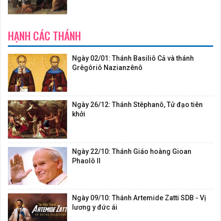
HẠNH CÁC THÁNH
Ngày 02/01: Thánh Basiliô Cả và thánh
Grêgôriô Nazianzênô
Ngày 26/12: Thánh Stêphanô, Tử đạo tiên
khởi
Ngày 22/10: Thánh Giáo hoàng Gioan
Phaolô II
Ngày 09/10: Thánh Artemide Zatti SDB - Vị
lương y đức ái