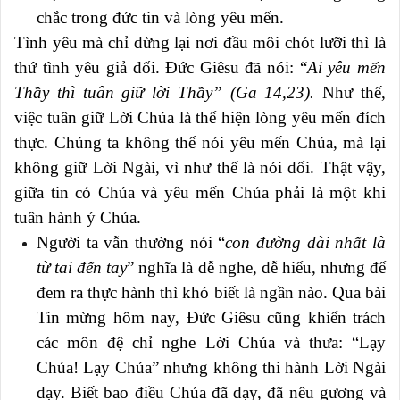
chắc trong đức tin và lòng yêu mến.
Tình yêu mà chỉ dừng lại nơi đầu môi chót lưỡi thì là
thứ tình yêu giả dối. Đức Giêsu đã nói: “
Ai yêu mến
Thầy thì tuân giữ lời Thầy” (Ga 14,23).
Như thế,
việc tuân giữ Lời Chúa là thể hiện lòng yêu mến đích
thực. Chúng ta không thể nói yêu mến Chúa, mà lại
không giữ Lời Ngài, vì như thế là nói dối. Thật vậy,
giữa tin có Chúa và yêu mến Chúa phải là một khi
tuân hành ý Chúa.
Người ta vẫn thường nói “
con đường dài nhất là
từ tai đến tay
” nghĩa là dễ nghe, dễ hiểu, nhưng để
đem ra thực hành thì khó biết là ngần nào. Qua bài
Tin mừng hôm nay, Đức Giêsu cũng khiển trách
các môn đệ chỉ nghe Lời Chúa và thưa: “Lạy
Chúa! Lạy Chúa” nhưng không thi hành Lời Ngài
dạy. Biết bao điều Chúa đã dạy, đã nêu gương và