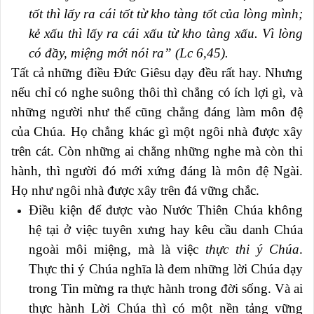
tốt thì lấy ra cái tốt từ kho tàng tốt của lòng mình;
kẻ xấu thì lấy ra cái xấu từ kho tàng xấu. Vì lòng
có đầy, miệng mới nói ra” (Lc 6,45).
Tất cả những điều Đức Giêsu dạy đều rất hay. Nhưng
nếu chỉ có nghe suông thôi thì chẳng có ích lợi gì, và
những người như thế cũng chẳng đáng làm môn đệ
của Chúa. Họ chẳng khác gì một ngôi nhà được xây
trên cát. Còn những ai chẳng những nghe mà còn thi
hành, thì người đó mới xứng đáng là môn đệ Ngài.
Họ như ngôi nhà được xây trên đá vững chắc.
Điều kiện để được vào Nước Thiên Chúa không
hệ tại ở việc tuyên xưng hay kêu cầu danh Chúa
ngoài môi miệng, mà là việc
thực thi ý Chúa
.
Thực thi ý Chúa nghĩa là đem những lời Chúa dạy
trong Tin mừng ra thực hành trong đời sống. Và ai
thực hành Lời Chúa thì có một nền tảng vững