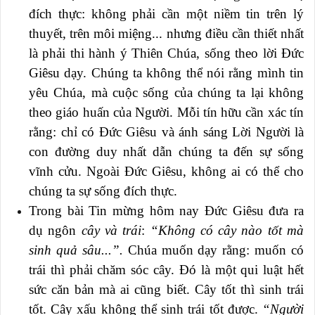
đích thực: không phải cần một niềm tin trên lý
thuyết, trên môi miệng... nhưng điều cần thiết nhất
là phải thi hành ý Thiên Chúa, sống theo lời Đức
Giêsu dạy. Chúng ta không thể nói rằng mình tin
yêu Chúa, mà cuộc sống của chúng ta lại không
theo giáo huấn của Người. Mỗi tín hữu cần xác tín
rằng: chỉ có Đức Giêsu và ánh sáng Lời Người là
con đường duy nhất dẫn chúng ta đến sự sống
vĩnh cửu. Ngoài Đức Giêsu, không ai có thể cho
chúng ta sự sống đích thực.
Trong bài Tin mừng hôm nay Đức Giêsu đưa ra
dụ ngôn
cây và trái
:
“Không có cây nào tốt
mà
sinh quả sâu...”.
Chúa muốn dạy rằng: muốn có
trái thì phải chăm sóc cây. Đó là một qui luật hết
sức căn bản mà ai cũng biết. Cây tốt thì sinh trái
tốt. Cây xấu không thể sinh trái tốt được.
“Người