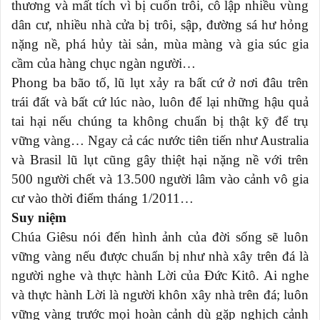
thương và mất tích vì bị cuốn trôi, cô lập nhiều vùng
dân cư, nhiều nhà cửa bị trôi, sập, đường sá hư hỏng
nặng nề, phá hủy tài sản, mùa màng và gia súc gia
cầm của hàng chục ngàn người…
Phong ba bão tố, lũ lụt xảy ra bất cứ ở nơi đâu trên
trái đất và bất cứ lúc nào, luôn để lại những hậu quả
tai hại nếu chúng ta không chuẩn bị thật kỹ để trụ
vững vàng… Ngay cả các nước tiên tiến như Australia
và Brasil lũ lụt cũng gây thiệt hại nặng nề với trên
500 người chết và 13.500 người lâm vào cảnh vô gia
cư vào thời điểm tháng 1/2011…
Suy niệm
Chúa Giêsu nói đến hình ảnh của đời sống sẽ luôn
vững vàng nếu được chuẩn bị như nhà xây trên đá là
người nghe và thực hành Lời của Đức Kitô. Ai nghe
và thực hành Lời là người khôn xây nhà trên đá; luôn
vững vàng trước mọi hoàn cảnh dù gặp nghịch cảnh