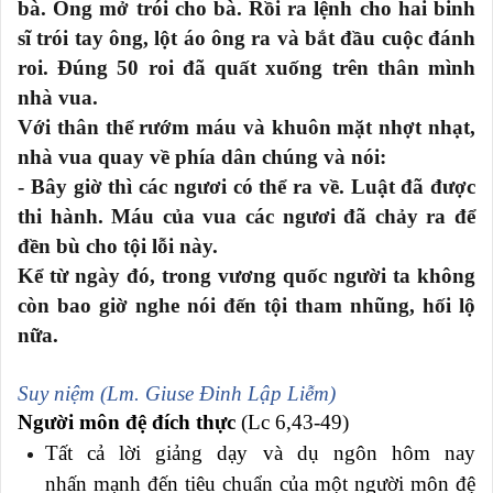
bà. Ông mở trói cho bà. Rồi ra lệnh cho hai binh
sĩ trói tay ông, lột áo ông ra và bắt đầu cuộc đánh
roi. Đúng 50 roi đã quất xuống trên thân mình
nhà vua.
Với thân thể rướm máu và khuôn mặt nhợt nhạt,
nhà vua quay về phía dân chúng và nói:
- Bây giờ thì các ngươi có thể ra về. Luật đã được
thi hành. Máu của vua các ngươi đã chảy ra để
đền bù cho tội lỗi này.
Kể từ ngày đó, trong vương quốc người ta không
còn bao giờ nghe nói đến tội tham nhũng, hối lộ
nữa.
Suy niệm (Lm. Giuse Đinh Lập Liễm)
Người môn đệ đích thực
(Lc 6,43-49)
Tất cả lời giảng dạy và dụ ngôn hôm nay
nhấn mạnh đến tiêu chuẩn của một người môn đệ