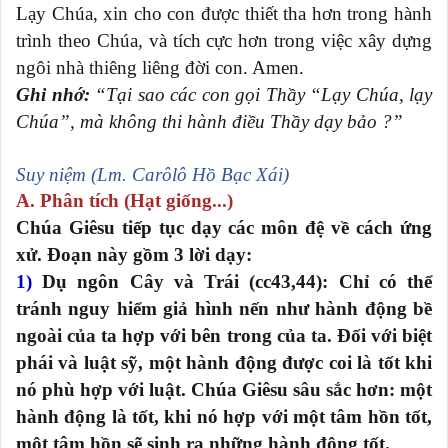
Lạy Chúa, xin cho con được thiết tha hơn trong hành
trình theo Chúa, và tích cực hơn trong việc xây dựng
ngôi nhà thiêng liêng đời con. Amen.
Ghi nhớ:
“Tại sao các con gọi Thầy “Lạy Chúa, lạy
Chúa”, mà không thi hành điều Thầy dạy bảo ?”
Suy niệm (Lm. Carôlô Hồ Bạc Xái)
A. Phân tích (Hạt giống...)
Chúa Giêsu tiếp tục dạy các môn đệ về cách ứng
xử. Đoạn này gồm 3 lời dạy:
1)
Dụ ngôn Cây và Trái (cc43,44): Chỉ có thể
tránh nguy hiểm giả hình nến như hành động bề
ngoài của ta hợp với bên trong của ta. Đối với biệt
phái và luật sỹ, một hành động được coi là tốt khi
nó phù hợp với luật. Chúa Giêsu sâu sắc hơn: một
hành động là tốt, khi nó hợp với một tâm hồn tốt,
một tâm hồn sẽ sinh ra những hành động tốt.