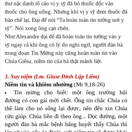
thư nặc danh tố cáo vị y sỹ đã bỏ thuốc độc vào
thuốc cho ông uống. Nhưng khi vị y sỹ đem thuốc đã
bào chế lại, Đại đế nói “Ta hoàn toàn tin tưởng nơi y
sỹ”. Nói xong ông cạn chén.
Như Alexandre đại đế đã hoàn toàn tin tưởng vào y
sỹ ngay cả khi ông có lý do nghi ngờ, người đàn bà
trong đọan Tin Mừng này cũng hoàn toàn tin vào
Chúa Giêsu, niềm tin của bà thật mãnh liệt.
3. Suy niệm (Lm. Giuse Đinh Lập Liễm)
Niềm tin và khiêm nhường
(Mt 9,18-26)
Tin mừng cho biết: một ông trưởng hội
đường có con gái mới chết. Ông tin chắc Chúa có
thể làm cho nó sống lại được, nên đến xin Chúa
cứu giúp. Chúa liền đi theo ông... Dọc đường, một
người đàn bà mắc bệnh băng huyết thấy Chúa thì
lén sờ vào gấu áo Ngài, với niềm tin sẽ được khỏi