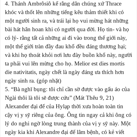
4. Thánh Ambrôsiô kể rằng dân chúng xứ Thrace
khóc và thốt lên những tiếng kêu thảm thiết khi có
một người sinh ra, và trái lại họ vui mừng hát những
bài hát hân hoan khi có người qua đời. Họ tin- và họ
có lý- rằng tất cả những ai đi vào trong thế giới này,
một thế giới tràn đầy đau khổ đều đáng thương hại;
và khi họ thoát khỏi nơi lưu đày buồn khổ này, người
ta phải vui lên mừng cho họ. Melior est dies mortis
die nativitatis, ngày chết là ngày đáng ưa thích hơn
ngày sinh ra. (góp nhặt)
5. “Bà nghĩ bụng: tôi chỉ cần sờ được vào gấu áo của
Ngài thôi là tôi sẽ được cứu” (Mát Thêu 9, 21)
Alexander đại đế của Hylạp thời xưa hoàn toàn tin
cậy vị y sỹ riêng của ông. Ông tin ngay cả khi ông có
lý do nghi ngờ lòng trung thành của vị y sỹ này. Một
ngày kia khi Alexandre đại đế lâm bệnh, có kẻ viết