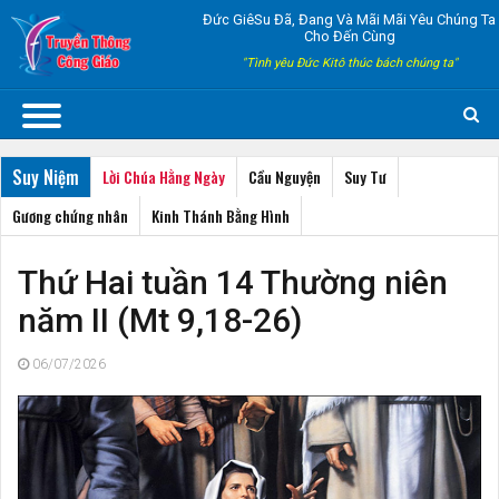
Đức GiêSu Đã, Đang Và Mãi Mãi Yêu Chúng Ta
Cho Đến Cùng
"Tình yêu Đức Kitô thúc bách chúng ta"
Suy Niệm
Lời Chúa Hằng Ngày
Cầu Nguyện
Suy Tư
Gương chứng nhân
Kinh Thánh Bằng Hình
Thứ Hai tuần 14 Thường niên
năm II (Mt 9,18-26)
06/07/2026