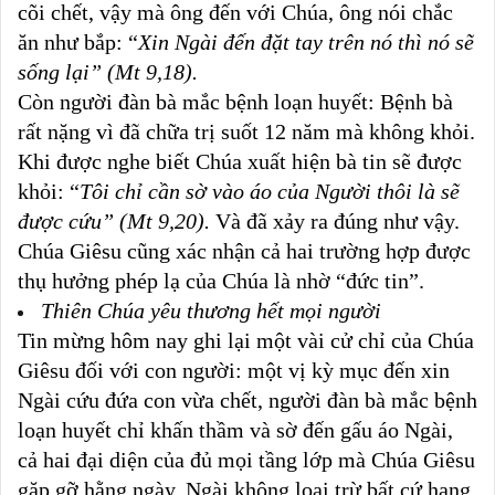
cõi chết, vậy mà ông đến với Chúa, ông nói chắc
ăn như bắp: “
Xin Ngài đến đặt tay trên nó thì nó sẽ
sống lại” (Mt 9,18).
Còn người đàn bà mắc bệnh loạn huyết: Bệnh bà
rất nặng vì đã chữa trị suốt 12 năm mà không khỏi.
Khi được nghe biết Chúa xuất hiện bà tin sẽ được
khỏi: “
Tôi chỉ cần sờ vào áo của Người thôi là sẽ
được cứu” (Mt 9,20).
Và đã xảy ra đúng như vậy.
Chúa Giêsu cũng xác nhận cả hai trường hợp được
thụ hưởng phép lạ của Chúa là nhờ “đức tin”.
Thiên Chúa yêu thương hết mọi người
Tin mừng hôm nay ghi lại một vài cử chỉ của Chúa
Giêsu đối với con người: một vị kỳ mục đến xin
Ngài cứu đứa con vừa chết, người đàn bà mắc bệnh
loạn huyết chỉ khấn thầm và sờ đến gấu áo Ngài,
cả hai đại diện của đủ mọi tầng lớp mà Chúa Giêsu
gặp gỡ hằng ngày. Ngài không loại trừ bất cứ hạng