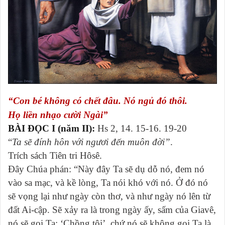
“Con bé không có chết đâu. Nó ngủ đó thôi.
Họ liền nhạo cười Ngài”
BÀI ĐỌC I (năm II):
Hs 2, 14. 15-16. 19-20
“
Ta sẽ đính hôn với ngươi đến muôn đời”
.
Trích sách Tiên tri Hôsê.
Ðây Chúa phán: “Này đây Ta sẽ dụ dỗ nó, đem nó
vào sa mạc, và kề lòng, Ta nói khó với nó. Ở đó nó
sẽ vọng lại như ngày còn thơ, và như ngày nó lên từ
đất Ai-cập. Sẽ xảy ra là trong ngày ấy, sấm của Giavê,
nó sẽ gọi Ta: ‘Chồng tôi’, chứ nó sẽ không gọi Ta là