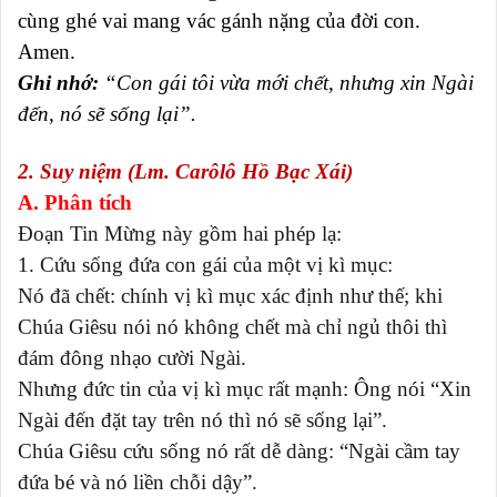
cùng ghé vai mang vác gánh nặng của đời con.
Amen.
Ghi nhớ:
“Con gái tôi vừa mới chết, nhưng xin Ngài
đến, nó sẽ sống lại”.
2. Suy niệm (Lm. Carôlô Hồ Bạc Xái)
A. Phân tích
Đoạn Tin Mừng này gồm hai phép lạ:
1. Cứu sống đứa con gái của một vị kì mục:
Nó đã chết: chính vị kì mục xác định như thế; khi
Chúa Giêsu nói nó không chết mà chỉ ngủ thôi thì
đám đông nhạo cười Ngài.
Nhưng đức tin của vị kì mục rất mạnh: Ông nói “Xin
Ngài đến đặt tay trên nó thì nó sẽ sống lại”.
Chúa Giêsu cứu sống nó rất dễ dàng: “Ngài cầm tay
đứa bé và nó liền chỗi dậy”.