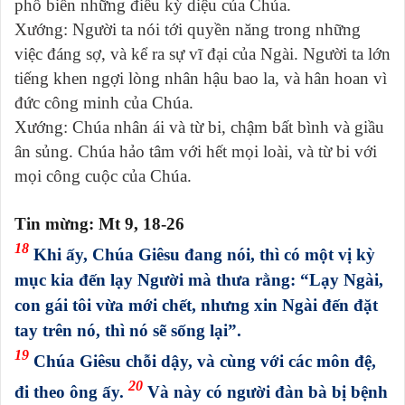
phổ biến những điều kỳ diệu của Chúa.
Xướng: Người ta nói tới quyền năng trong những
việc đáng sợ, và kể ra sự vĩ đại của Ngài. Người ta lớn
tiếng khen ngợi lòng nhân hậu bao la, và hân hoan vì
đức công minh của Chúa.
Xướng: Chúa nhân ái và từ bi, chậm bất bình và giầu
ân sủng. Chúa hảo tâm với hết mọi loài, và từ bi với
mọi công cuộc của Chúa.
Tin mừng: Mt 9, 18-26
18
Khi ấy, Chúa Giêsu đang nói, thì có một vị kỳ
mục kia đến lạy Người mà thưa rằng: “Lạy Ngài,
con gái tôi vừa mới chết, nhưng xin Ngài đến đặt
tay trên nó, thì nó sẽ sống lại”.
19
Chúa Giêsu chỗi dậy, và cùng với các môn đệ,
20
đi theo ông ấy.
Và này có người đàn bà bị bệnh