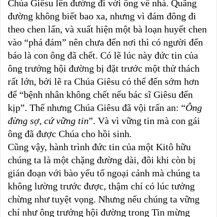
Chúa Giêsu lên đường đi với ông về nhà. Quãng
đường không biết bao xa, nhưng vì đám đông đi
theo chen lấn, và xuất hiện một bà loạn huyết chen
vào “phá đám” nên chưa đến nơi thì có người đến
báo là con ông đã chết. Có lẽ lúc này đức tin của
ông trưởng hội đường bị đặt trước một thử thách
rất lớn, bởi lẽ ra Chúa Giêsu có thể đến sớm hơn
để “bệnh nhân không chết nếu bác sĩ Giêsu đến
kịp”. Thế nhưng Chúa Giêsu đã vội trấn an: “
Ông
đừng sợ, cứ vững tin
”. Và vì vững tin mà con gái
ông đã được Chúa cho hồi sinh.
Cũng vậy, hành trình đức tin của một Kitô hữu
chúng ta là một chặng đường dài, đôi khi còn bị
gián đoạn với bào yếu tố ngoại cảnh mà chúng ta
không lường trước được, thậm chí có lúc tưởng
chừng như tuyệt vọng. Nhưng nếu chúng ta vững
chí như ông trưởng hội đường trong Tin mừng