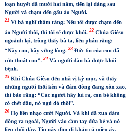
loạn huyết đã mười hai năm, tiến lại đàng sau
Người và chạm đến gấu áo Người.
21
Vì bà nghĩ thầm rằng: Nếu tôi được chạm đến
22
áo Người thôi, thì tôi sẽ được khỏi.
Chúa Giêsu
ngoảnh lại, trông thấy bà ta, liền phán rằng:
23
“Này con, hãy vững lòng.
Ðức tin của con đã
24
cứu thoát con”.
Và người đàn bà được khỏi
bệnh.
25
Khi Chúa Giêsu đến nhà vị kỳ mục, và thấy
những người thổi kèn và đám đông đang xôn xao,
thì bảo rằng: “Các ngươi hãy lui ra, con bé không
có chết đâu, nó ngủ đó thôi”.
26
Họ liền nhạo cười Người. Và khi đã xua đám
đông ra ngoài, Người vào cầm tay đứa bé và nó
liền chỗi dậy. Tin này đồn đi khắp cả miền ấy.