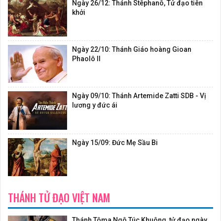
Ngày 26/12: Thánh Stêphanô, Tử đạo tiên
khởi
Ngày 22/10: Thánh Giáo hoàng Gioan
Phaolô II
Ngày 09/10: Thánh Artemide Zatti SDB - Vị
lương y đức ái
Ngày 15/09: Đức Mẹ Sầu Bi
THÁNH TỬ ĐẠO VIỆT NAM
Thánh Tôma Ngô Túc Khuông, tử đạo ngày