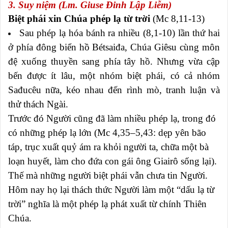
3. Suy niệm (Lm. Giuse Đinh Lập Liễm)
Biệt phái xin Chúa phép lạ từ trời
(Mc 8,11-13)
Sau phép lạ hóa bánh ra nhiều (8,1-10) lần thứ hai
ở phía đông biển hồ Bétsaiđa, Chúa Giêsu cùng môn
đệ xuống thuyền sang phía tây hồ. Nhưng vừa cập
bến được ít lâu, một nhóm biệt phái, có cả nhóm
Sađucêu nữa, kéo nhau đến rình mò, tranh luận và
thử thách Ngài.
Trước đó Người cũng đã làm nhiều phép lạ, trong đó
có những phép lạ lớn (Mc 4,35–5,43: dẹp yên bão
táp, trục xuất quỷ ám ra khỏi người ta, chữa một bà
loạn huyết, làm cho đứa con gái ông Giairô sống lại).
Thế mà những người biệt phái vẫn chưa tin Người.
Hôm nay họ lại thách thức Người làm một “dấu lạ từ
trời” nghĩa là một phép lạ phát xuất từ chính Thiên
Chúa.