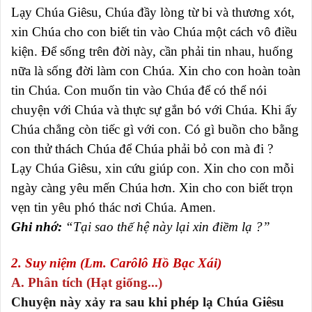
Lạy Chúa Giêsu, Chúa đầy lòng từ bi và thương xót,
xin Chúa cho con biết tin vào Chúa một cách vô điều
kiện. Để sống trên đời này, cần phải tin nhau, huống
nữa là sống đời làm con Chúa. Xin cho con hoàn toàn
tin Chúa. Con muốn tin vào Chúa để có thể nói
chuyện với Chúa và thực sự gắn bó với Chúa. Khi ấy
Chúa chẳng còn tiếc gì với con. Có gì buồn cho bằng
con thử thách Chúa để Chúa phải bỏ con mà đi ?
Lạy Chúa Giêsu, xin cứu giúp con. Xin cho con mỗi
ngày càng yêu mến Chúa hơn. Xin cho con biết trọn
vẹn tin yêu phó thác nơi Chúa. Amen.
Ghi nhớ:
“Tại sao thế hệ này lại xin điềm lạ ?”
2. Suy niệm (Lm. Carôlô Hồ Bạc Xái)
A. Phân tích (Hạt giống...)
Chuyện này xảy ra sau khi phép lạ Chúa Giêsu