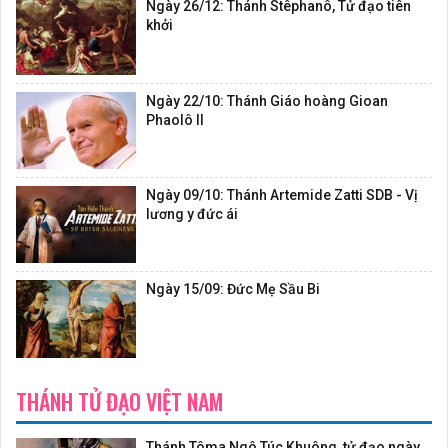
Ngày 26/12: Thánh Stêphanô, Tử đạo tiên
khởi
Ngày 22/10: Thánh Giáo hoàng Gioan
Phaolô II
Ngày 09/10: Thánh Artemide Zatti SDB - Vị
lương y đức ái
Ngày 15/09: Đức Mẹ Sầu Bi
THÁNH TỬ ĐẠO VIỆT NAM
Thánh Tôma Ngô Túc Khuông, tử đạo ngày