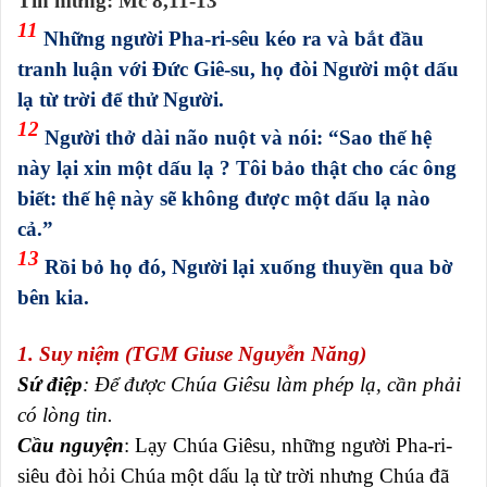
Tin mừng: Mc 8,11-13
11
Những người Pha-ri-sêu kéo ra và bắt đầu
tranh luận với Đức Giê-su, họ đòi Người một dấu
lạ từ trời để thử Người.
12
Người thở dài não nuột và nói: “Sao thế hệ
này lại xin một dấu lạ ? Tôi bảo thật cho các ông
biết: thế hệ này sẽ không được một dấu lạ nào
cả.”
13
Rồi bỏ họ đó, Người lại xuống thuyền qua bờ
bên kia.
1. Suy niệm (TGM Giuse Nguyễn Năng)
Sứ điệp
: Để được Chúa Giêsu làm phép lạ, cần phải
có lòng tin.
Cầu nguyện
: Lạy Chúa Giêsu, những người Pha-ri-
siêu đòi hỏi Chúa một dấu lạ từ trời nhưng Chúa đã