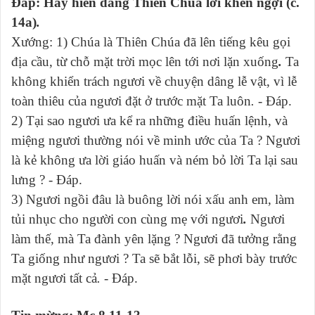
Đáp: Hãy hiến dâng Thiên Chúa lời khen ngợi (c.
14a)
.
Xướng: 1) Chúa là Thiên Chúa đã lên tiếng kêu gọi
địa cầu, từ chỗ mặt trời mọc lên tới nơi lặn xuống
.
Ta
không khiển trách ngươi về chuyện dâng lễ vật, vì lễ
toàn thiêu của ngươi đặt ở trước mặt Ta luôn
.
- Đáp.
2) Tại sao ngươi ưa kể ra những điều huấn lệnh, và
miệng ngươi thường nói về minh ước của Ta ? Ngươi
là kẻ không ưa lời giáo huấn và ném bỏ lời Ta lại sau
lưng ? - Đáp.
3) Ngươi ngồi đâu là buông lời nói xấu anh em, làm
tủi nhục cho người con cùng mẹ với ngươi
.
Ngươi
làm thế, mà Ta đành yên lặng ? Ngươi đã tưởng rằng
Ta giống như ngươi ? Ta sẽ bắt lỗi, sẽ phơi bày trước
mặt ngươi tất cả
.
- Đáp.