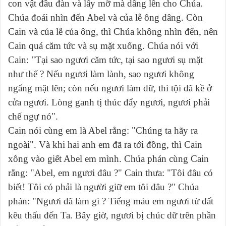
con vật đầu đàn và lấy mỡ mà dâng lên cho Chúa.
Chúa đoái nhìn đến Abel và của lễ ông dâng. Còn
Cain và của lễ của ông, thì Chúa không nhìn đến, nên
Cain quá căm tức và sụ mặt xuống. Chúa nói với
Cain: "Tại sao ngươi căm tức, tại sao ngươi sụ mặt
như thế ? Nếu ngươi làm lành, sao ngươi không
ngẩng mặt lên; còn nếu ngươi làm dữ, thì tội đã kề ở
cửa ngươi. Lòng ganh tị thúc đẩy ngươi, ngươi phải
chế ngự nó".
Cain nói cùng em là Abel rằng: "Chúng ta hãy ra
ngoài". Và khi hai anh em đã ra tới đồng, thì Cain
xông vào giết Abel em mình. Chúa phán cùng Cain
rằng: "Abel, em ngươi đâu ?" Cain thưa: "Tôi đâu có
biết! Tôi có phải là người giữ em tôi đâu ?" Chúa
phán: "Ngươi đã làm gì ? Tiếng máu em ngươi từ đất
kêu thấu đến Ta. Bây giờ, ngươi bị chúc dữ trên phần