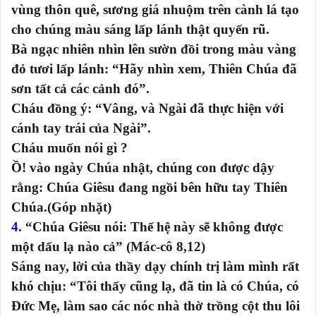
vùng thôn quê, sương giá nhuộm trên cành lá tạo
cho chúng màu sáng lấp lánh thật quyến rũ.
Bà ngạc nhiên nhìn lên sườn đồi trong màu vàng
đỏ tươi lấp lánh: “Hãy nhìn xem, Thiên Chúa đã
sơn tất cả các cảnh đó”.
Cháu đồng ý: “Vâng, và Ngài đã thực hiện với
cánh tay trái của Ngài”.
Cháu muốn nói gì ?
Ồ! vào ngày Chúa nhật, chúng con được dậy
rằng: Chúa Giêsu đang ngồi bên hữu tay Thiên
Chúa.(Góp nhặt)
4.
“Chúa Giêsu nói: Thế hệ này sẽ không được
một dấu lạ nào cả” (Mác-cô 8,12)
Sáng nay, lời của thầy dạy chính trị làm mình rất
khó chịu: “Tôi thấy cũng lạ, đã tin là có Chúa, có
Đức Mẹ, làm sao các nóc nhà thờ trồng cột thu lôi