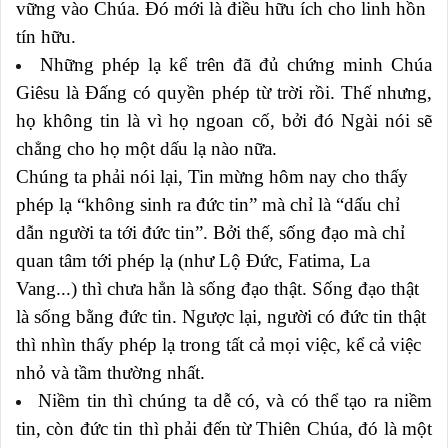
vững vào Chúa. Đó mới là điều hữu ích cho linh hồn
tín hữu.
Những phép lạ kể trên đã đủ chứng minh Chúa
Giêsu là Đấng có quyền phép từ trời rồi. Thế nhưng,
họ không tin là vì họ ngoan cố, bởi đó Ngài nói sẽ
chẳng cho họ một dấu lạ nào nữa.
Chúng ta phải nói lại, Tin mừng hôm nay cho thấy
phép lạ “không sinh ra đức tin” mà chỉ là “dấu chỉ
dẫn người ta tới đức tin”. Bởi thế, sống đạo mà chỉ
quan tâm tới phép lạ (như Lộ Đức, Fatima, La
Vang...) thì chưa hẳn là sống đạo thật. Sống đạo thật
là sống bằng đức tin. Ngược lại, người có đức tin thật
thì nhìn thấy phép lạ trong tất cả mọi việc, kể cả việc
nhỏ và tầm thường nhất.
Niềm tin thì chúng ta dễ có, và có thể tạo ra niềm
tin, còn đức tin thì phải đến từ Thiên Chúa, đó là một