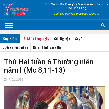
Đức GiêSu Đã, Đang Và Mãi Mãi Yêu Chúng Ta
Cho Đến Cùng
"Tình yêu Đức Kitô thúc bách chúng ta"
Suy Niệm
Lời Chúa Hằng Ngày
Cầu Nguyện
Suy Tư
Gương chứng nhân
Kinh Thánh Bằng Hình
Thứ Hai tuần 6 Thường niên
năm I (Mc 8,11-13)
17/02/2025