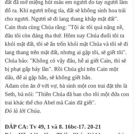
đất đã mở miệng hút máu em ngươi do tay ngươi làm
đổ ra. Khi ngươi trồng tỉa, đất sẽ không sinh hoa trái
cho ngươi. Ngươi sẽ đi lang thang khắp mặt đất".
Cain thưa cùng Chúa rằng: "Tội ác tôi quá nặng nề,
đâu tôi còn đáng tha thứ. Hôm nay Chúa đuổi tôi ra
khỏi mặt đất, tôi sẽ ẩn trốn khỏi mặt Chúa và tôi sẽ đi
lang thang trên mặt đất, nhưng ai gặp tôi, sẽ giết tôi".
Chúa bảo: "Không có vậy đâu, hễ ai giết Cain, thì sẽ
bị phạt gấp bảy lần". Rồi Chúa ghi trên Cain một
dấu, để ai gặp hắn, sẽ không giết hắn.
Ađam còn ăn ở với vợ, bà sinh một con trai đặt tên là
Seth, bà nói: "Thiên Chúa đã ban cho tôi một đứa con
trai khác thế cho Abel mà Cain đã giết".
Đó là lời Chúa.
ĐÁP CA: Tv 49, 1 và 8. 16bc-17. 20-21