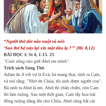
“Người thở dài não nuột và nói:
‘Sao thế hệ này lại xin một dấu lạ ?’” (Mc 8,12)
BÀI ĐỌC I: St 4, 1-15. 25
"Cain xông vào giết Abel em mình".
Trích sách Sáng Thế.
Ađam ăn ở với vợ là Evà; bà mang thai, sinh ra Cain,
và nói rằng: "Nhờ ơn Chúa, tôi sinh được người con".
Bà sinh ra Abel là em. Abel thì chăn chiên, còn Cain
thì làm ruộng. Sau một thời gian, Cain lấy hoa trái
đồng ruộng dâng lên cho Chúa. Abel cũng bắt các