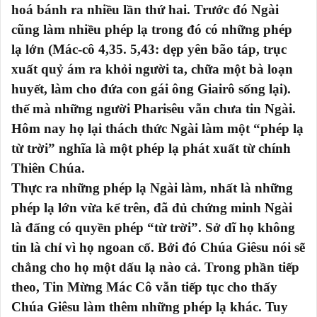
hoá bánh ra nhiều lần thứ hai. Trước đó Ngài
cũng làm nhiều phép lạ trong đó có những phép
lạ lớn (Mác-cô 4,35. 5,43: dẹp yên bão táp, trục
xuất quỷ ám ra khỏi người ta, chữa một bà loạn
huyết, làm cho đứa con gái ông Giairô sống lại).
thế mà những người Pharisêu vẫn chưa tin Ngài.
Hôm nay họ lại thách thức Ngài làm một “phép lạ
từ trời” nghĩa là một phép lạ phát xuất từ chính
Thiên Chúa.
Thực ra những phép lạ Ngài làm, nhất là những
phép lạ lớn vừa kể trên, đã đủ chứng minh Ngài
là đấng có quyền phép “từ trời”. Sở dĩ họ không
tin là chỉ vì họ ngoan cố. Bởi đó Chúa Giêsu nói sẽ
chẳng cho họ một dấu lạ nào cả. Trong phần tiếp
theo, Tin Mừng Mác Cô vẫn tiếp tục cho thấy
Chúa Giêsu làm thêm những phép lạ khác. Tuy