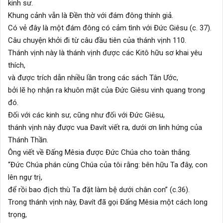
kinh sư.
Khung cảnh vẫn là Đền thờ với đám đông thính giả.
Có vẻ đây là một đám đông có cảm tình với Đức Giêsu (c. 37).
Câu chuyện khởi đi từ câu đầu tiên của thánh vịnh 110.
Thánh vịnh này là thánh vịnh được các Kitô hữu sơ khai yêu
thích,
và được trích dẫn nhiều lần trong các sách Tân Ước,
bởi lẽ họ nhận ra khuôn mặt của Đức Giêsu vinh quang trong
đó.
Đối với các kinh sư, cũng như đối với Đức Giêsu,
thánh vịnh này được vua Đavít viết ra, dưới ơn linh hứng của
Thánh Thần.
Ông viết về Đấng Mêsia được Đức Chúa cho toàn thắng.
“Đức Chúa phán cùng Chúa của tôi rằng: bên hữu Ta đây, con
lên ngự trị,
để rồi bao địch thù Ta đặt làm bệ dưới chân con” (c.36).
Trong thánh vịnh này, Đavít đã gọi Đấng Mêsia một cách long
trọng,