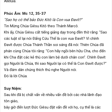
Alleluia.
Phúc Âm: Mc 12, 35-37
"Sao họ có thể bảo Ðức Kitô là Con vua Ðavít?"
Tin Mừng Chúa Giêsu Kitô theo Thánh Marcô.
Khi ấy, Chúa Giêsu cất tiếng giảng dạy trong đền thờ rằng: "Sao
các luật sĩ lại nói Ðấng Cứu Thế là con vua Ðavít? Vì chính
Ðavít được Chúa Thánh Thần soi sáng đã nói: Thiên Chúa đã
phán cùng Chúa tôi rằng: "Con hãy ngồi bên hữu Cha, cho đến
khi Cha đặt các kẻ thù con làm bệ dưới chân con". Chính Ðavít
gọi Người là Chúa, thì sao Người lại có thể là Con Ðavít được?"
Và đám dân chúng thích thú nghe Người nói.
Ðó là lời Chúa.
Suy Niệm:
Sau khi đã bị chất vấn về nhiều vấn đề bởi các nhà lãnh đạo
tôn giáo,
bây giờ đến lượt Đức Giêsu đặt vấn đề với họ, cụ thể là các