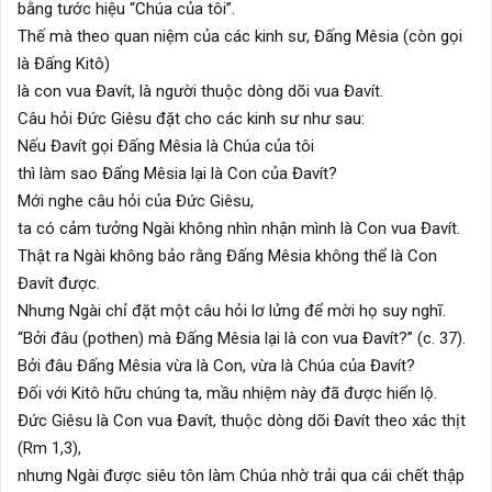
bằng tước hiệu “Chúa của tôi”.
Thế mà theo quan niệm của các kinh sư, Đấng Mêsia (còn gọi
là Đấng Kitô)
là con vua Đavít, là người thuộc dòng dõi vua Đavít.
Câu hỏi Đức Giêsu đặt cho các kinh sư như sau:
Nếu Đavít gọi Đấng Mêsia là Chúa của tôi
thì làm sao Đấng Mêsia lại là Con của Đavít?
Mới nghe câu hỏi của Đức Giêsu,
ta có cảm tưởng Ngài không nhìn nhận mình là Con vua Đavít.
Thật ra Ngài không bảo rằng Đấng Mêsia không thể là Con
Đavít được.
Nhưng Ngài chỉ đặt một câu hỏi lơ lửng để mời họ suy nghĩ.
“Bởi đâu (pothen) mà Đấng Mêsia lại là con vua Đavít?” (c. 37).
Bởi đâu Đấng Mêsia vừa là Con, vừa là Chúa của Đavít?
Đối với Kitô hữu chúng ta, mầu nhiệm này đã được hiển lộ.
Đức Giêsu là Con vua Đavít, thuộc dòng dõi Đavít theo xác thịt
(Rm 1,3),
nhưng Ngài được siêu tôn làm Chúa nhờ trải qua cái chết thập