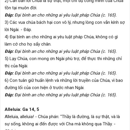
2) Căn bản lời Chúa là sự thật, mọi chỉ dụ công minh của Chúa
tồn tại muôn đời.
Ðáp:
Ðại bình an cho những ai yêu luật pháp Chúa (c. 165).
3) Các vua chúa bách hại con vô lý, nhưng lòng con vẫn kính sợ
lời Ngài. - Ðáp.
4) Ðại bình an cho những ai yêu luật pháp Chúa, không có gì
làm cớ cho họ sẩy chân.
Ðáp:
Ðại bình an cho những ai yêu luật pháp Chúa (c. 165).
5) Lạy Chúa, con mong ơn Ngài phù trợ, để thực thi những chỉ
thị của Ngài.
Ðáp:
Ðại bình an cho những ai yêu luật pháp Chúa (c. 165).
6) Con tuân giữ huấn lệnh và những lời truyền của Chúa, vì bao
đường lối của con hiện ở trước nhan Ngài.
Ðáp:
Ðại bình an cho những ai yêu luật pháp Chúa (c. 165).
Alleluia: Ga 14, 5
Alleluia, alleluia! - Chúa phán: "Thầy là đường, là sự thật, và là
sự sống, không ai đến được với Cha mà không qua Thầy. -