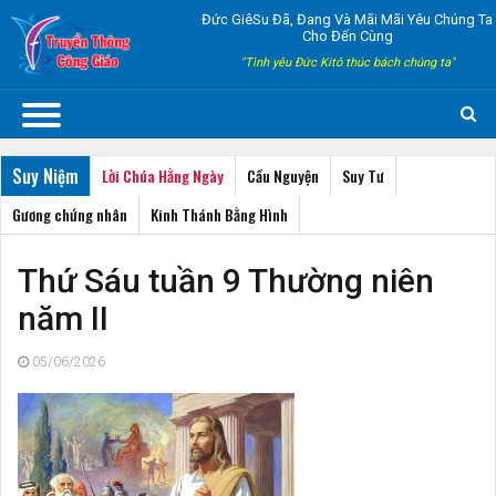
Đức GiêSu Đã, Đang Và Mãi Mãi Yêu Chúng Ta
Cho Đến Cùng
"Tình yêu Đức Kitô thúc bách chúng ta"
Suy Niệm
Lời Chúa Hằng Ngày
Cầu Nguyện
Suy Tư
Gương chứng nhân
Kinh Thánh Bằng Hình
Thứ Sáu tuần 9 Thường niên
năm II
05/06/2026