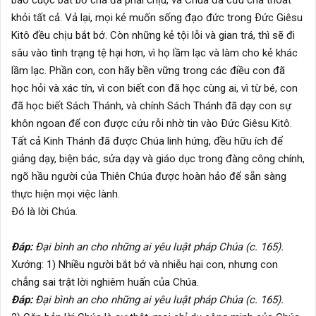
bao cuộc bắt bớ cha đã phải chịu, và Chúa đã cứu cha thoát
khỏi tất cả. Vả lại, mọi kẻ muốn sống đạo đức trong Ðức Giêsu
Kitô đều chịu bắt bớ. Còn những kẻ tội lỗi và gian trá, thì sẽ đi
sâu vào tình trạng tệ hại hơn, vì họ lầm lạc và làm cho kẻ khác
lầm lạc. Phần con, con hãy bền vững trong các điều con đã
học hỏi và xác tín, vì con biết con đã học cùng ai, vì từ bé, con
đã học biết Sách Thánh, và chính Sách Thánh đã dạy con sự
khôn ngoan để con được cứu rỗi nhờ tin vào Ðức Giêsu Kitô.
Tất cả Kinh Thánh đã được Chúa linh hứng, đều hữu ích để
giảng dạy, biện bác, sửa dạy và giáo dục trong đàng công chính,
ngõ hầu người của Thiên Chúa được hoàn hảo để sẵn sàng
thực hiện mọi việc lành.
Ðó là lời Chúa.
Ðáp:
Ðại bình an cho những ai yêu luật pháp Chúa (c. 165).
Xướng: 1) Nhiều người bắt bớ và nhiễu hại con, nhưng con
chẳng sai trật lời nghiêm huấn của Chúa.
Ðáp:
Ðại bình an cho những ai yêu luật pháp Chúa (c. 165).