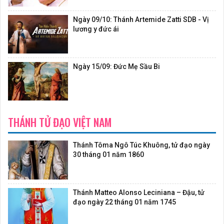
Ngày 09/10: Thánh Artemide Zatti SDB - Vị
lương y đức ái
Ngày 15/09: Đức Mẹ Sầu Bi
THÁNH TỬ ĐẠO VIỆT NAM
Thánh Tôma Ngô Túc Khuông, tử đạo ngày
30 tháng 01 năm 1860
Thánh Matteo Alonso Leciniana – Đậu, tử
đạo ngày 22 tháng 01 năm 1745