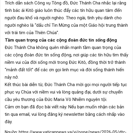
Trích dẫn sách Công vụ Tông đồ, Đức Thánh Cha nhắc lại rằng
tình bác ái Kitô giáo luôn thúc đẩy các tín hữu quan tâm đến
người đau khổ và người nghèo. Theo ngài, tình yêu dành cho
người nghèo là “dấu chỉ Tin Mừng của một Giáo hội trung thành
với trái tim của Thiên Chúa”.
Tầm quan trọng của các cộng đoàn đức tin sống động
Đức Thánh Cha không quên nhấn mạnh tầm quan trọng của
các cộng đoàn đức tin sống động, nơi giúp các tín hữu tìm thấy
niềm vui của đời sống mới trong Đức Kitô, đồng thời trở thành
“mảnh đất tốt” để các ơn gọi linh mục và đời sống thánh hiến
nảy nở.
Kết thúc bài diễn từ, Đức Thánh Cha mời gọi mọi người tiếp tục
phục vụ Chúa với niềm vui và lòng quảng đại, dưới sự chuyển
cầu yêu thương của Đức Maria Vô Nhiễm nguyên tội.
Cảm ơn bạn đã đọc bài viết này. Nếu bạn muốn nhận các bản
tin qua email, vui lòng đăng ký newsletter
bằng cách nhấp vào
đây.
Nguồn:
https://www.vaticannews.va/vi/pope/news/2026-05/dtc-