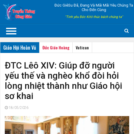
Đức GiêSu Đã, Đang Và Mãi Mãi Yêu Chúng Ta
Cho Đến Cùng
"Tình yêu Đức Kitô thúc bách chúng ta"
Giáo Hội Hoàn Vũ
Đức Giáo Hoàng
Vatican
ĐTC Lêô XIV: Giúp đỡ người
yếu thế và nghèo khổ đòi hỏi
lòng nhiệt thành như Giáo hội
sơ khai
18/05/2026