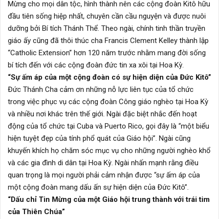
Mừng cho mọi dân tộc, hình thành nên các cộng đoàn Kitô hữu
đầu tiên sống hiệp nhất, chuyên cần cầu nguyện và được nuôi
dưỡng bởi Bí tích Thánh Thể. Theo ngài, chính tinh thần truyền
giáo ấy cũng đã thôi thúc cha Francis Clement Kelley thành lập
“Catholic Extension” hơn 120 năm trước nhằm mang đời sống
bí tích đến với các cộng đoàn đức tin xa xôi tại Hoa Kỳ.
“Sự ấm áp của một cộng đoàn có sự hiện diện của Đức Kitô”
Đức Thánh Cha cảm ơn những nỗ lực liên tục của tổ chức
trong việc phục vụ các cộng đoàn Công giáo nghèo tại Hoa Kỳ
và nhiều nơi khác trên thế giới. Ngài đặc biệt nhắc đến hoạt
động của tổ chức tại Cuba và Puerto Rico, gọi đây là “một biểu
hiện tuyệt đẹp của tính phổ quát của Giáo hội”. Ngài cũng
khuyến khích họ chăm sóc mục vụ cho những người nghèo khổ
và các gia đình di dân tại Hoa Kỳ. Ngài nhấn mạnh rằng điều
quan trọng là mọi người phải cảm nhận được “sự ấm áp của
một cộng đoàn mang dấu ấn sự hiện diện của Đức Kitô”.
“Dấu chỉ Tin Mừng của một Giáo hội trung thành với trái tim
của Thiên Chúa”