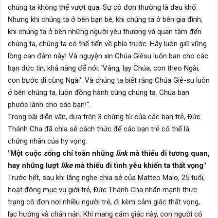
chúng ta không thể vượt qua. Sự cô đơn thường là đau khổ.
Nhưng khi chúng ta ở bên bạn bè, khi chúng ta ở bên gia đình,
khi chúng ta ở bên những người yêu thương và quan tâm đến
chúng ta, chúng ta có thể tiến về phía trước. Hãy luôn giữ vững
lòng can đảm này! Và nguyện xin Chúa Giêsu luôn ban cho các
bạn đức tin, khả năng để nói: 'Vâng, lạy Chúa, con theo Ngài,
con bước đi cùng Ngài'. Và chúng ta biết rằng Chúa Giê-su luôn
ở bên chúng ta, luôn đồng hành cùng chúng ta. Chúa ban
phước lành cho các bạn!".
Trong bài diễn văn, dựa trên 3 chứng từ của các bạn trẻ, Đức
Thánh Cha đã chia sẻ cách thức để các bạn trẻ có thể là
chứng nhân của hy vọng.
"Một cuộc sống chỉ toàn những
link
mà thiếu đi tương quan,
hay những lượt
like
mà thiếu đi tình yêu khiến ta thất vọng"
Trước hết, sau khi
lắng nghe chia sẻ của Matteo Maio, 25 tuổi,
hoạt động mục vụ giới trẻ, Đức Thánh Cha nhấn mạnh thực
trạng cô đơn nơi nhiều người trẻ, đi kèm cảm giác thất vọng,
lạc hướng và chán nản. Khi mang cảm giác này, con người có