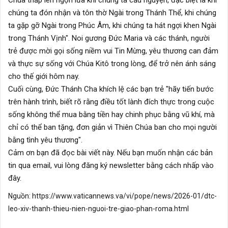
Chúa thắp lên ngọn lửa khi chúng ta cầu nguyện, đặc biệt là khi
chúng ta đón nhận và tôn thờ Ngài trong Thánh Thể, khi chúng
ta gặp gỡ Ngài trong Phúc Âm, khi chúng ta hát ngợi khen Ngài
trong Thánh Vịnh". ​​Noi gương Đức Maria và các thánh, người
trẻ được mời gọi sống niềm vui Tin Mừng, yêu thương can đảm
và thực sự sống với Chúa Kitô trong lòng, để trở nên ánh sáng
cho thế giới hôm nay.
Cuối cùng, Đức Thánh Cha khích lệ các bạn trẻ "hãy tiến bước
trên hành trình, biết rõ rằng điều tốt lành đích thực trong cuộc
sống không thể mua bằng tiền hay chinh phục bằng vũ khí, mà
chỉ có thể ban tặng, đơn giản vì Thiên Chúa ban cho mọi người
bằng tình yêu thương".
Cảm ơn bạn đã đọc bài viết này. Nếu bạn muốn nhận các bản
tin qua email, vui lòng đăng ký newsletter
bằng cách nhấp vào
đây.
Nguồn:
https://www.vaticannews.va/vi/pope/news/2026-01/dtc-
leo-xiv-thanh-thieu-nien-nguoi-tre-giao-phan-roma.html