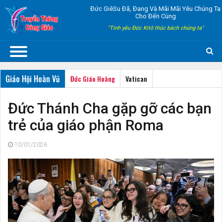
Đức GiêSu Đã, Đang Và Mãi Mãi Yêu Chúng Ta
Cho Đến Cùng
"Tình yêu Đức Kitô thúc bách chúng ta"
Giáo Hội Hoàn Vũ
Đức Giáo Hoàng
Vatican
Đức Thánh Cha gặp gỡ các bạn
trẻ của giáo phận Roma
10/01/2026