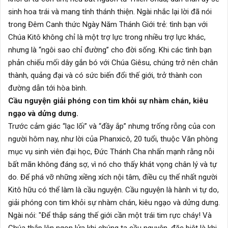
sinh hoa trái và mang tính thánh thiện. Ngài nhắc lại lời đã nói
trong Đêm Canh thức Ngày Năm Thánh Giới trẻ: tình bạn với
Chúa Kitô không chỉ là một trợ lực trong nhiều trợ lực khác,
nhưng là “ngôi sao chỉ đường” cho đời sống. Khi các tình bạn
phản chiếu mối dây gắn bó với Chúa Giêsu, chúng trở nên chân
thành, quảng đại và có sức biến đổi thế giới, trở thành con
đường dẫn tới hòa bình.
Cầu nguyện giải phóng con tim khỏi sự nhàm chán, kiêu
ngạo và dửng dưng.
Trước cảm giác “lạc lối” và “đầy ắp” nhưng trống rỗng của con
người hôm nay, như lời của Phanxicô, 20 tuổi, thuộc Văn phòng
mục vụ sinh viên đại học, Đức Thánh Cha nhấn mạnh rằng nỗi
bất mãn không đáng sợ, vì nó cho thấy khát vọng chân lý và tự
do. Để phá vỡ những xiềng xích nội tâm, điều cụ thể nhất người
Kitô hữu có thể làm là cầu nguyện. Cầu nguyện là hành vi tự do,
giải phóng con tim khỏi sự nhàm chán, kiêu ngạo và dửng dưng.
Ngài nói: "Để thắp sáng thế giới cần một trái tim rực cháy! Và