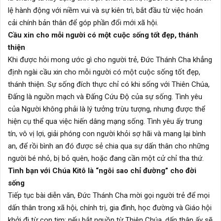
lệ hành động với niềm vui và sự kiên trì, bắt đầu từ việc hoán
cải chính bản thân để góp phần đổi mới xã hội.
Cầu xin cho mỗi người có một cuộc sống tốt đẹp, thánh
thiện
Khi được hỏi mong ước gì cho người trẻ, Đức Thánh Cha khẳng
định ngài cầu xin cho mỗi người có một cuộc sống tốt đẹp,
thánh thiện. Sự sống đích thực chỉ có khi sống với Thiên Chúa,
Đấng là nguồn mạch và Đấng Cứu Độ của sự sống. Tình yêu
của Người không phải là lý tưởng trừu tượng, nhưng được thể
hiện cụ thể qua việc hiến dâng mạng sống. Tình yêu ấy trung
tín, vô vị lợi, giải phóng con người khỏi sợ hãi và mang lại bình
an, để rồi bình an đó được sẻ chia qua sự dấn thân cho những
người bé nhỏ, bị bỏ quên, hoặc đang cần một cử chỉ tha thứ.
Tình bạn với Chúa Kitô là “ngôi sao chỉ đường” cho đời
sống
Tiếp tục bài diễn văn, Đức Thánh Cha mời gọi người trẻ để mọi
dấn thân trong xã hội, chính trị, gia đình, học đường và Giáo hội
khởi đi từ con tim; nếu bắt nguồn từ Thiên Chúa, dấn thân ấy sẽ