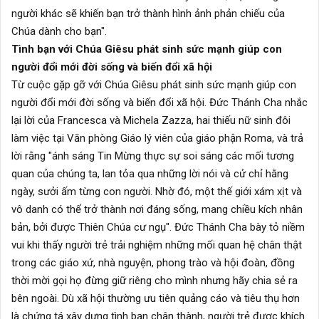
người khác sẽ khiến bạn trở thành hình ảnh phản chiếu của
Chúa dành cho bạn".
Tình bạn với Chúa Giêsu phát sinh sức mạnh giúp con
người đổi mới đời sống và biến đổi xã hội
Từ cuộc gặp gỡ với Chúa Giêsu phát sinh sức mạnh giúp con
người đổi mới đời sống và biến đổi xã hội. Đức Thánh Cha nhắc
lại lời của Francesca và Michela Zazza, hai thiếu nữ sinh đôi
làm việc tại Văn phòng Giáo lý viên của giáo phận Roma, và trả
lời rằng "ánh sáng Tin Mừng thực sự soi sáng các mối tương
quan của chúng ta, lan tỏa qua những lời nói và cử chỉ hằng
ngày, sưởi ấm từng con người. Nhờ đó, một thế giới xám xịt và
vô danh có thể trở thành nơi đáng sống, mang chiều kích nhân
bản, bởi được Thiên Chúa cư ngụ". Đức Thánh Cha bày tỏ niềm
vui khi thấy người trẻ trải nghiệm những mối quan hệ chân thật
trong các giáo xứ, nhà nguyện, phong trào và hội đoàn, đồng
thời mời gọi họ đừng giữ riêng cho mình nhưng hãy chia sẻ ra
bên ngoài. Dù xã hội thường ưu tiên quảng cáo và tiêu thụ hơn
là chứng tá xây dựng tình bạn chân thành, người trẻ được khích