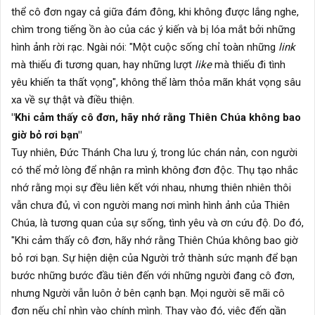
thể cô đơn ngay cả giữa đám đông, khi không được lắng nghe,
chìm trong tiếng ồn ào của các ý kiến và bị lóa mắt bởi những
hình ảnh rời rạc. Ngài nói: "Một cuộc sống chỉ toàn những
link
mà thiếu đi tương quan, hay những lượt
like
mà thiếu đi tình
yêu khiến ta thất vọng", không thể làm thỏa mãn khát vọng sâu
xa về sự thật và điều thiện.
"Khi cảm thấy cô đơn, hãy nhớ rằng Thiên Chúa không bao
giờ bỏ rơi bạn"
Tuy nhiên, Đức Thánh Cha lưu ý, trong lúc chán nản, con người
có thể mở lòng để nhận ra mình không đơn độc. Thụ tạo nhắc
nhớ rằng mọi sự đều liên kết với nhau, nhưng thiên nhiên thôi
vẫn chưa đủ, vì con người mang nơi mình hình ảnh của Thiên
Chúa, là tương quan của sự sống, tình yêu và ơn cứu độ. Do đó,
"Khi cảm thấy cô đơn, hãy nhớ rằng Thiên Chúa không bao giờ
bỏ rơi bạn. Sự hiện diện của Người trở thành sức mạnh để bạn
bước những bước đầu tiên đến với những người đang cô đơn,
nhưng Người vẫn luôn ở bên cạnh bạn. Mọi người sẽ mãi cô
đơn nếu chỉ nhìn vào chính mình. Thay vào đó, việc đến gần