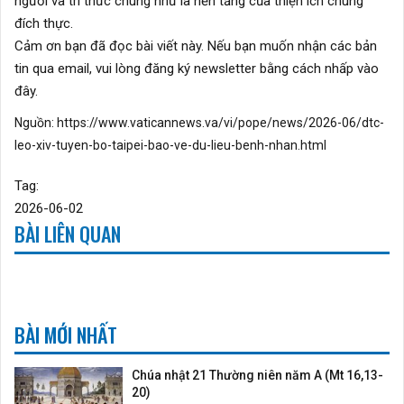
người và tri thức chung như là nền tảng của thiện ích chung
đích thực.
Cảm ơn bạn đã đọc bài viết này. Nếu bạn muốn nhận các bản
tin qua email, vui lòng đăng ký newsletter
bằng cách nhấp vào
đây.
Nguồn:
https://www.vaticannews.va/vi/pope/news/2026-06/dtc-
leo-xiv-tuyen-bo-taipei-bao-ve-du-lieu-benh-nhan.html
Tag:
2026-06-02
BÀI LIÊN QUAN
BÀI MỚI NHẤT
Chúa nhật 21 Thường niên năm A (Mt 16,13-
20)