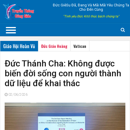
Đức GiêSu Đã, Đang Và Mãi Mãi Yêu Chúng Ta
Cho Đến Cùng
"Tình yêu Đức Kitô thúc bách chúng ta"
Giáo Hội Hoàn Vũ
Đức Giáo Hoàng
Vatican
Đức Thánh Cha: Không được
biến đời sống con người thành
dữ liệu để khai thác
02/06/2026