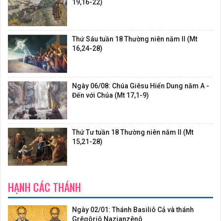
19,16-22)
Thứ Sáu tuần 18 Thường niên năm II (Mt
16,24-28)
Ngày 06/08: Chúa Giêsu Hiển Dung năm A -
Đến với Chúa (Mt 17,1-9)
Thứ Tư tuần 18 Thường niên năm II (Mt
15,21-28)
HẠNH CÁC THÁNH
Ngày 02/01: Thánh Basiliô Cả và thánh
Grêgôriô Nazianzênô