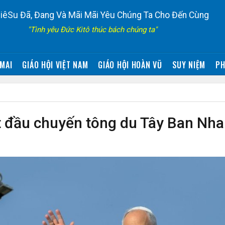
iêSu Đã, Đang Và Mãi Mãi Yêu Chúng Ta Cho Đến Cùng
"Tình yêu Đức Kitô thúc bách chúng ta"
MAI
GIÁO HỘI VIỆT NAM
GIÁO HỘI HOÀN VŨ
SUY NIỆM
PH
 đầu chuyến tông du Tây Ban Nha