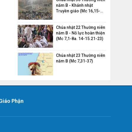
năm B - Khánh nhật
Truyền giáo (Mc 16,15-
20)
Chúa nhật 22 Thường niên
năm B - Nỗ lực hoàn thiện
(Mc 7,1-8a. 14-15.21-23)
Chúa nhật 23 Thường niên
năm B (Mc 7,31-37)
Giáo Phận