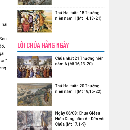
Thứ Hai tuần 18 Thường
niên năm II (Mt 14,13-21)
 hai
 Sau
LỜI CHÚA HẰNG NGÀY
đó,
gài
Chúa nhật 21 Thường niên
as”.
năm A (Mt 16,13-20)
ường
Thứ Hai tuần 20 Thường
niên năm II (Mt 19,16-22)
-
Ngày 06/08: Chúa Giêsu
Hiển Dung năm A - Đến với
Chúa (Mt 17,1-9)