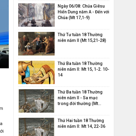
Ngày 06/08: Chúa Giêsu
Hiển Dung năm A - Đến với
Chúa (Mt 17,1-9)
Thứ Tư tuần 18 Thường
niên năm II (Mt 15,21-28)
Thứ Ba tuần 18 Thường
niên năm II: Mt 15, 1-2. 10-
14
Thứ Ba tuần 18 Thường
niên năm II - Sa mạc
trong đời thường (Mt
ăm
14,22-36)
Thứ Hai tuần 18 Thường
ra
niên năm II: Mt 14, 22-36
ới