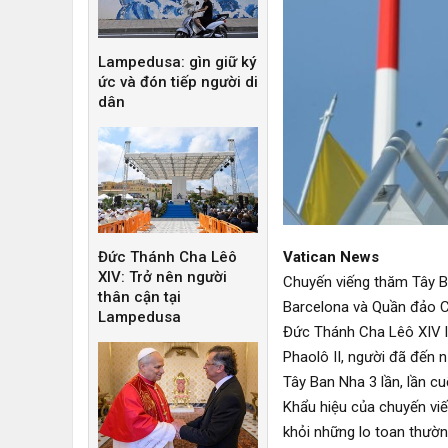
Lampedusa: gìn giữ ký
ức và đón tiếp người di
dân
Vatican News
Đức Thánh Cha Lêô
XIV: Trở nên người
Chuyến viếng thăm Tây Ba
thân cận tại
Barcelona và Quần đảo C
Lampedusa
Đức Thánh Cha Lêô XIV l
Phaolô II, người đã đến 
Tây Ban Nha 3 lần, lần c
Khẩu hiệu của chuyến viế
khỏi những lo toan thườn