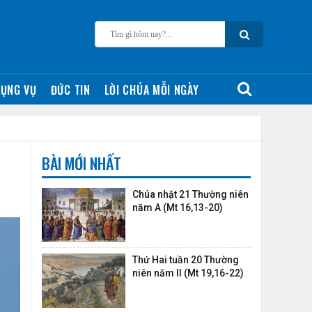
ỤNG VỤ
ĐỨC TIN
LỜI CHÚA MỖI NGÀY
BÀI MỚI NHẤT
Chúa nhật 21 Thường niên
năm A (Mt 16,13-20)
Thứ Hai tuần 20 Thường
niên năm II (Mt 19,16-22)