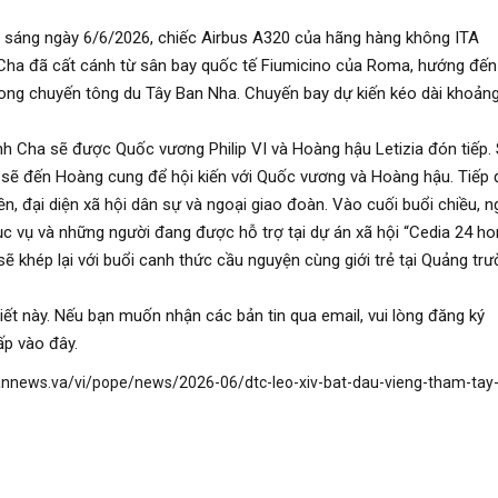
t sáng ngày 6/6/2026, chiếc Airbus A320 của hãng hàng không ITA
ha đã cất cánh từ sân bay quốc tế Fiumicino của Roma, hướng đến
rong chuyến tông du Tây Ban Nha. Chuyến bay dự kiến kéo dài khoảng
h Cha sẽ được Quốc vương Philip VI và Hoàng hậu Letizia đón tiếp.
 sẽ đến Hoàng cung để hội kiến với Quốc vương và Hoàng hậu. Tiếp 
n, đại diện xã hội dân sự và ngoại giao đoàn. Vào cuối buổi chiều, n
 vụ và những người đang được hỗ trợ tại dự án xã hội “Cedia 24 hor
sẽ khép lại với buổi canh thức cầu nguyện cùng giới trẻ tại Quảng tr
ết này. Nếu bạn muốn nhận các bản tin qua email, vui lòng đăng ký
p vào đây.
annews.va/vi/pope/news/2026-06/dtc-leo-xiv-bat-dau-vieng-tham-tay