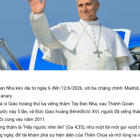
n Nha kéo dài từ ngày 6 đến 12/6/2026, với ba chặng chính: Madrid,
anary.
à vị Giáo hoàng thứ ba viếng thăm Tây Ban Nha, sau Thánh Gioan
nước này 5 lần, và Đức Giáo hoàng Bênêđíctô XVI, người đã viếng th
uối cùng vào năm 2011.
ng thăm là “Hãy ngước nhìn lên” (Ga 4,35), như một lời mời gọi vượt 
g ngày, để tái khám phá sự hiện diện của Thiên Chúa và mở lòng ra v