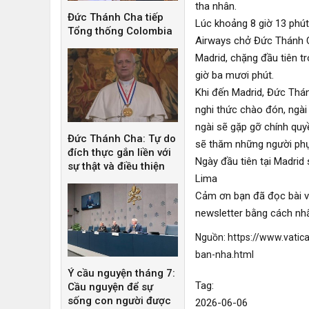
tha nhân.
Đức Thánh Cha tiếp
Lúc khoảng 8 giờ 13 phú
Tổng thống Colombia
Airways chở Đức Thánh C
Madrid, chặng đầu tiên t
giờ ba mươi phút.
Khi đến Madrid, Đức Thán
nghi thức chào đón, ngài
ngài sẽ gặp gỡ chính quyề
Đức Thánh Cha: Tự do
sẽ thăm những người phục
đích thực gắn liền với
Ngày đầu tiên tại Madrid 
sự thật và điều thiện
Lima
Cảm ơn bạn đã đọc bài vi
newsletter
bằng cách nhấ
Nguồn:
https://www.vatic
ban-nha.html
Ý cầu nguyện tháng 7:
Tag:
Cầu nguyện để sự
sống con người được
2026-06-06