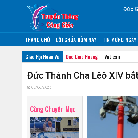
Đức G
TRANG CHỦ
LỜI CHÚA HÔM NAY
TIN MỪNG NGÀY 
Giáo Hội Hoàn Vũ
Đức Giáo Hoàng
Vatican
Đức Thánh Cha Lêô XIV bắt
06/06/2026
Cùng Chuyên Mục