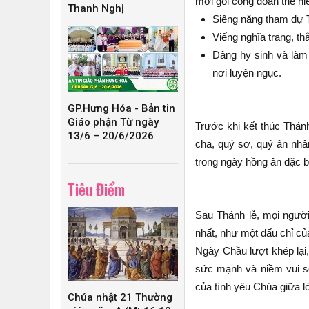
mời gọi cộng đoàn thể hiệ
Thanh Nghị
Siêng năng tham dự T
Viếng nghĩa trang, th
Dâng hy sinh và làm 
nơi luyện ngục.
GP.Hưng Hóa - Bản tin
Giáo phận Từ ngày
Trước khi kết thúc Thán
13/6 – 20/6/2026
cha, quý sơ, quý ân nhâ
trong ngày hồng ân đặc bi
Tiêu Điểm
Sau Thánh lễ, mọi người
nhất, như một dấu chỉ của
Ngày Chầu lượt khép lại
sức mạnh và niềm vui số
của tình yêu Chúa giữa l
Chúa nhật 21 Thường