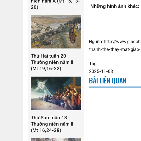
niên năm A (Mt 16,13-
Những hình ảnh khác:
20)
Nguồn:
http://www.giaoph
thanh-the-thay-mat-gia
Thứ Hai tuần 20
Thường niên năm II
Tag:
(Mt 19,16-22)
2025-11-03
BÀI LIÊN QUAN
Thứ Sáu tuần 18
Thường niên năm II
(Mt 16,24-28)