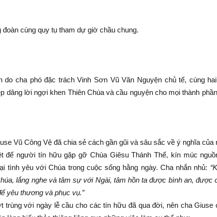
g đoàn cùng quy tụ tham dự giờ chầu chung.
ơn do cha phó đặc trách Vinh Sơn Vũ Văn Nguyện chủ tế, cùng ha
iệp dâng lời ngợi khen Thiên Chúa và cầu nguyện cho mọi thành phầ
Giuse Vũ Công Vệ đã chia sẻ cách gần gũi và sâu sắc về ý nghĩa của
biệt để người tín hữu gặp gỡ Chúa Giêsu Thánh Thể, kín múc ngu
 lại tình yêu với Chúa trong cuộc sống hằng ngày. Cha nhắn nhủ:
“K
húa, l
ắ
ng nghe và tâm s
ự
v
ớ
i Ngài, tâm h
ồ
n ta
đượ
c bình an,
đượ
c 
để
yêu th
ươ
ng v
à
ph
ụ
c v
ụ
.”
 trùng với ngày lễ cầu cho các tín hữu đã qua đời, nên cha Giuse