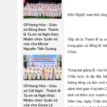
Đến 09g30, toàn thể cộn
GP.Hưng Hóa - Giáo
xứ Đồng Đam: Thánh
lễ Tạ ơn và Nghi thức
Nhậm chức Quản xứ
Tiếp đó là Thánh lễ tạ 
của cha Micae
trong giáo xứ đồng tế, h
Nguyễn Tiến Quang
Chúa.
Trong bài giảng lễ, cha 
Chầu lượt, là dịp đặc 
thiêng liêng và làm mới
GP.Hưng Hóa - Giáo
dành th
ờ
i gian
ở
l
ạ
i bên C
xứ Cát Ngòi: Thánh lễ
lành và thêm s
ứ
c m
ạ
nh
Tạ ơn và Nghi thức
Nhậm chức Quản xứ
Năm nay, ngày Chầu lượt
của cha Giuse Lê