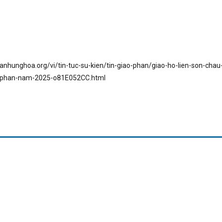
anhunghoa.org/vi/tin-tuc-su-kien/tin-giao-phan/giao-ho-lien-son-chau
o-phan-nam-2025-o81E052CC.html