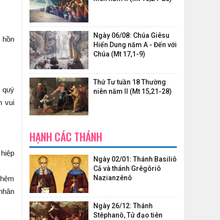
Ngày 06/08: Chúa Giêsu
h hồn
Hiển Dung năm A - Đến với
Chúa (Mt 17,1-9)
Thứ Tư tuần 18 Thường
n quý
niên năm II (Mt 15,21-28)
m vui
HẠNH CÁC THÁNH
 hiệp
Ngày 02/01: Thánh Basiliô
Cả và thánh Grêgôriô
Nazianzênô
 thêm
 nhân
Ngày 26/12: Thánh
Stêphanô, Tử đạo tiên