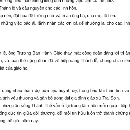
n lòng hiếu thảo thiêng liêng qua những việc làm cụ thể như:
hánh lễ và cầu nguyện cho các linh hồn.
ắp nến, đặt hoa để tưởng nhớ và tri ân ông bà, cha mẹ, tổ tiên.
những việc bác ái, lãnh nhận các ơn xá để nhường lại cho các lin
h lễ, ông Trưởng Ban Hành Giáo thay mặt cộng đoàn dâng lời tri â
n, và toàn thể cộng đoàn đã về hiệp dâng Thánh lễ, chung chia niề
ệt của giáo họ.
 cùng nhau tham dự bữa tiệc huynh đệ, trong bầu khí thân tình và
 tình yêu thương và gắn bó trong đại gia đình giáo xứ Trại Sơn.
, nhưng ân sủng Thánh Thể vẫn ở lại trong tâm hồn mỗi người, tiếp
ng đức tin giữa đời thường, để mỗi tín hữu luôn trở thành chứng
òng thế giới hôm nay.