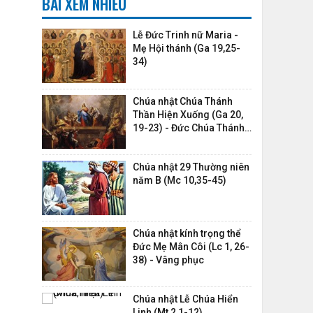
BÀI XEM NHIỀU
Lễ Đức Trinh nữ Maria -
Mẹ Hội thánh (Ga 19,25-
34)
Chúa nhật Chúa Thánh
Thần Hiện Xuống (Ga 20,
19-23) - Đức Chúa Thánh
Thần,...
Chúa nhật 29 Thường niên
năm B (Mc 10,35-45)
Chúa nhật kính trọng thể
Đức Mẹ Mân Côi (Lc 1, 26-
38) - Vâng phục
Chúa nhật Lễ Chúa Hiển
Linh (Mt 2,1-12)