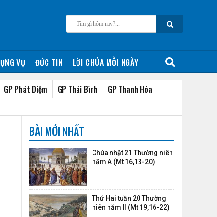
ỤNG VỤ
ĐỨC TIN
LỜI CHÚA MỖI NGÀY
GP Phát Diệm
GP Thái Bình
GP Thanh Hóa
BÀI MỚI NHẤT
Chúa nhật 21 Thường niên
năm A (Mt 16,13-20)
Thứ Hai tuần 20 Thường
niên năm II (Mt 19,16-22)