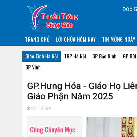
Đức G
TRANG CHỦ
LỜI CHÚA HÔM NAY
TIN MỪNG NGÀY 
Giáo Tỉnh Hà Nội
TGP Hà Nội
GP Bắc Ninh
GP Bùi
GP Vinh
GP.Hưng Hóa - Giáo Họ Li
Giáo Phận Năm 2025
03/11/2025
Cùng Chuyên Mục