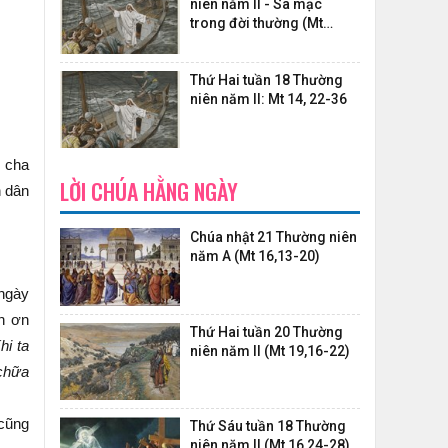
niên năm II - Sa mạc
trong đời thường (Mt
14,22-36)
Thứ Hai tuần 18 Thường
niên năm II: Mt 14, 22-36
i cha
LỜI CHÚA HẰNG NGÀY
n dân
Chúa nhật 21 Thường niên
năm A (Mt 16,13-20)
 ngày
ồn ơn
Thứ Hai tuần 20 Thường
hi ta
niên năm II (Mt 19,16-22)
ch
ữ
a
 cũng
Thứ Sáu tuần 18 Thường
niên năm II (Mt 16,24-28)