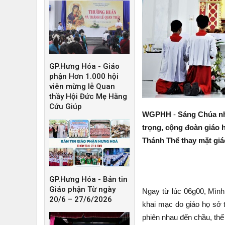
GP.Hưng Hóa - Giáo
phận Hơn 1.000 hội
viên mừng lễ Quan
thầy Hội Đức Mẹ Hằng
Cứu Giúp
WGPHH
-
Sáng Chúa nhậ
trọng, cộng đoàn giáo 
Thánh Thể thay mặt giá
GP.Hưng Hóa - Bản tin
Giáo phận Từ ngày
Ngay từ lúc 06g00, Mình
20/6 – 27/6/2026
khai mạc do giáo họ sở t
phiên nhau đến chầu, th