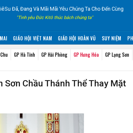
iêSu Đã, Đang Và Mãi Mãi Yêu Chúng Ta Cho Đến Cùng
"Tình yêu Đức Kitô thúc bách chúng ta"
MAI
GIÁO HỘI VIỆT NAM
GIÁO HỘI HOÀN VŨ
SUY NIỆM
PH
 Chu
GP Hà Tĩnh
GP Hải Phòng
GP Hưng Hóa
GP Lạng Sơn
ên Sơn Chầu Thánh Thể Thay Mặt