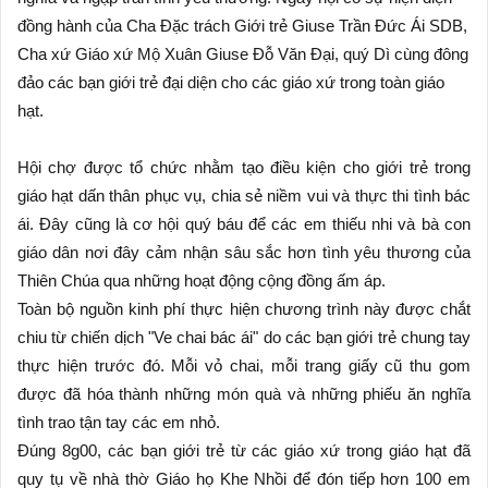
đồng hành của Cha Đặc trách Giới trẻ Giuse Trần Đức Ái SDB,
Cha xứ Giáo xứ Mộ Xuân Giuse Đỗ Văn Đại, quý Dì cùng đông
đảo các bạn giới trẻ đại diện cho các giáo xứ trong toàn giáo
hạt.
Hội chợ được tổ chức nhằm tạo điều kiện cho giới trẻ trong
giáo hạt dấn thân phục vụ, chia sẻ niềm vui và thực thi tình bác
ái. Đây cũng là cơ hội quý báu để các em thiếu nhi và bà con
giáo dân nơi đây cảm nhận sâu sắc hơn tình yêu thương của
Thiên Chúa qua những hoạt động cộng đồng ấm áp.
Toàn bộ nguồn kinh phí thực hiện chương trình này được chắt
chiu từ chiến dịch "Ve chai bác ái" do các bạn giới trẻ chung tay
thực hiện trước đó. Mỗi vỏ chai, mỗi trang giấy cũ thu gom
được đã hóa thành những món quà và những phiếu ăn nghĩa
tình trao tận tay các em nhỏ.
Đúng 8g00, các bạn giới trẻ từ các giáo xứ trong giáo hạt đã
quy tụ về nhà thờ Giáo họ Khe Nhồi để đón tiếp hơn 100 em