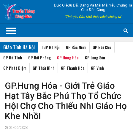
Đức GiêSu Đã, Đang Và Mãi Mãi Yêu Chúng Ta
Cho Đến Cùng
"Tình yêu Đức Kitô thúc bách chúng ta"
Giáo Tỉnh Hà Nội
TGP Hà Nội
GP Bắc Ninh
GP Bùi Chu
GP Hà Tĩnh
GP Hải Phòng
GP Hưng Hóa
GP Lạng Sơn
GP Phát Diệm
GP Thái Bình
GP Thanh Hóa
GP Vinh
GP.Hưng Hóa - Giới Trẻ Giáo
Hạt Tây Bắc Phú Thọ Tổ Chức
Hội Chợ Cho Thiếu Nhi Giáo Họ
Khe Nhồi
02/06/2026