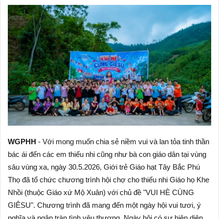
WGPHH
- Với mong muốn chia sẻ niềm vui và lan tỏa tinh thần
bác ái đến các em thiếu nhi cũng như bà con giáo dân tại vùng
sâu vùng xa, ngày 30.5.2026, Giới trẻ Giáo hạt Tây Bắc Phú
Thọ đã tổ chức chương trình hội chợ cho thiếu nhi Giáo họ Khe
Nhồi (thuộc Giáo xứ Mộ Xuân) với chủ đề "VUI HÈ CÙNG
GIÊSU". Chương trình đã mang đến một ngày hội vui tươi, ý
nghĩa và ngập tràn tình yêu thương. Ngày hội có sự hiện diện