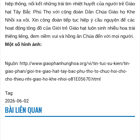
hiệp thông, nối kết những trái tim nhiệt huyết của người trẻ Giáo
hạt Tây Bắc Phú Thọ với cộng đoàn Dân Chúa Giáo họ Khe
Nhồi xa xôi. Xin cộng đoàn tiếp tục hiệp ý cầu nguyện để các
hoạt động tông đồ của Giới trẻ Giáo hạt luôn sinh nhiều hoa trái
thiêng liêng, đem niềm vui và hồng ân Chúa đến với mọi người.
Một số hình ảnh:
Nguồn:
http://www.giaophanhunghoa.org/vi/tin-tuc-su-kien/tin-
giao-phan/gioi-tre-giao-hat-tay-bac-phu-tho-to-chuc-hoi-cho-
cho-thieu-nhi-giao-ho-khe-nhoi-o81E05670.html
Tag:
2026-06-02
BÀI LIÊN QUAN