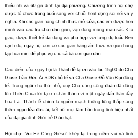
thiếu nhi và 60 gia đình tại địa phương. Chương trình hội chợ
được tổ chức trong buổi sáng với chuỗi hoạt động sôi nổi và ý
nghĩa. Khi các gian hàng chính thức mở cửa, các em được hòa
mình vào các trò chơi dân gian, vận động mang màu sắc Kitô
giáo, được thiết kế đa dạng và phù hợp với từng độ tuổi. Bên
cạnh đó, ngày hội còn có các gian hàng ẩm thực và gian hàng
tạp hóa mini để phục vụ cho cả bà con giáo dân.
Cao điểm của ngày hội là Thánh lễ tạ ơn vào lúc 15g00 do Cha
Giuse Trần Đức Ái SDB chủ tế và Cha Giuse Đỗ Văn Đại đồng
tế. Trong ngôi nhà thờ nhỏ, quý Cha cùng cộng đoàn đã dâng
lên Thiên Chúa lời tạ ơn chân thành vì một ngày dấn thân đầy
hoa trái. Thánh lễ chính là nguồn mạch thiêng liêng thắp sáng
thêm ngọn lửa đức ái, kết nối mọi tâm hồn trong tình hiệp nhất
của đại gia đình Giới trẻ Giáo hạt.
Hội chợ "Vui Hè Cùng Giêsu" khép lại trong niềm vui và tình