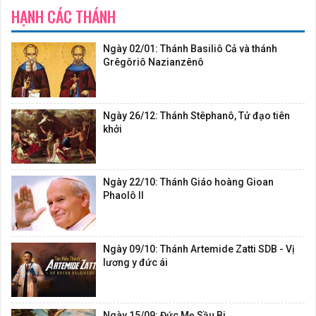
HẠNH CÁC THÁNH
Ngày 02/01: Thánh Basiliô Cả và thánh
Grêgôriô Nazianzênô
Ngày 26/12: Thánh Stêphanô, Tử đạo tiên
khởi
Ngày 22/10: Thánh Giáo hoàng Gioan
Phaolô II
Ngày 09/10: Thánh Artemide Zatti SDB - Vị
lương y đức ái
Ngày 15/09: Đức Mẹ Sầu Bi