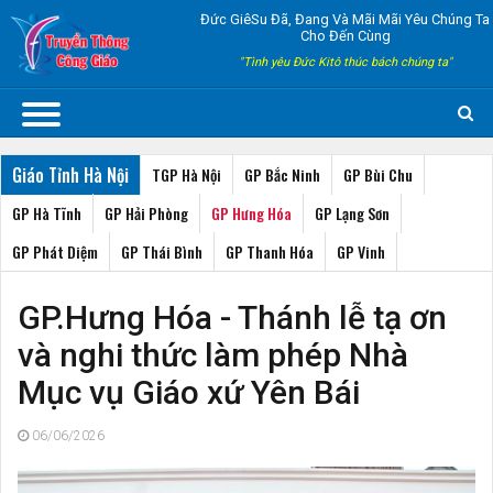
Đức GiêSu Đã, Đang Và Mãi Mãi Yêu Chúng Ta
Cho Đến Cùng
"Tình yêu Đức Kitô thúc bách chúng ta"
Giáo Tỉnh Hà Nội
TGP Hà Nội
GP Bắc Ninh
GP Bùi Chu
GP Hà Tĩnh
GP Hải Phòng
GP Hưng Hóa
GP Lạng Sơn
GP Phát Diệm
GP Thái Bình
GP Thanh Hóa
GP Vinh
GP.Hưng Hóa - Thánh lễ tạ ơn
và nghi thức làm phép Nhà
Mục vụ Giáo xứ Yên Bái
06/06/2026