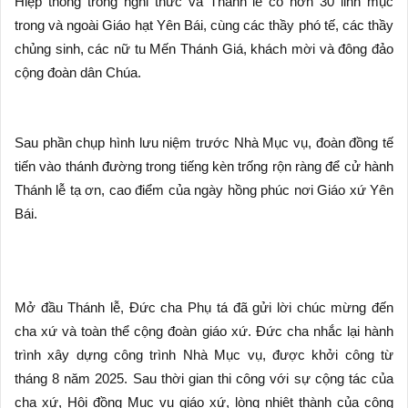
Hiệp thông trong nghi thức và Thánh lễ có hơn 30 linh mục
trong và ngoài Giáo hạt Yên Bái, cùng các thầy phó tế, các thầy
chủng sinh, các nữ tu Mến Thánh Giá, khách mời và đông đảo
cộng đoàn dân Chúa.
Sau phần chụp hình lưu niệm trước Nhà Mục vụ, đoàn đồng tế
tiến vào thánh đường trong tiếng kèn trống rộn ràng để cử hành
Thánh lễ tạ ơn, cao điểm của ngày hồng phúc nơi Giáo xứ Yên
Bái.
Mở đầu Thánh lễ, Đức cha Phụ tá đã gửi lời chúc mừng đến
cha xứ và toàn thể cộng đoàn giáo xứ. Đức cha nhắc lại hành
trình xây dựng công trình Nhà Mục vụ, được khởi công từ
tháng 8 năm 2025. Sau thời gian thi công với sự cộng tác của
cha xứ, Hội đồng Mục vụ giáo xứ, lòng nhiệt thành của cộng