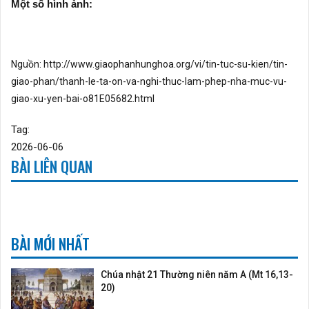
Một số hình ảnh:
Nguồn:
http://www.giaophanhunghoa.org/vi/tin-tuc-su-kien/tin-
giao-phan/thanh-le-ta-on-va-nghi-thuc-lam-phep-nha-muc-vu-
giao-xu-yen-bai-o81E05682.html
Tag:
2026-06-06
BÀI LIÊN QUAN
BÀI MỚI NHẤT
Chúa nhật 21 Thường niên năm A (Mt 16,13-
20)