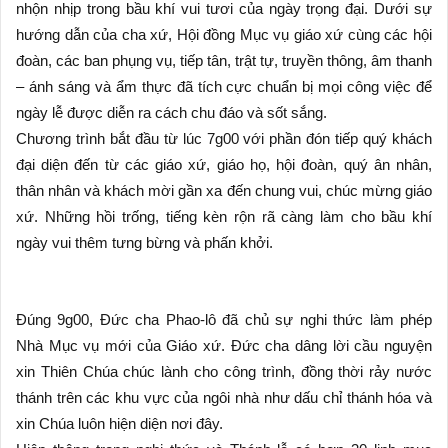
nhộn nhịp trong bầu khí vui tươi của ngày trọng đại. Dưới sự
hướng dẫn của cha xứ, Hội đồng Mục vụ giáo xứ cùng các hội
đoàn, các ban phụng vụ, tiếp tân, trật tự, truyền thông, âm thanh
– ánh sáng và ẩm thực đã tích cực chuẩn bị mọi công việc để
ngày lễ được diễn ra cách chu đáo và sốt sắng.
Chương trình bắt đầu từ lúc 7g00 với phần đón tiếp quý khách
đại diện đến từ các giáo xứ, giáo họ, hội đoàn, quý ân nhân,
thân nhân và khách mời gần xa đến chung vui, chúc mừng giáo
xứ. Những hồi trống, tiếng kèn rộn rã càng làm cho bầu khí
ngày vui thêm tưng bừng và phấn khởi.
Đúng 9g00, Đức cha Phao-lô đã chủ sự nghi thức làm phép
Nhà Mục vụ mới của Giáo xứ. Đức cha dâng lời cầu nguyện
xin Thiên Chúa chúc lành cho công trình, đồng thời rảy nước
thánh trên các khu vực của ngôi nhà như dấu chỉ thánh hóa và
xin Chúa luôn hiện diện nơi đây.