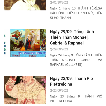
01/10/2021
Ngày 1 tháng 10 THÁNH TÊRÊSA
HÀI ĐỒNG GIÊSU TRINH NỮ, TIẾN
SĨ HỘI THÁNH
Ngày 29/09: Tổng Lãnh
Thiên Thần Michael,
Gabriel & Raphael
29/09/2021
Ngày 29 tháng 9 TỔNG LÃNH THIÊN
THẦN MICHAEL, GABRIEL VÀ
RAPHAEL (Ga 1,47-51)
Ngày 23/09: Thánh Piô
Piettrelcina
23/09/2021
Ngày 23 tháng 9 THÁNH PIÔ
PIETTRELCINA