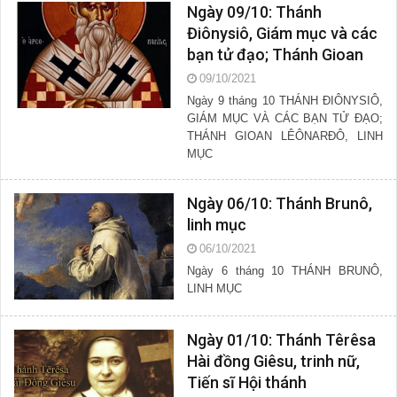
Ngày 09/10: Thánh
Điônysiô, Giám mục và các
bạn tử đạo; Thánh Gioan
Lêônarđô, linh mục
09/10/2021
Ngày 9 tháng 10 THÁNH ĐIÔNYSIÔ,
GIÁM MỤC VÀ CÁC BẠN TỬ ĐẠO;
THÁNH GIOAN LÊÔNARĐÔ, LINH
MỤC
Ngày 06/10: Thánh Brunô,
linh mục
06/10/2021
Ngày 6 tháng 10 THÁNH BRUNÔ,
LINH MỤC
Ngày 01/10: Thánh Têrêsa
Hài đồng Giêsu, trinh nữ,
Tiến sĩ Hội thánh