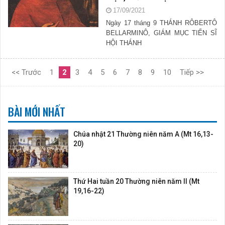
17/09/2021
Ngày 17 tháng 9 THÁNH RÔBERTÔ
BELLARMINÔ, GIÁM MỤC TIẾN SĨ
HỘI THÁNH
<< Trước
1
2
3
4
5
6
7
8
9
10
Tiếp >>
BÀI MỚI NHẤT
Chúa nhật 21 Thường niên năm A (Mt 16,13-
20)
Thứ Hai tuần 20 Thường niên năm II (Mt
19,16-22)