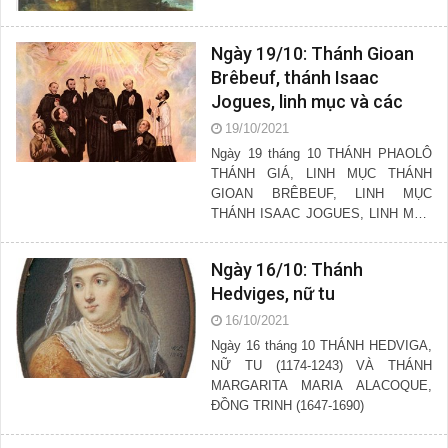
Ngày 19/10: Thánh Gioan
Brêbeuf, thánh Isaac
Jogues, linh mục và các
bạn tử đạo
19/10/2021
Ngày 19 tháng 10 THÁNH PHAOLÔ
THÁNH GIÁ, LINH MỤC THÁNH
GIOAN BRÊBEUF, LINH MỤC
THÁNH ISAAC JOGUES, LINH MỤC
VÀ CÁC...
Ngày 16/10: Thánh
Hedviges, nữ tu
16/10/2021
Ngày 16 tháng 10 THÁNH HEDVIGA,
NỮ TU (1174-1243) VÀ THÁNH
MARGARITA MARIA ALACOQUE,
ÐỒNG TRINH (1647-1690)