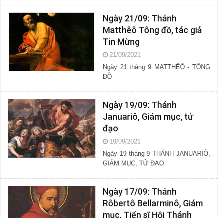
Ngày 21/09: Thánh
Matthêô Tông đồ, tác giả
Tin Mừng
21/09/2021
Ngày 21 tháng 9 MATTHÊÔ - TÔNG
ĐỒ
Ngày 19/09: Thánh
Januariô, Giám mục, tử
đạo
19/09/2021
Ngày 19 tháng 9 THÁNH JANUARIÔ,
GIÁM MỤC, TỬ ÐẠO
Ngày 17/09: Thánh
Rôbertô Bellarminô, Giám
mục, Tiến sĩ Hội Thánh