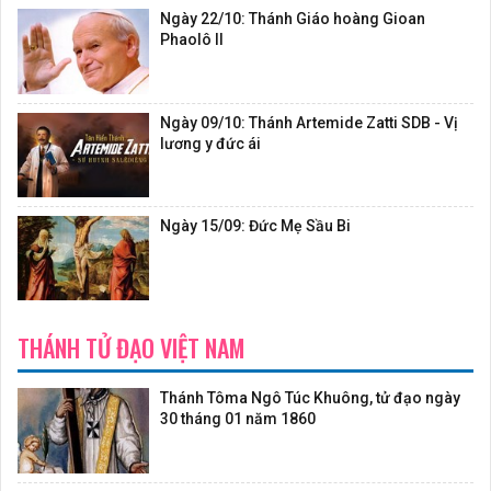
Ngày 22/10: Thánh Giáo hoàng Gioan
Phaolô II
Ngày 09/10: Thánh Artemide Zatti SDB - Vị
lương y đức ái
Ngày 15/09: Đức Mẹ Sầu Bi
THÁNH TỬ ĐẠO VIỆT NAM
Thánh Tôma Ngô Túc Khuông, tử đạo ngày
30 tháng 01 năm 1860