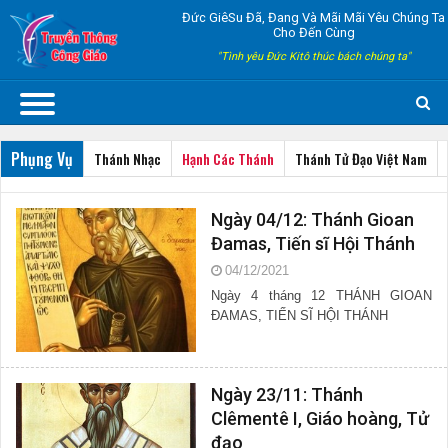
Đức GiêSu Đã, Đang Và Mãi Mãi Yêu Chúng Ta
Cho Đến Cùng
"Tình yêu Đức Kitô thúc bách chúng ta"
Phụng Vụ
Thánh Nhạc
Hạnh Các Thánh
Thánh Tử Đạo Việt Nam
Ngày 04/12: Thánh Gioan
Đamas, Tiến sĩ Hội Thánh
04/12/2021
Ngày 4 tháng 12 THÁNH GIOAN
ĐAMAS, TIẾN SĨ HỘI THÁNH
Ngày 23/11: Thánh
Clêmentê I, Giáo hoàng, Tử
đạo