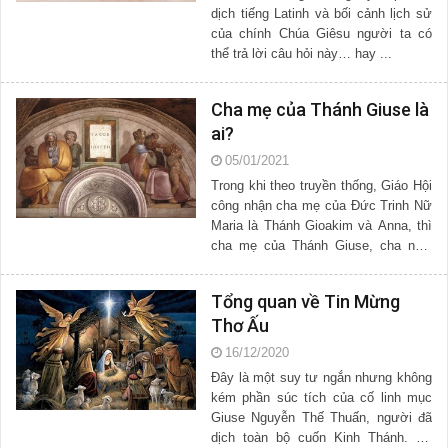
dịch tiếng Latinh và bối cảnh lịch sử
của chính Chúa Giêsu người ta có
thể trả lời câu hỏi này… hay ...
Cha mẹ của Thánh Giuse là
ai?
05/01/2021
Trong khi theo truyền thống, Giáo Hội
công nhận cha mẹ của Đức Trinh Nữ
Maria là Thánh Gioakim và Anna, thì
cha mẹ của Thánh Giuse, cha nuôi
của ...
Tổng quan về Tin Mừng
Thơ Ấu
16/12/2020
Đây là một suy tư ngắn nhưng không
kém phần súc tích của cố linh mục
Giuse Nguyễn Thế Thuấn, người đã
dịch toàn bộ cuốn Kinh Thánh. Hy