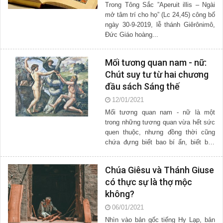
Trong Tông Sắc ”Aperuit illis – Ngài
mở tâm trí cho họ” (Lc 24,45) công bố
ngày 30-9-2019, lễ thánh Giêrônimô,
Đức Giáo hoàng...
Mối tương quan nam - nữ:
Chút suy tư từ hai chương
đầu sách Sáng thế
12/01/2021
Mối tương quan nam - nữ là một
trong những tương quan vừa hết sức
quen thuộc, nhưng đồng thời cũng
chứa đựng biết bao bí ẩn, biết bao
huyền ...
Chúa Giêsu và Thánh Giuse
có thực sự là thợ mộc
không?
06/01/2021
Nhìn vào bản gốc tiếng Hy Lạp, bản