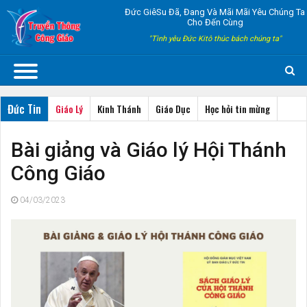
Đức GiêSu Đã, Đang Và Mãi Mãi Yêu Chúng Ta
Cho Đến Cùng
"Tình yêu Đức Kitô thúc bách chúng ta"
Đức Tin
Giáo Lý
Kinh Thánh
Giáo Dục
Học hỏi tin mừng
Bài giảng và Giáo lý Hội Thánh
Công Giáo
04/03/2023