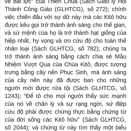
vẻ bất lực” của Thiên Chúa (Sách Giáo lý Hội
Thánh Công Giáo (GLHTCG), số 272); chính
việc chiến đấu với sự dữ này mà các Kitô hữu
được kêu gọi trở thành ánh sáng cho thế gian,
và sứ mệnh của họ là trở thành hạt giống của
hiệp nhất, hy vọng và ơn cứu độ cho toàn thể
nhân loại (Sách GLHTCG, số 782); chúng ta
trở thành ánh sáng bằng cách chia sẻ Mầu
Nhiệm Vượt Qua của Chúa Kitô, được tượng
trưng bằng cây nến Phục Sinh, mà ánh sáng
của cây nến này đã được ban cho những
người mới được rửa tội (Sách GLHTCG, số
1243); “Để tỏ cho mọi người thấy sức mạnh
của nó về chân lý và sự rạng ngời, sứ điệp
cứu độ phải được chứng thực bằng chứng từ
của đời sống các Kitô hữu” (Sách GLHTCG,
số 2044); và chứng từ này tìm thấy một biểu