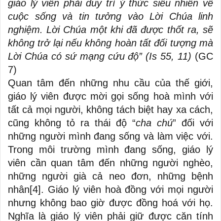
giáo lý viên phải duy trì ý thức siêu nhiên về
cuộc sống và tin tưởng vào Lời Chúa linh
nghiệm. Lời Chúa một khi đã được thốt ra, sẽ
không trở lại nếu không hoàn tất đối tượng mà
Lời Chúa có sứ mạng cứu độ” (Is 55, 11)
(GC
7)
Quan tâm đến những nhu cầu của thế giới,
giáo lý viên được mời gọi sống hoà mình với
tất cả mọi người, không tách biệt hay xa cách,
cũng không tỏ ra thái độ “
cha chú
” đối với
những người mình đang sống và làm việc với.
Trong môi trường mình đang sống, giáo lý
viên cần quan tâm đến những người nghèo,
những người già cả neo đơn, những bệnh
nhân
[4]
. Giáo lý viên hoà đồng với mọi người
nhưng không bao giờ được đồng hoá với họ.
Nghĩa là giáo lý viên phải giữ được căn tính