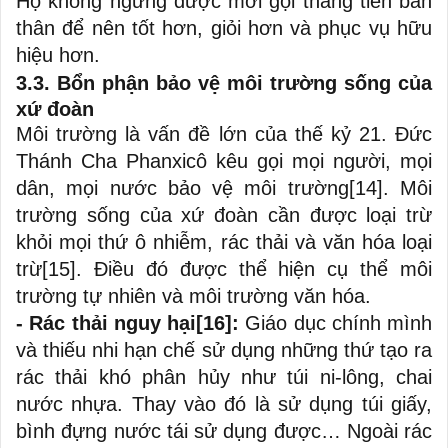
Họ không ngừng được mời gọi thăng tiến bản
thân để nên tốt hơn, giỏi hơn và phục vụ hữu
hiệu hơn.
3.3. Bổn phận bảo vệ môi trường sống của
xứ đoàn
Môi trường là vấn đề lớn của thế kỷ 21. Đức
Thánh Cha Phanxicô kêu gọi mọi người, mọi
dân, mọi nước bảo vệ môi trường
[14]
. Môi
trường sống của xứ đoàn cần được loại trừ
khỏi mọi thứ ô nhiễm, rác thải và văn hóa loại
trừ
[15]
. Điều đó được thể hiện cụ thể môi
trường tự nhiên và môi trường văn hóa.
- Rác thải nguy hại
[16]
:
Giáo dục chính mình
và thiếu nhi hạn chế sử dụng những thứ tạo ra
rác thải khó phân hủy như túi ni-lông, chai
nước nhựa. Thay vào đó là sử dụng túi giấy,
bình đựng nước tái sử dụng được… Ngoài rác