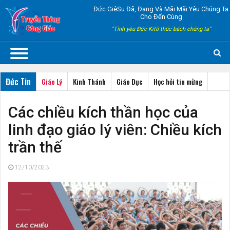
Đức GiêSu Đã, Đang Và Mãi Mãi Yêu Chúng Ta
Cho Đến Cùng
"Tình yêu Đức Kitô thúc bách chúng ta"
Đức Tin
Giáo Lý
Kinh Thánh
Giáo Dục
Học hỏi tin mừng
Các chiều kích thần học của
linh đạo giáo lý viên: Chiều kích
trần thế
12/10/2023