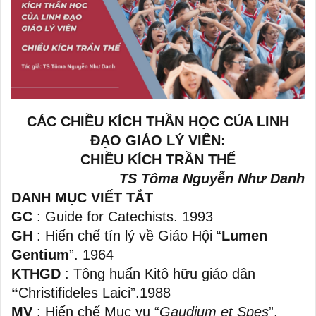
CÁC CHIỀU KÍCH THẦN HỌC CỦA LINH
ĐẠO GIÁO LÝ VIÊN:
CHIỀU KÍCH TRẦN THẾ
TS Tôma Nguyễn Như Danh
DANH MỤC VIẾT TẮT
GC
: Guide for Catechists. 1993
GH
: Hiến chế tín lý về Giáo Hội “
Lumen
Gentium
”. 1964
KTHGD
: Tông huấn Kitô hữu giáo dân
“
Christifideles Laici”.1988
MV
: Hiến chế Mục vụ “
Gaudium et Spes
”.