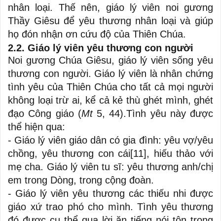
nhân loại. Thế nên, giáo lý viên noi gương
Thầy Giêsu để yêu thương nhân loại và giúp
họ đón nhận ơn cứu độ của Thiên Chúa.
2.2. Giáo lý viên yêu thương con người
Noi gương Chúa Giêsu, giáo lý viên sống yêu
thương con người. Giáo lý viên là nhân chứng
tình yêu của Thiên Chúa cho tất cả mọi người
không loại trừ ai, kể cả kẻ thù ghét mình, ghét
đạo Công giáo (
Mt
5, 44).Tình yêu này được
thể hiện qua:
- Giáo lý viên giáo dân có gia đình: yêu vợ/yêu
chồng, yêu thương con cái
[11]
, hiếu thảo với
mẹ cha. Giáo lý viên tu sĩ: yêu thương anh/chị
em trong Dòng, trong cộng đoàn.
- Giáo lý viên yêu thương các thiếu nhi được
giáo xứ trao phó cho mình. Tình yêu thương
đó được cụ thể qua lời ăn tiếng nói tôn trọng