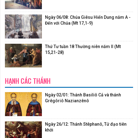
Ngày 06/08: Chúa Giêsu Hiển Dung năm A -
Đến với Chúa (Mt 17,1-9)
Thứ Tư tuần 18 Thường niên năm II (Mt
15,21-28)
HẠNH CÁC THÁNH
Ngày 02/01: Thánh Basiliô Cả và thánh
Grêgôriô Nazianzênô
Ngày 26/12: Thánh Stêphanô, Tử đạo tiên
khởi