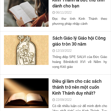
dành cho bạn
06/11/2022
Đọc thư tình Kinh Thánh theo
phương pháp nhập cảnh
Sách Giáo lý Giáo hội Công
giáo tròn 30 năm
12/10/2022
Thông điệp SPE SALVI của Đức Giáo
hoàng Bênêđictô XVI về Niềm hy
vọng Kitô giáo
Điều gì làm cho các sách
thánh trở nên một cuốn
Kinh Thánh duy nhất?
22/09/2022
Có rất nhiều luận cứ để minh định cho
“duy nhất tính” của Kinh Thánh. Tuy