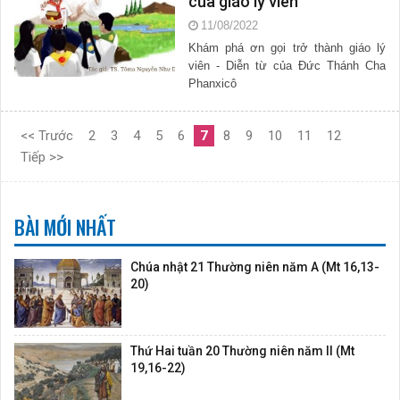
của giáo lý viên
11/08/2022
Khám phá ơn gọi trở thành giáo lý
viên - Diễn từ của Đức Thánh Cha
Phanxicô
<< Trước
2
3
4
5
6
7
8
9
10
11
12
Tiếp >>
BÀI MỚI NHẤT
Chúa nhật 21 Thường niên năm A (Mt 16,13-
20)
Thứ Hai tuần 20 Thường niên năm II (Mt
19,16-22)