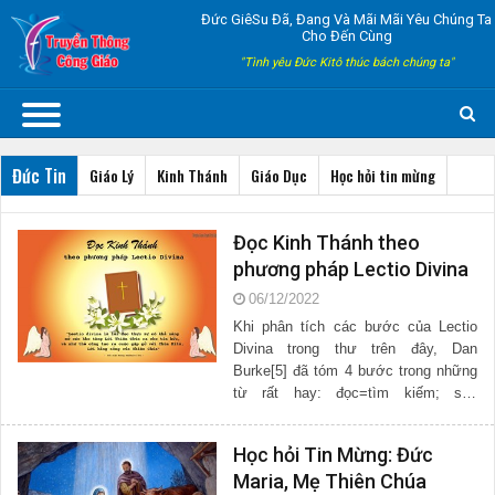
Đức GiêSu Đã, Đang Và Mãi Mãi Yêu Chúng Ta
Cho Đến Cùng
"Tình yêu Đức Kitô thúc bách chúng ta"
Đức Tin
Giáo Lý
Kinh Thánh
Giáo Dục
Học hỏi tin mừng
Đọc Kinh Thánh theo
phương pháp Lectio Divina
06/12/2022
Khi phân tích các bước của Lectio
Divina trong thư trên đây, Dan
Burke[5] đã tóm 4 bước trong những
từ rất hay: đọc=tìm kiếm; suy
niệm=tìm thấy; cầu...
Học hỏi Tin Mừng: Đức
Maria, Mẹ Thiên Chúa