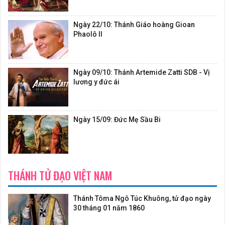
Ngày 22/10: Thánh Giáo hoàng Gioan
Phaolô II
Ngày 09/10: Thánh Artemide Zatti SDB - Vị
lương y đức ái
Ngày 15/09: Đức Mẹ Sầu Bi
THÁNH TỬ ĐẠO VIỆT NAM
Thánh Tôma Ngô Túc Khuông, tử đạo ngày
30 tháng 01 năm 1860