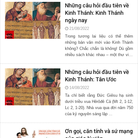
Những câu hỏi đầu tiên về
Kinh Thánh: Kinh Thánh
ngày nay
21/08/2022
Trong tương lai liệu có thể thêm
những bản văn mới vào Kinh Thánh
không? Chắc chắn là không! Dù gồm
nhiều sách khác nhau – một thư viện
thật ...
Những câu hỏi đầu tiên về
Kinh Thánh: Tân Ước
14/08/2022
Ta chỉ biết rằng Đức Giêsu hạ sinh
dưới triều vua Hêrôđê Cả (Mt 2, 1-12;
Lc 2, 1-20). Nhà vua qua đời năm 750
của kỷ nguyên sáng lập ...
Ơn gọi, căn tính và sứ mạng