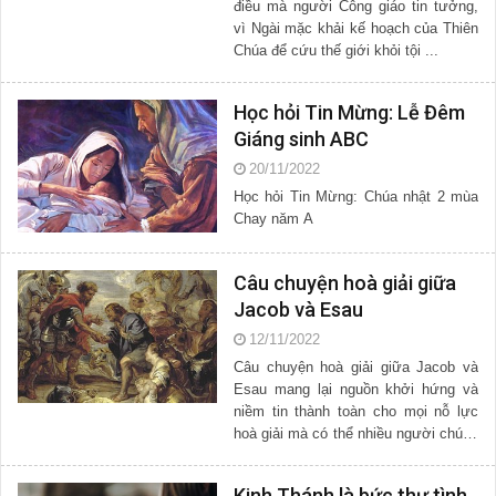
điều mà người Công giáo tin tưởng,
vì Ngài mặc khải kế hoạch của Thiên
Chúa để cứu thế giới khỏi tội ...
Học hỏi Tin Mừng: Lễ Đêm
Giáng sinh ABC
20/11/2022
Học hỏi Tin Mừng: Chúa nhật 2 mùa
Chay năm A
Câu chuyện hoà giải giữa
Jacob và Esau
12/11/2022
Câu chuyện hoà giải giữa Jacob và
Esau mang lại nguồn khởi hứng và
niềm tin thành toàn cho mọi nỗ lực
hoà giải mà có thể nhiều người chúng
...
Kinh Thánh là bức thư tình