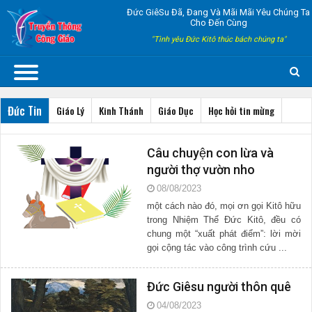
Đức GiêSu Đã, Đang Và Mãi Mãi Yêu Chúng Ta
Cho Đến Cùng
"Tình yêu Đức Kitô thúc bách chúng ta"
Đức Tin
Giáo Lý
Kinh Thánh
Giáo Dục
Học hỏi tin mừng
Câu chuyện con lừa và
người thợ vườn nho
08/08/2023
một cách nào đó, mọi ơn gọi Kitô hữu
trong Nhiệm Thể Đức Kitô, đều có
chung một “xuất phát điểm”: lời mời
gọi cộng tác vào công trình cứu ...
Đức Giêsu người thôn quê
04/08/2023