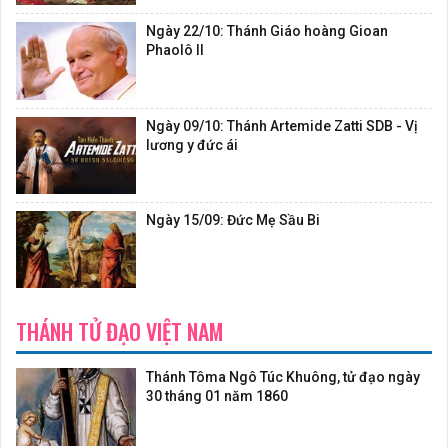
Ngày 22/10: Thánh Giáo hoàng Gioan
Phaolô II
Ngày 09/10: Thánh Artemide Zatti SDB - Vị
lương y đức ái
Ngày 15/09: Đức Mẹ Sầu Bi
THÁNH TỬ ĐẠO VIỆT NAM
Thánh Tôma Ngô Túc Khuông, tử đạo ngày
30 tháng 01 năm 1860