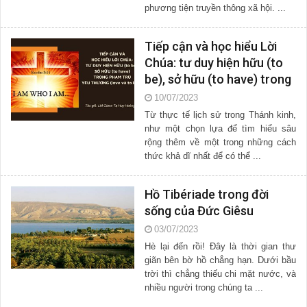
phương tiện truyền thông xã hội. ...
Tiếp cận và học hiểu Lời
Chúa: tư duy hiện hữu (to
be), sở hữu (to have) trong
phạm trù yêu thương (love
10/07/2023
và to love)
Từ thực tế lịch sử trong Thánh kinh,
như một chọn lựa để tìm hiểu sâu
rộng thêm về một trong những cách
thức khả dĩ nhất để có thể ...
Hồ Tibériade trong đời
sống của Đức Giêsu
03/07/2023
Hè lại đến rồi! Đây là thời gian thư
giãn bên bờ hồ chẳng hạn. Dưới bầu
trời thì chẳng thiếu chi mặt nước, và
nhiều người trong chúng ta ...