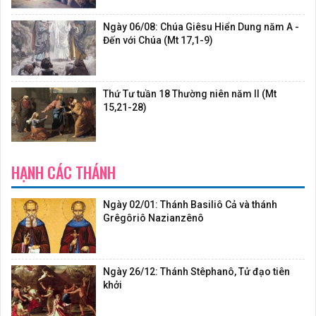
Ngày 06/08: Chúa Giêsu Hiển Dung năm A -
Đến với Chúa (Mt 17,1-9)
Thứ Tư tuần 18 Thường niên năm II (Mt
15,21-28)
HẠNH CÁC THÁNH
Ngày 02/01: Thánh Basiliô Cả và thánh
Grêgôriô Nazianzênô
Ngày 26/12: Thánh Stêphanô, Tử đạo tiên
khởi