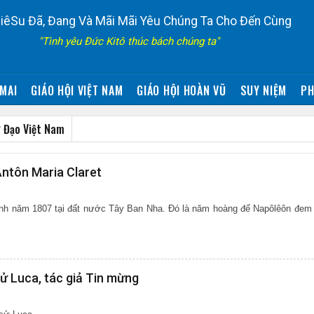
iêSu Đã, Đang Và Mãi Mãi Yêu Chúng Ta Cho Đến Cùng
"Tình yêu Đức Kitô thúc bách chúng ta"
MAI
GIÁO HỘI VIỆT NAM
GIÁO HỘI HOÀN VŨ
SUY NIỆM
PH
 Đạo Việt Nam
ntôn Maria Claret
sinh năm 1807 tại đất nước Tây Ban Nha. Đó là năm hoàng đế Napôlêôn đem
ử Luca, tác giả Tin mừng