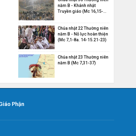
năm B - Khánh nhật
Truyền giáo (Mc 16,15-
20)
Chúa nhật 22 Thường niên
năm B - Nỗ lực hoàn thiện
(Mc 7,1-8a. 14-15.21-23)
Chúa nhật 23 Thường niên
năm B (Mc 7,31-37)
Giáo Phận