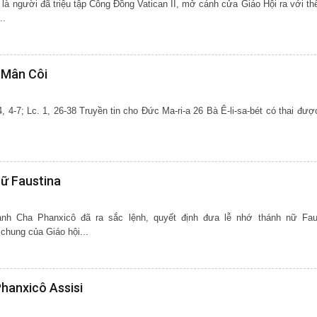
à người đã triệu tập Công Đồng Vatican II, mở cánh cửa Giáo Hội ra với thế
..
 Mân Côi
ữ Faustina
nh Cha Phanxicô đã ra sắc lệnh, quyết định đưa lễ nhớ thánh nữ Fau
chung của Giáo hội...
hanxicô Assisi