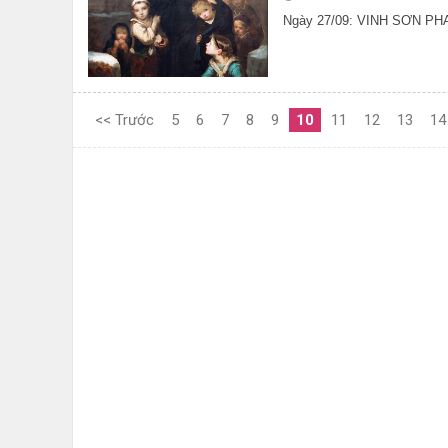
Ngày 27/09: VINH SƠN P
<< Trước
5
6
7
8
9
10
11
12
13
14