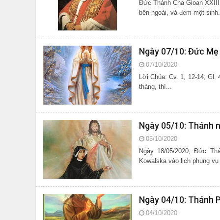
Đức Thánh Cha Gioan XXIII l
bên ngoài, và đem một sinh.
Ngày 07/10: Đức Mẹ
07/10/2020
Lời Chúa: Cv. 1, 12-14; Gl. 4, 4-7; Lc. 1, 26-38 Truyền tin cho Đức Ma-ri-a 26 Bà Ê-li-sa-bét có thai được sáu
tháng, thì...
Ngày 05/10: Thánh n
05/10/2020
Ngày 18/05/2020, Đức Thá
Kowalska vào lịch phụng vụ 
Ngày 04/10: Thánh P
04/10/2020