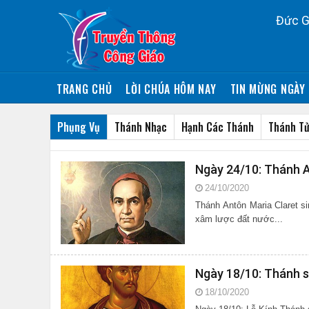
Đức G
TRANG CHỦ
LỜI CHÚA HÔM NAY
TIN MỪNG NGÀY 
Phụng Vụ
Thánh Nhạc
Hạnh Các Thánh
Thánh Tử
Ngày 24/10: Thánh A
24/10/2020
Thánh Antôn Maria Claret 
xâm lược đất nước...
Ngày 18/10: Thánh s
18/10/2020