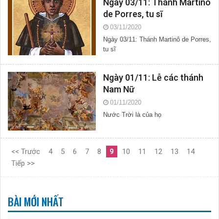
Ngày 03/11: Thánh Martinô
de Porres, tu sĩ
03/11/2020
Ngày 03/11: Thánh Martinô de Porres,
tu sĩ
Ngày 01/11: Lễ các thánh
Nam Nữ
01/11/2020
Nước Trời là của họ
<< Trước
4
5
6
7
8
9
10
11
12
13
14
Tiếp >>
BÀI MỚI NHẤT