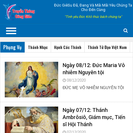
Đức GiêSu Đã, Đang Và Mãi Mãi Yêu Chúng Ta
Cho Đến Cùng
"Tình yêu Đức Kitô thúc bách chúng ta"
Phụng Vụ
Thánh Nhạc
Hạnh Các Thánh
Thánh Tử Đạo Việt Nam
Ngày 08/12: Đức Maria Vô
nhiễm Nguyên tội
08/12/2020
ĐỨC MẸ VÔ NHIỄM NGUYÊN TỘI
Ngày 07/12: Thánh
Ambrôsiô, Giám mục, Tiến
sĩ Hội Thánh
07/12/2020