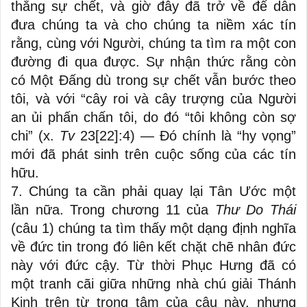
thắng sự chết, và giờ đây đã trở về để dẫn
đưa chúng ta và cho chúng ta niềm xác tín
rằng, cùng với Người, chúng ta tìm ra một con
đường đi qua được. Sự nhận thức rằng còn
có Một Đấng dù trong sự chết vẫn bước theo
tôi, và với “cây roi và cây trượng của Người
an ủi phấn chấn tôi, do đó “tôi không còn sợ
chi” (x.
Tv
23[22]:4) — Đó chính là “hy vọng”
mới đã phát sinh trên cuộc sống của các tín
hữu.
7. Chúng ta cần phải quay lại Tân Ước một
lần nữa. Trong chương 11 của
Thư Do Thái
(câu 1) chúng ta tìm thấy một dạng định nghĩa
về đức tin trong đó liên kết chặt chẽ nhân đức
này với đức cậy. Từ thời Phục Hưng đã có
một tranh cãi giữa những nhà chú giải Thánh
Kinh trên từ trọng tâm của câu này, nhưng