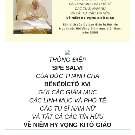
THÔNG ĐIỆP
SPE SALVI
CỦA ĐỨC THÁNH CHA
BÊNÊĐÍCTÔ XVI
GỬI CÁC GIÁM MỤC
CÁC LINH MỤC VÀ PHÓ TẾ
CÁC TU SĨ NAM NỮ
VÀ TẤT CẢ CÁC TÍN HỮU
VỀ NIỀM HY VỌNG KITÔ GIÁO