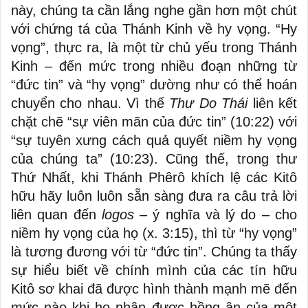
này, chúng ta cần lắng nghe gần hơn một chút
với chứng tá của Thánh Kinh về hy vọng. “Hy
vọng”, thực ra, là một từ chủ yếu trong Thánh
Kinh – đến mức trong nhiều đoạn những từ
“đức tin” và “hy vọng” dường như có thể hoán
chuyển cho nhau. Vì thế
Thư Do Thái
liên kết
chặt chẽ “sự viên mãn của đức tin” (10:22) với
“sự tuyên xưng cách quả quyết niềm hy vọng
của chúng ta” (10:23). Cũng thế, trong thư
Thứ Nhất, khi Thánh Phêrô khích lệ các Kitô
hữu hãy luôn luôn sẵn sàng đưa ra câu trả lời
liên quan đến
logos
– ý nghĩa và lý do – cho
niềm hy vọng của họ (x. 3:15), thì từ “hy vọng”
là tương đương với từ “đức tin”. Chúng ta thấy
sự hiểu biết về chính mình của các tín hữu
Kitô sơ khai đã được hình thành mạnh mẽ đến
mức nào khi họ nhận được hồng ân của một