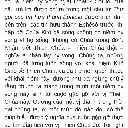
coi là niềm hy vọng “giải thoát”? Cốt lõi của
câu trả lời được chỉ ra trong một câu từ
Thư
gởi các tín hữu thành Êphêsô
được trích dẫn
bên trên: các tín hữu thành Êphêsô trước khi
gặp gỡ Chúa Kitô đã sống không có niềm hy
vọng vì họ sống “không có Chúa trong đời”.
Nhận biết Thiên Chúa - Thiên Chúa thật –
nghĩa là nhận lấy hy vọng. Chúng ta, những
người đã từng luôn sống với khái niệm Kitô
Giáo về Thiên Chúa, và đã trở nên quen thuộc
với khái niệm này, dường như đã ngừng chú ý
rằng chúng ta mang trong mình một niềm hy
vọng nảy sinh từ cuộc gặp gỡ với vị Thiên
Chúa này. Gương của một vị thánh trong thời
đại chúng ta, ở một mức độ nào đó, có thể
giúp hiểu được ý nghĩa của cuộc gặp gỡ thực
sự lần đầu tiên với vị Thiên Chúa đó. Tôi nghĩ