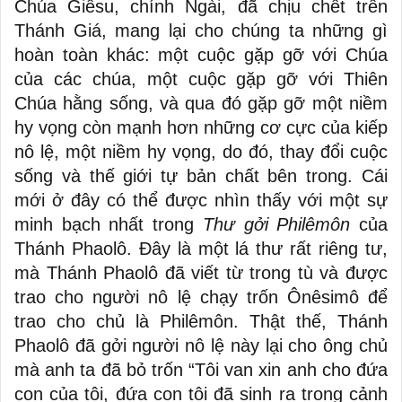
Chúa Giêsu, chính Ngài, đã chịu chết trên
Thánh Giá, mang lại cho chúng ta những gì
hoàn toàn khác: một cuộc gặp gỡ với Chúa
của các chúa, một cuộc gặp gỡ với Thiên
Chúa hằng sống, và qua đó gặp gỡ một niềm
hy vọng còn mạnh hơn những cơ cực của kiếp
nô lệ, một niềm hy vọng, do đó, thay đổi cuộc
sống và thế giới tự bản chất bên trong. Cái
mới ở đây có thể được nhìn thấy với một sự
minh bạch nhất trong
Thư gởi Philêmôn
của
Thánh Phaolô. Đây là một lá thư rất riêng tư,
mà Thánh Phaolô đã viết từ trong tù và được
trao cho người nô lệ chạy trốn Ônêsimô để
trao cho chủ là Philêmôn. Thật thế, Thánh
Phaolô đã gởi người nô lệ này lại cho ông chủ
mà anh ta đã bỏ trốn “Tôi van xin anh cho đứa
con của tôi, đứa con tôi đã sinh ra trong cảnh