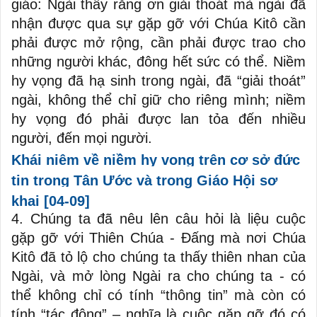
giáo: Ngài thấy rằng ơn giải thoát mà ngài đã
nhận được qua sự gặp gỡ với Chúa Kitô cần
phải được mở rộng, cần phải được trao cho
những người khác, đông hết sức có thể. Niềm
hy vọng đã hạ sinh trong ngài, đã “giải thoát”
ngài, không thể chỉ giữ cho riêng mình; niềm
hy vọng đó phải được lan tỏa đến nhiều
người, đến mọi người.
Khái niệm về niềm hy vọng trên cơ sở đức
tin trong Tân Ước và trong Giáo Hội sơ
khai
[04-09]
4. Chúng ta đã nêu lên câu hỏi là liệu cuộc
gặp gỡ với Thiên Chúa - Đấng mà nơi Chúa
Kitô đã tỏ lộ cho chúng ta thấy thiên nhan của
Ngài, và mở lòng Ngài ra cho chúng ta - có
thể không chỉ có tính “thông tin” mà còn có
tính “tác động” – nghĩa là cuộc gặp gỡ đó có