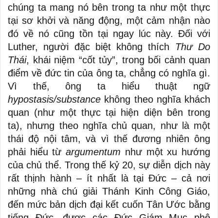
chúng ta mang nó bên trong ta như một thực
tại sơ khởi và năng động, một cảm nhận nào
đó về nó cũng tồn tại ngay lúc này. Đối với
Luther, người đặc biệt không thích
Thư Do
Thái
, khái niệm “cốt tủy”, trong bối cảnh quan
điểm về đức tin của ông ta, chẳng có nghĩa gì.
Vì thế, ông ta hiểu thuật ngữ
hypostasis/substance
không theo nghĩa khách
quan (như một thực tại hiện diện bên trong
ta), nhưng theo nghĩa chủ quan, như là một
thái độ nội tâm, và vì thế đương nhiên ông
phải hiểu từ
argumentum
như một xu hướng
của chủ thể. Trong thế kỷ 20, sự diễn dịch này
rất thịnh hành – ít nhất là tại Đức – cả nơi
những nhà chú giải Thánh Kinh Công Giáo,
đến mức bản dịch đại kết cuốn Tân Ước bằng
tiếng Đức, được các Đức Giám Mục phê