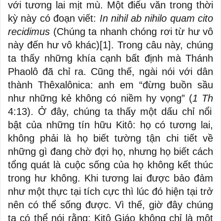
với tương lai mịt mù. Một điếu văn trong thời
kỳ này có đoạn viết:
In nihil ab nihilo quam cito
recidimus
(Chúng ta nhanh chóng rơi từ hư vô
này đến hư vô khác)
[1]
. Trong câu này, chúng
ta thấy những khía cạnh bất định mà Thánh
Phaolô đã chỉ ra. Cũng thế, ngài nói với dân
thành Thêxalônica: anh em “đừng buồn sầu
như những kẻ không có niềm hy vọng” (
1 Th
4:13). Ở đây, chúng ta thấy một dấu chỉ nổi
bật của những tín hữu Kitô: họ có tương lai,
không phải là họ biết tường tận chi tiết về
những gì đang chờ đợi họ, nhưng họ biết cách
tổng quát là cuộc sống của họ không kết thúc
trong hư không. Khi tương lai được bảo đảm
như một thực tại tích cực thì lúc đó hiện tại trở
nên có thể sống được. Vì thế, giờ đây chúng
ta có thể nói rằng: Kitô Giáo không chỉ là một