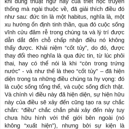
khi dùng thuật ngữ này của triết học truyền
thống mà ngài thuộc về, đã giải thích điều đó
như sau: đức tin là một habitus, nghĩa là, một
xu hướng ổn định tinh thần, qua đó cuộc sống
vĩnh cửu đâm rễ trong chúng ta và lý trí được
dẫn dắt đến chỗ chấp nhận điều nó không
thấy được. Khái niệm “cốt tủy”, do đó, được
thay đổi theo nghĩa là qua đức tin, từ lúc phôi
thai, hay có thể nói là khi “còn trong trứng
nước” - và như thế là theo “cốt tủy” – đã hiện
diện trong ta những điều chúng ta hy vọng: đó
là cuộc sống tổng thể, và cuộc sống đích thật.
Và chính vì điều này đã hiện diện, sự hiện hữu
này của điều sẽ xảy đến cũng tạo ra sự chắc
chắn: “điều” chắc chắn phải xảy đến này tuy
chưa hữu hình với thế giới bên ngoài (nó
không “xuất hiện”), nhưng bởi sự kiện là