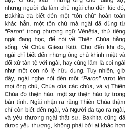
dậy. Ở đó, sau “những ông chủ” đáng sợ,
những người đã làm chủ ngài cho đến lúc đó,
Bakhita đã biết đến một “tôn chủ” hoàn toàn
khác hẳn, một tôn chủ mà ngài đã dùng từ
“Paron”
trong phương ngữ Vênêtia, thứ tiếng
ngài đang học, để nói về Thiên Chúa hằng
sống, về Chúa Giêsu Kitô. Cho đến khi đó,
ngài chỉ biết đến những ông chủ khinh miệt và
đối xử tàn tệ với ngài, hay cùng lắm là coi ngài
như một con nô lệ hữu dụng. Tuy nhiên, giờ
đây, ngài nghe nói đến một
“Paron”
vượt lên
mọi ông chủ, Chúa của các chúa, và vị Thiên
Chúa đó thiện hảo, một sự thiện hảo tự trong
bản tính. Ngài nhận ra rằng Thiên Chúa thậm
chí còn biết đến ngài, và Người đã tạo ra ngài,
và yêu thương ngài thật sự. Bakhita cũng đã
được yêu thương, không phải bởi ai khác hơn