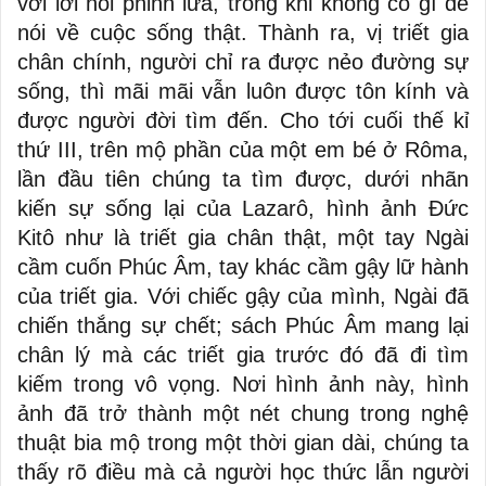
với lời nói phỉnh lừa, trong khi không có gì để
nói về cuộc sống thật. Thành ra, vị triết gia
chân chính, người chỉ ra được nẻo đường sự
sống, thì mãi mãi vẫn luôn được tôn kính và
được người đời tìm đến. Cho tới cuối thế kỉ
thứ III, trên mộ phần của một em bé ở Rôma,
lần đầu tiên chúng ta tìm được, dưới nhãn
kiến sự sống lại của Lazarô, hình ảnh Đức
Kitô như là triết gia chân thật, một tay Ngài
cầm cuốn Phúc Âm, tay khác cầm gậy lữ hành
của triết gia. Với chiếc gậy của mình, Ngài đã
chiến thắng sự chết; sách Phúc Âm mang lại
chân lý mà các triết gia trước đó đã đi tìm
kiếm trong vô vọng. Nơi hình ảnh này, hình
ảnh đã trở thành một nét chung trong nghệ
thuật bia mộ trong một thời gian dài, chúng ta
thấy rõ điều mà cả người học thức lẫn người