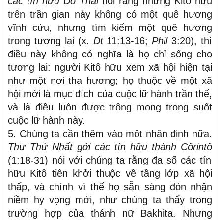
các tín hữu Do Thái
nói rằng những Kitô hữu
trên trần gian này không có một quê hương
vĩnh cửu, nhưng tìm kiếm một quê hương
trong tương lai (x.
Dt
11:13-16;
Phil
3:20), thì
điều này không có nghĩa là họ chỉ sống cho
tương lai: người Kitô hữu xem xã hội hiện tại
như một nơi tha hương; họ thuộc về một xã
hội mới là mục đích của cuộc lữ hành trần thế,
và là điều luôn được trông mong trong suốt
cuộc lữ hành này.
5. Chúng ta cần thêm vào một nhận định nữa.
Thư Thứ Nhất gởi các tín hữu thành Côrintô
(1:18-31) nói với chúng ta rằng đa số các tín
hữu Kitô tiên khởi thuộc về tầng lớp xã hội
thấp, và chính vì thế họ sẵn sàng đón nhận
niềm hy vọng mới, như chúng ta thấy trong
trường hợp của thánh nữ Bakhita. Nhưng