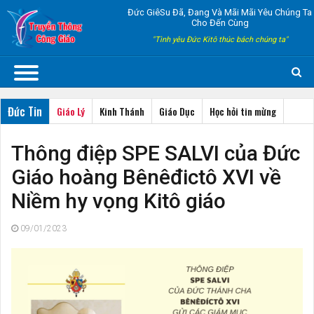
Đức GiêSu Đã, Đang Và Mãi Mãi Yêu Chúng Ta
Cho Đến Cùng
"Tình yêu Đức Kitô thúc bách chúng ta"
Đức Tin
Giáo Lý
Kinh Thánh
Giáo Dục
Học hỏi tin mừng
Thông điệp SPE SALVI của Đức
Giáo hoàng Bênêđictô XVI về
Niềm hy vọng Kitô giáo
09/01/2023